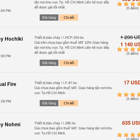
tận nơi khu vực Tp. Hồ Chí Minh Liên hệ trực tiếp
1
2
3
4
để được giá tốt nhất
(0 điểm)
7:04 PM
Đặt hàng
Chi tiết
1 200 U
y Hochiki
Thiết bị báo cháy \ \ HCP-204-bc
Giá trên chưa bao gồm thuế VAT 10% Giao hàng
1 140 U
tận nơi khu vực Tp. Hồ Chí Minh Liên hệ trực tiếp
1
2
3
4
để được giá tốt nhất
(5 điểm)
4:00 PM
Đặt hàng
Chi tiết
17 US
l Fire
Thiết bị báo cháy \ \ F-87-bc
Giá chưa bao gồm thuế VAT. Giao hàng tận nơi khu
vực Tp.Hồ Chí Minh.
1
2
3
4
(0 điểm)
1:00 PM
Đặt hàng
Chi tiết
635 US
áy Nohmi
Thiết bị báo cháy \ \ 28E-bc
Giá chưa bao gồm thuế VAT. Giao hàng tận nơi khu
vực Tp.Hồ Chí Minh.
1
2
3
4
(0 điểm)