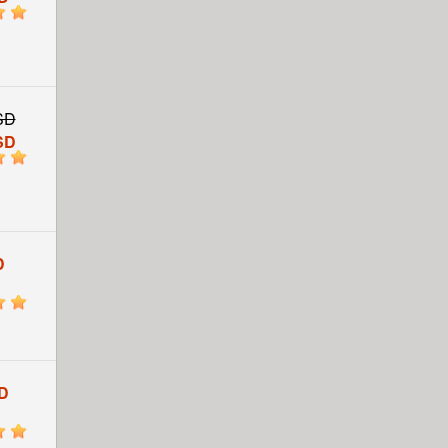
5
SD
SD
5
D
5
D
5