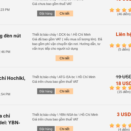
Giá chưa bao gồm thuế VAT
0:23 PM
1
2
3
4
Đặt hàng
Chi tiết
(46 điểm)
Liên h
g đèn nút
Thiết bị báo cháy \ DCK-bc \ Hồ Chí Minh
Giá đã bao gồm VAT ( nếu mua số lượng lớn). Đã
bao gồm phí vận chuyển tận nơi. Hướng dẫn, tư
1
2
3
4
vấn trực tiếp cho người sử dụng
(5 điểm)
7:46 PM
Chi tiết
19 US
chỉ Hochiki,
Thiết bị báo cháy \ ATG-EA-bc \ Hồ Chí Minh
Giá trên chưa bao gồm thuế VAT
18 US
1
2
3
4
Đặt hàng
Chi tiết
(15 điểm)
1:54 PM
3 USD
a chỉ
Thiết bị báo cháy \ YBN-NSA-bc \ Hồ Chí Minh
Giá trên chưa bao gồm thuế VAT
del: YBN-
1
2
3
4
Đặt hàng
Chi tiết
(4 điểm)