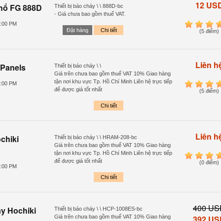
12 US
chổ FG 888D
Thiết bị báo cháy \ \ 888D-bc
- Giá chưa bao gồm thuế VAT.
7:00 PM
1
2
3
4
Đặt hàng
Chi tiết
(5 điểm)
Liên h
 Panels
Thiết bị báo cháy \ \
Giá trên chưa bao gồm thuế VAT 10% Giao hàng
tận nơi khu vực Tp. Hồ Chí Minh Liên hệ trực tiếp
5:00 PM
1
2
3
4
để được giá tốt nhất
(5 điểm)
Chi tiết
Liên h
chiki
Thiết bị báo cháy \ \ HRAM-208-bc
Giá trên chưa bao gồm thuế VAT 10% Giao hàng
tận nơi khu vực Tp. Hồ Chí Minh Liên hệ trực tiếp
1
2
3
4
để được giá tốt nhất
(0 điểm)
0:00 PM
Chi tiết
400 US
y Hochiki
Thiết bị báo cháy \ \ HCP-1008ES-bc
Giá trên chưa bao gồm thuế VAT 10% Giao hàng
392 US