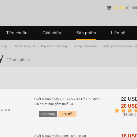
(0 mặt
0 USD
Tiêu chuẩn
Giải pháp
Sản phẩm
Liên hệ
a cháy
\
Thu lôi chống sét
\
Máy bơm chữa cháy
\
Tủ điện điều khiển
\
Thiết bị Access Control - 
áy
27 sản phẩm
22 US
Thiết bị báo cháy \ H-SS-5601 \ Hồ Chí Minh
Giá chưa bao gồm thuế VAT
20 US
3:26 PM
1
2
3
4
Đặt hàng
Chi tiết
(53 điểm)
18 US
Thiết bị báo cháy \ H881-bc \ HCMC