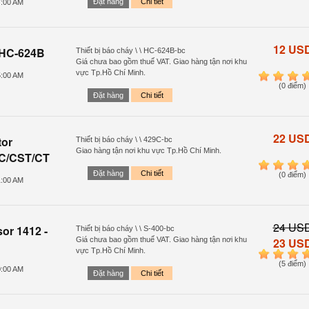
Đặt hàng
Chi tiết
7:00 AM
12 US
 HC-624B
Thiết bị báo cháy \ \ HC-624B-bc
Giá chưa bao gồm thuế VAT. Giao hàng tận nơi khu
vực Tp.Hồ Chí Minh.
5:00 AM
1
2
3
4
(0 điểm)
Đặt hàng
Chi tiết
22 US
tor
Thiết bị báo cháy \ \ 429C-bc
Giao hàng tận nơi khu vực Tp.Hồ Chí Minh.
9C/CST/CT
1
2
3
4
Đặt hàng
Chi tiết
(0 điểm)
1:00 AM
24 US
or 1412 -
Thiết bị báo cháy \ \ S-400-bc
Giá chưa bao gồm thuế VAT. Giao hàng tận nơi khu
23 US
vực Tp.Hồ Chí Minh.
1
2
3
4
(5 điểm)
0:00 AM
Đặt hàng
Chi tiết