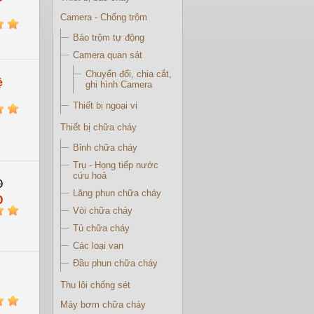
Camera - Chống trộm
5
Báo trộm tự động
Camera quan sát
Chuyển đổi, chia cắt,
ệ
ghi hình Camera
Thiết bị ngoại vi
5
Thiết bị chữa cháy
Bỉnh chữa cháy
Trụ - Họng tiếp nước
cứu hoả
D
Lăng phun chữa cháy
D
5
Vòi chữa cháy
Tủ chữa cháy
Các loại van
Đầu phun chữa cháy
Thu lôi chống sét
5
Máy bơm chữa cháy