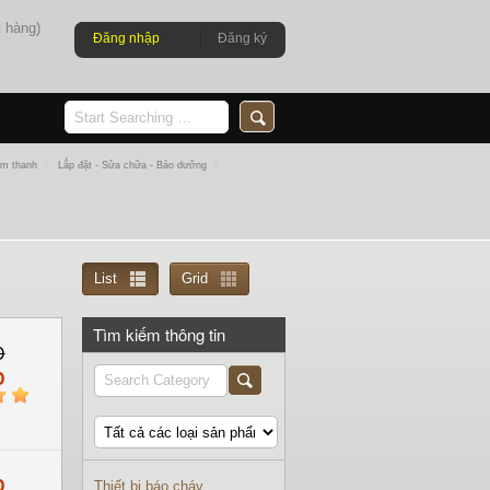
 hàng)
Đăng nhập
Đăng ký
Âm thanh
\
Lắp đặt - Sửa chữa - Bảo dưỡng
\
List
Grid
Tìm kiếm thông tin
D
D
5
D
Thiết bị báo cháy