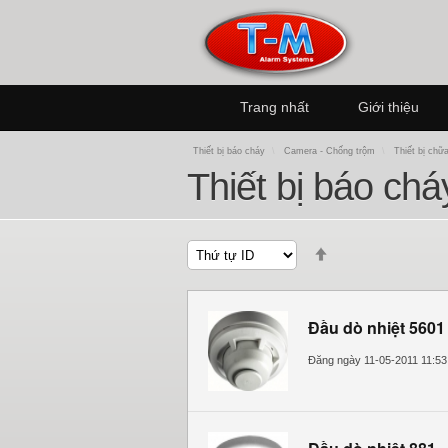
Trang nhất
Giới thiệu
Thiết bị báo cháy
\
Camera - Chống trộm
\
Thiết bị chữ
Thiết bị báo ch
Sort
by
Đầu dò nhiệt 5601
Đăng ngày 11-05-2011 11:5