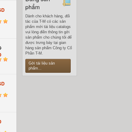
phẩm
SD
Dành cho khách hàng, đối
5
tác của T-M có các sản
phẩm mới tài liệu catalogs
vui lòng điền thông tin gởi
sản phẩm cho chúng tôi để
được trưng bày tại gian
D
hàng sản phẩm Công ty Cổ
Phần T-M.
D
5
Gởi tài liệu sản
phẩm...
SD
5
D