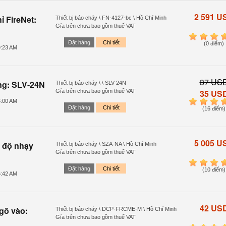
2 591 U
ỉ FireNet:
Thiết bị báo cháy \ FN-4127-bc \ Hồ Chí Minh
Gía trên chưa bao gồm thuế VAT
1
2
3
4
Đặt hàng
Chi tiết
(0 điểm)
9:23 AM
37 US
ng: SLV-24N
Thiết bị báo cháy \ \ SLV-24N
Gía trên chưa bao gồm thuế VAT
35 US
6:00 AM
1
2
3
4
Đặt hàng
Chi tiết
(16 điểm)
5 005 U
i độ nhạy
Thiết bị báo cháy \ SZA-NA \ Hồ Chí Minh
Gía trên chưa bao gồm thuế VAT
1
2
3
4
Đặt hàng
Chi tiết
(10 điểm)
6:42 AM
42 US
gõ vào:
Thiết bị báo cháy \ DCP-FRCME-M \ Hồ Chí Minh
Gía trên chưa bao gồm thuế VAT