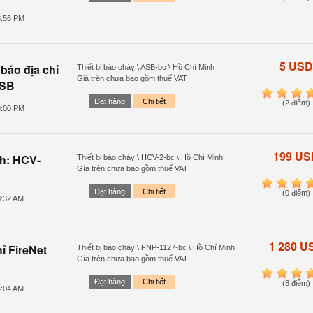
8:56 PM
5 USD
báo địa chỉ
Thiết bị báo cháy \ ASB-bc \ Hồ Chí Minh
Giá trên chưa bao gồm thuế VAT
ASB
1
2
3
4
Đặt hàng
Chi tiết
(2 điểm)
3:00 PM
199 US
nh: HCV-
Thiết bị báo cháy \ HCV-2-bc \ Hồ Chí Minh
Gía trên chưa bao gồm thuế VAT
1
2
3
4
Đặt hàng
Chi tiết
(0 điểm)
8:32 AM
1 280 U
ỉ FireNet
Thiết bị báo cháy \ FNP-1127-bc \ Hồ Chí Minh
Gía trên chưa bao gồm thuế VAT
1
2
3
4
Đặt hàng
Chi tiết
(8 điểm)
4:04 AM