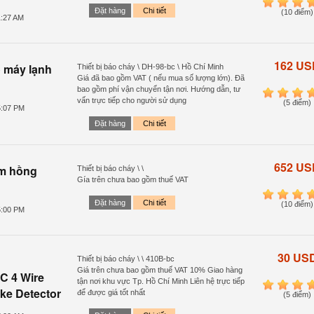
1
2
3
4
Đặt hàng
Chi tiết
(10 điểm)
1:27 AM
162 US
 máy lạnh
Thiết bị báo cháy \ DH-98-bc \ Hồ Chí Minh
Giá đã bao gồm VAT ( nếu mua số lượng lớn). Đã
bao gồm phí vận chuyển tận nơi. Hướng dẫn, tư
1
2
3
4
vấn trực tiếp cho người sử dụng
(5 điểm)
5:07 PM
Đặt hàng
Chi tiết
652 US
am hồng
Thiết bị báo cháy \ \
Gía trên chưa bao gồm thuế VAT
1
2
3
4
Đặt hàng
Chi tiết
(10 điểm)
5:00 PM
30 US
Thiết bị báo cháy \ \ 410B-bc
Giá trên chưa bao gồm thuế VAT 10% Giao hàng
C 4 Wire
tận nơi khu vực Tp. Hồ Chí Minh Liên hệ trực tiếp
1
2
3
4
ke Detector
để được giá tốt nhất
(5 điểm)