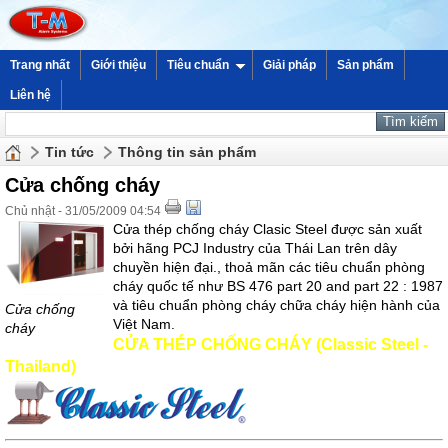
Trang nhất
Giới thiệu
Tiêu chuẩn
Giải pháp
Sản phẩm
Liên hệ
Tin tức
Thông tin sản phẩm
Cửa chống cháy
Chủ nhật - 31/05/2009 04:54
Cửa thép chống cháy Clasic Steel được sản xuất
bởi hãng PCJ Industry của Thái Lan trên dây
chuyền hiện đại., thoả mãn các tiêu chuẩn phòng
cháy quốc tế như BS 476 part 20 and part 22 : 1987
và tiêu chuẩn phòng cháy chữa cháy hiện hành của
Cửa chống
Việt Nam.
cháy
CỬA THÉP CHỐNG CHÁY (Classic Steel -
Thailand)