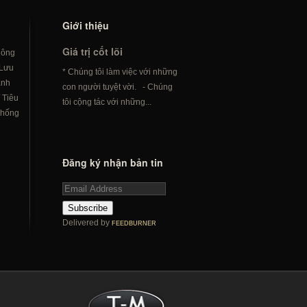
Giới thiệu
Giá trị cốt lõi
hông
Lưu
* Chúng tôi làm việc với những
ành
con người tuyệt vời. - Chúng
/
Tiêu
tôi cộng tác với những...
hống
Đăng ký nhận bản tin
Subscribe
Delivered by
FEEDBURNER