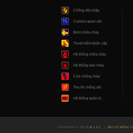
Chống đột nhập
Camera quan sát
Bơm chữa cháy
Thoát hiểm khẩn cấp
Hệ thống chữa cháy
Hệ thống báo cháy
Cửa chống cháy
Thu lôi chống sét
Hệ thống quản lý...
COPYRIGHT © 2015
T-M J.S.C
|
BẢO VỆ RIÊNG T