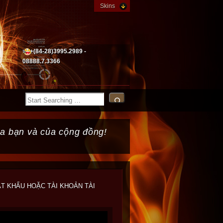
Skins
+(84-28)3995.2989 -
08888.7.3366
ủa bạn và của cộng đồng!
ẬT KHẨU HOẶC TÀI KHOẢN TÀI