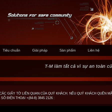
Tiêu chuẩn
Giải pháp
Sản phẩm
Liên hệ
T-M làm tất cả vì sự an toàn c
À CÁC GIẤY TỜ LIÊN QUAN CỦA QUÝ KHÁCH. NẾU QUÝ KHÁCH QUÊN M
Ố ĐIỆN THOẠI +(84-8) 3845 2126 :