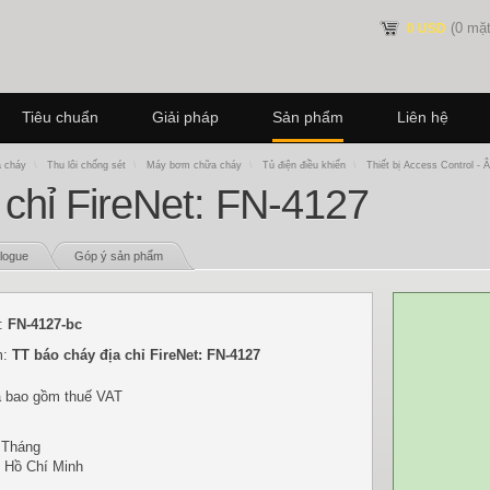
(0 mặt
0 USD
Tiêu chuẩn
Giải pháp
Sản phẩm
Liên hệ
a cháy
\
Thu lôi chống sét
\
Máy bơm chữa cháy
\
Tủ điện điều khiển
\
Thiết bị Access Control - 
 chỉ FireNet: FN-4127
logue
Góp ý sản phẩm
:
FN-4127-bc
m:
TT báo cháy địa chỉ FireNet: FN-4127
a bao gồm thuế VAT
 Tháng
: Hồ Chí Minh