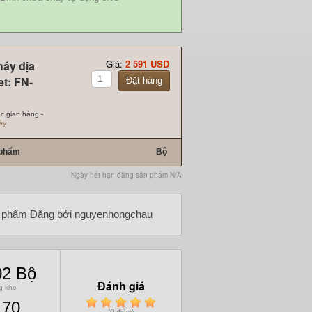
Giá:
2 591 USD
háy địa
et: FN-
Đặt hàng
c gian hàng -
áy
 phẩm
Bộ
Ngày hết hạn đăng sản phẩm N/A
 phẩm Đăng bởi nguyenhongchau
02 Bộ
Đánh giá
g kho
1
2
3
4
5
170
(0 điểm)