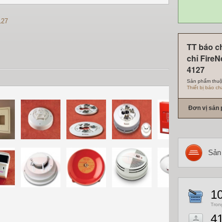
127
TT báo c
chỉ FireN
4127
Sản phẩm thuộ
Thiết bị báo ch
Đơn vị sản
Sản
1
Tron
4