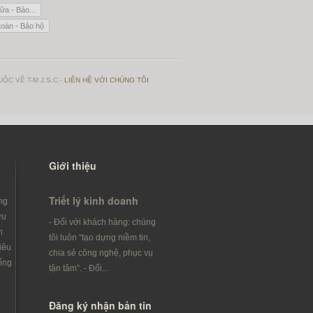
ữa - Bảo...
toàn - Bảo hộ
ỘC VỀ T-M J.S.C -
LIÊN HỆ VỚI CHÚNG TÔI
Giới thiệu
Triết lý kinh doanh
ng
ưu
- Đối với khách hàng: chúng
h
tôi luôn “tạo dựng niềm tin,
iêu
chia sẻ công nghệ, phục vụ
ống
tận tâm”. - Đối...
Đăng ký nhận bản tin