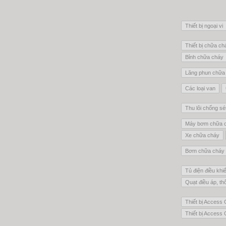
Thiết bị ngoại vi
Thiết bị chữa ch
Bỉnh chữa cháy
Lăng phun chữa
Các loại van
Thu lôi chống sé
Máy bơm chữa 
Xe chữa cháy
Bơm chữa cháy 
Tủ điện điều khi
Quạt điều áp, th
Thiết bị Access C
Thiết bị Access 