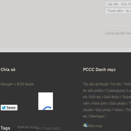
Lắp đặt - Sửa ch
Thoát hiểm - An 
© BẢN QUYỀN THU
Chia sẻ
PCCC Danh mục
Google+
|
RSS feeds
Tài liệu kỹ thuật
/
Tin tức
/
Thô
tin sản phẩm
/
Catalogues
/
L
trữ
/
Đối tác
/
Giới thiệu
/
Thàn
viên
/
Hình ảnh
/
Sản phẩm
/
T
chuẩn
/
Giải pháp
/
Video
/
Th
kê
/
Sitemaps
/
Hôm nay
Tags
thiet ke pccc
tieu chuan pccc
diễn đàn phòng cháy