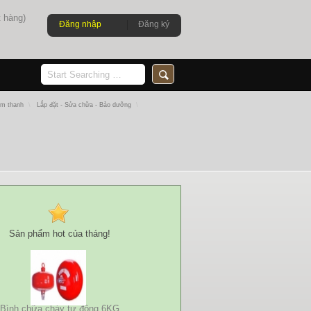
 hàng)
Đăng nhập
Đăng ký
Âm thanh
\
Lắp đặt - Sửa chữa - Bảo dưỡng
\
Sản phẩm hot của tháng!
Bình chữa cháy tự động 6KG