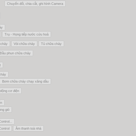
Chuyển đổi, chia cắt, ghi hình Camera
áy
Trụ - Họng tiếp nước cứu hoả
 cháy
Vòi chữa cháy
Tủ chữa cháy
Đầu phun chữa cháy
t
cháy
Bơm chữa cháy chạy xăng dầu
dộng cơ điện
ển
ông gió
ontrol...
Control
Âm thanh toà nhà