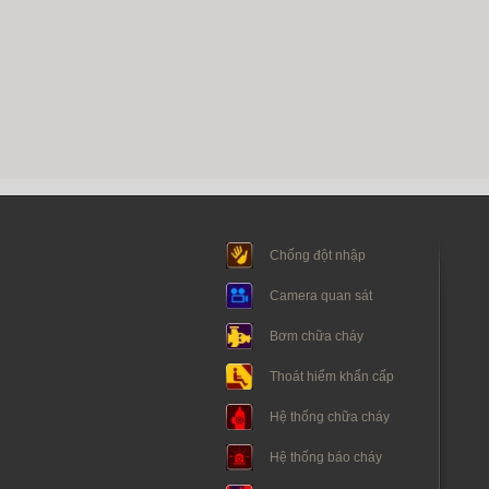
Chống đột nhập
Camera quan sát
Bơm chữa cháy
Thoát hiểm khẩn cấp
Hệ thống chữa cháy
Hệ thống báo cháy