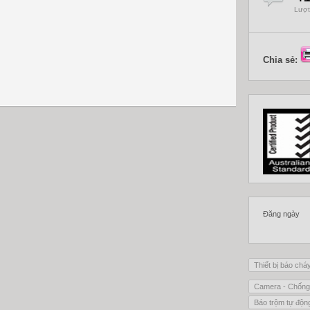
Lượt
Chia sẻ:
Đăng ngày
Thiết bị báo chá
Camera - Chống
Báo trộm tự độn