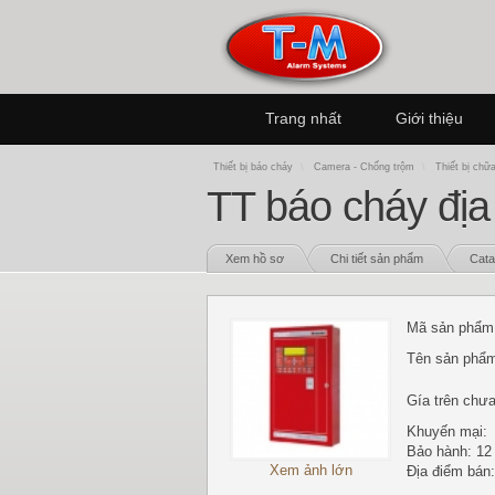
Trang nhất
Giới thiệu
Thiết bị báo cháy
\
Camera - Chống trộm
\
Thiết bị chữ
TT báo cháy địa
Xem hồ sơ
Chi tiết sản phẩm
Cata
Mã sản phẩm
Tên sản phẩ
Gía trên chư
Khuyến mại:
Bảo hành: 12
Xem ảnh lớn
Địa điểm bán