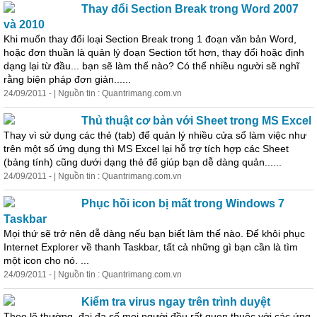
Thay đổi Section Break trong Word 2007
và 2010
Khi muốn thay đổi loại Section Break trong 1 đoạn văn bản Word,
hoặc đơn thuần là quản lý đoạn Section tốt hơn, thay đổi hoặc định
dạng lại từ đầu... bạn sẽ làm thế nào? Có thể nhiều người sẽ nghĩ
rằng biện pháp đơn giản......
24/09/2011 - | Nguồn tin : Quantrimang.com.vn
Thủ thuật cơ bản với Sheet trong MS Excel
Thay vì sử dụng các thẻ (tab) để quản lý nhiều cửa sổ làm việc như
trên một số ứng dụng thì MS Excel lại hỗ trợ tích hợp các Sheet
(bảng tính) cũng
dưới
dạng thẻ để giúp bạn dễ dàng quản......
24/09/2011 - | Nguồn tin : Quantrimang.com.vn
Phục hồi icon bị mất trong Windows 7
Taskbar
Mọi thứ sẽ trở nên dễ dàng nếu bạn biết làm thế nào. Để khôi phục
Internet Explorer về thanh Taskbar, tất cả những gì bạn cần là tìm
một icon cho nó. ...
24/09/2011 - | Nguồn tin : Quantrimang.com.vn
Kiểm tra virus ngay trên trình duyệt
Theo lẽ thường, đại đa số mọi người đều rất quen thuộc với các ứng