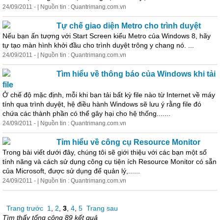
24/09/2011 - | Nguồn tin : Quantrimang.com.vn
Tự chế giao diện Metro cho trình duyệt
Nếu bạn ấn tượng với Start Screen kiểu Metro của Windows 8, hãy
tự tạo màn hình khởi đầu cho trình duyệt trông y chang nó. ...
24/09/2011 - | Nguồn tin : Quantrimang.com.vn
Tìm hiểu về thông báo của Windows khi tải
file
Ở chế độ mặc định, mỗi khi bạn tải bất kỳ file nào từ Internet về máy
tính qua trình duyệt, hệ điều hành Windows sẽ lưu ý rằng file đó
chứa các thành phần có thể gây hại cho hệ thống.......
24/09/2011 - | Nguồn tin : Quantrimang.com.vn
Tỉm hiểu về công cụ Resource Monitor
Trong bài viết
dưới
đây, chúng tôi sẽ giới thiệu với các bạn một số
tính năng và cách sử dụng công cụ tiện ích Resource Monitor có sẵn
của Microsoft, được sử dụng để quản lý,......
24/09/2011 - | Nguồn tin : Quantrimang.com.vn
Trang trước
1
,
2
,
3
,
4
,
5
Trang sau
Tìm thấy tổng cộng 89 kết quả