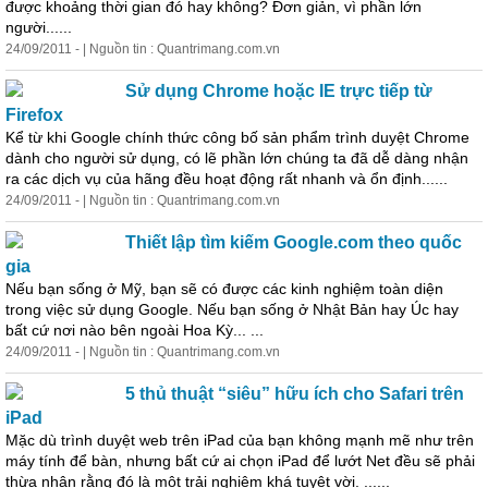
được khoảng thời gian đó hay không? Đơn giản, vì phần lớn
người......
24/09/2011 - | Nguồn tin : Quantrimang.com.vn
Sử dụng Chrome hoặc IE trực tiếp từ
Firefox
Kể từ khi Google chính thức công bố sản phẩm trình duyệt Chrome
dành cho người sử dụng, có lẽ phần lớn chúng ta đã dễ dàng nhận
ra các dịch vụ của hãng đều hoạt động rất nhanh và ổn định......
24/09/2011 - | Nguồn tin : Quantrimang.com.vn
Thiết lập tìm kiếm Google.com theo quốc
gia
Nếu bạn sống ở Mỹ, bạn sẽ có được các kinh nghiệm toàn diện
trong việc sử dụng Google. Nếu bạn sống ở Nhật Bản hay Úc hay
bất cứ nơi nào bên ngoài Hoa Kỳ... ...
24/09/2011 - | Nguồn tin : Quantrimang.com.vn
5 thủ thuật “siêu” hữu ích cho Safari trên
iPad
Mặc dù trình duyệt web trên iPad của bạn không mạnh mẽ như trên
máy tính để bàn, nhưng bất cứ ai chọn iPad để lướt Net đều sẽ phải
thừa nhận rằng đó là một trải nghiệm khá tuyệt vời. ......