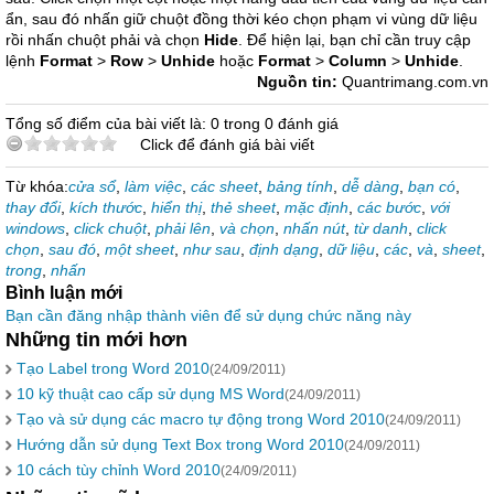
ẩn, sau đó nhấn giữ chuột đồng thời kéo chọn phạm vi vùng dữ liệu
rồi nhấn chuột phải và chọn
Hide
. Để hiện lại, bạn chỉ cần truy cập
lệnh
Format
>
Row
>
Unhide
hoặc
Format
>
Column
>
Unhide
.
Nguồn tin:
Quantrimang.com.vn
Tổng số điểm của bài viết là: 0 trong 0 đánh giá
Click để đánh giá bài viết
Từ khóa:
cửa sổ
,
làm việc
,
các sheet
,
bảng tính
,
dễ dàng
,
bạn có
,
thay đổi
,
kích thước
,
hiển thị
,
thẻ sheet
,
mặc định
,
các bước
,
với
windows
,
click chuột
,
phải lên
,
và chọn
,
nhấn nút
,
từ danh
,
click
chọn
,
sau đó
,
một sheet
,
như sau
,
định dạng
,
dữ liệu
,
các
,
và
,
sheet
,
trong
,
nhấn
Bình luận mới
Bạn cần đăng nhập thành viên để sử dụng chức năng này
Những tin mới hơn
Tạo Label trong Word 2010
(24/09/2011)
10 kỹ thuật cao cấp sử dụng MS Word
(24/09/2011)
Tạo và sử dụng các macro tự động trong Word 2010
(24/09/2011)
Hướng dẫn sử dụng Text Box trong Word 2010
(24/09/2011)
10 cách tùy chỉnh Word 2010
(24/09/2011)