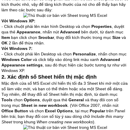
kích thước nhỏ, vậy để tăng kích thước của nó cho dễ thấy bạn hãy
làm theo các bước sau đây:
Với Windows XP:
- Click chuột phải lên màn hình Desktop và chọn
Properties
, duyệt
qua thẻ
Appearance
, nhấn nút
Advanced
bên dưới, từ danh mục
Item
bạn click chọn
Sroobar
, thay đổi kích thước trong mục
Size
và
OK
2 lần để thừa nhận.
Với Windows 7:
- Click chuột phải lên Desktop và chọn
Personalize
, nhấn chọn mục
Windows Color
và click tiếp vào dòng link màu xanh
Advanced
Appearance settings
, sau đó thực hiện các bước tương tự như với
Windows XP.
2. Xác định số Sheet hiển thị mặc định
Mặc định cửa sổ MS Excel chỉ hiển thị tối đa 3 Sheet khi mở một cửa
sổ làm việc mới, và bạn có thể thêm hoặc xóa một Sheet dễ dàng.
Tuy nhiên, để thay đổi số Sheet hiển thị mặc định, từ danh mục
Tools
chọn
Options
, duyệt qua thẻ
General
và thay đôi con số
trong mục
Sheet in new workbook
. (Với Office 2007, nhấn nút
Office Button
và chọn
Excel Options
, tại mục
Popular
trên Panel
bên trái, bạn thay đổi con số tùy ý sau dòng chữ
Include this many
Sheet
trong khung
When creating new workbooks
).