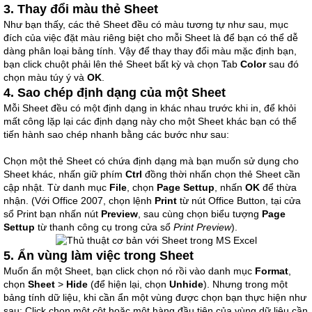
3. Thay đổi màu thẻ Sheet
Như bạn thấy, các thẻ Sheet đều có màu tương tự như sau, mục
đích của việc đặt màu riêng biệt cho mỗi Sheet là để bạn có thể dễ
dàng phân loại bảng tính. Vậy để thay thay đổi màu mặc định bạn,
bạn click chuột phải lên thẻ Sheet bất kỳ và chọn Tab
Color
sau đó
chọn màu túy ý và
OK
.
4. Sao chép định dạng của một Sheet
Mỗi Sheet đều có một định dạng in khác nhau trước khi in, để khỏi
mất công lặp lại các định dạng này cho một Sheet khác bạn có thể
tiến hành sao chép nhanh bằng các bước như sau:
Chọn một thẻ Sheet có chứa định dạng mà bạn muốn sử dụng cho
Sheet khác, nhấn giữ phím
Ctrl
đồng thời nhấn chọn thẻ Sheet cần
cập nhật. Từ danh mục
File
, chọn
Page Settup
, nhấn
OK
để thừa
nhận. (Với Office 2007, chọn lệnh
Print
từ nút Office Button, tại cửa
sổ Print bạn nhấn nút
Preview
, sau cùng chọn biểu tượng
Page
Settup
từ thanh công cụ trong cửa sổ
Print Preview
).
5. Ẩn vùng làm việc trong Sheet
Muốn ẩn một Sheet, bạn click chọn nó rồi vào danh mục
Format
,
chọn
Sheet
>
Hide
(để hiện lại, chọn
Unhide
). Nhưng trong một
bảng tính dữ liệu, khi cần ẩn một vùng được chọn bạn thực hiện như
sau: Click chọn một cột hoặc một hàng đầu tiên của vùng dữ liệu cần