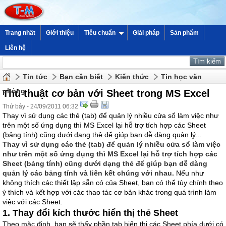
Trang nhất
Giới thiệu
Tiêu chuẩn
Giải pháp
Sản phẩm
Liên hệ
Tin tức
Bạn cần biết
Kiến thức
Tin học văn
phòng
Thủ thuật cơ bản với Sheet trong MS Excel
Thứ bảy - 24/09/2011 06:32
Thay vì sử dụng các thẻ (tab) để quản lý nhiều cửa sổ làm việc như
trên một số ứng dụng thì MS Excel lại hỗ trợ tích hợp các Sheet
(bảng tính) cũng dưới dạng thẻ để giúp bạn dễ dàng quản lý...
Thay vì sử dụng các thẻ (tab) để quản lý nhiều cửa sổ làm việc
như trên một số ứng dụng thì MS Excel lại hỗ trợ tích hợp các
Sheet (bảng tính) cũng dưới dạng thẻ để giúp bạn dễ dàng
quản lý các bảng tính và liên kết chúng với nhau.
Nếu như
không thích các thiết lập sẵn có của Sheet, bạn có thể tùy chính theo
ý thích và kết hợp với các thao tác cơ bản khác trong quá trình làm
việc với các Sheet.
1. Thay đổi kích thước hiển thị thẻ Sheet
Theo mặc định, bạn sẽ thấy phần tab hiển thị các Sheet phía dưới có