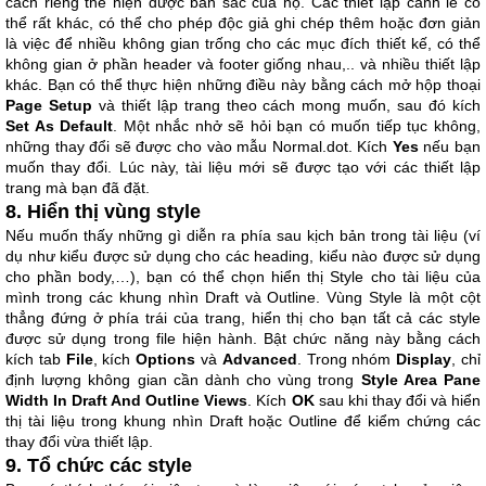
cách riêng thể hiện được bản sắc của họ. Các thiết lập canh lề có
thể rất khác, có thể cho phép độc giả ghi chép thêm hoặc đơn giản
là việc để nhiều không gian trống cho các mục đích thiết kế, có thể
không gian ở phần header và footer giống nhau,.. và nhiều thiết lập
khác. Bạn có thể thực hiện những điều này bằng cách mở hộp thoại
Page Setup
và thiết lập trang theo cách mong muốn, sau đó kích
Set As Default
. Một nhắc nhở sẽ hỏi bạn có muốn tiếp tục không,
những thay đổi sẽ được cho vào mẫu Normal.dot. Kích
Yes
nếu bạn
muốn thay đổi. Lúc này, tài liệu mới sẽ được tạo với các thiết lập
trang mà bạn đã đặt.
8. Hiển thị vùng style
Nếu muốn thấy những gì diễn ra phía sau kịch bản trong tài liệu (ví
dụ như kiểu được sử dụng cho các heading, kiểu nào được sử dụng
cho phần body,…), bạn có thể chọn hiển thị Style cho tài liệu của
mình trong các khung nhìn Draft và Outline. Vùng Style là một cột
thẳng đứng ở phía trái của trang, hiển thị cho bạn tất cả các style
được sử dụng trong file hiện hành. Bật chức năng này bằng cách
kích tab
File
, kích
Options
và
Advanced
. Trong nhóm
Display
, chỉ
định lượng không gian cần dành cho vùng trong
Style Area Pane
Width In Draft And Outline Views
. Kích
OK
sau khi thay đổi và hiển
thị tài liệu trong khung nhìn Draft hoặc Outline để kiểm chứng các
thay đổi vừa thiết lập.
9. Tổ chức các style