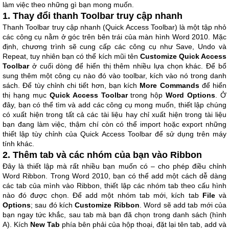
làm việc theo những gì bạn mong muốn.
1. Thay đổi thanh Toolbar truy cập nhanh
Thanh Toolbar truy cập nhanh (Quick Access Toolbar) là một tập nhỏ
các công cụ nằm ở góc trên bên trái của màn hình Word 2010. Mặc
định, chương trình sẽ cung cấp các công cụ như Save, Undo và
Repeat, tuy nhiên bạn có thể kích mũi tên
Customize Quick Access
Toolbar
ở cuối dòng để hiển thị thêm nhiều lựa chọn khác. Để bổ
sung thêm một công cụ nào đó vào toolbar, kích vào nó trong danh
sách. Để tùy chỉnh chi tiết hơn, bạn kích
More Commands
để hiển
thị hạng mục
Quick Access Toolbar
trong hộp
Word Options
. Ở
đây, bạn có thể tìm và add các công cụ mong muốn, thiết lập chúng
có xuất hiện trong tất cả các tài liệu hay chỉ xuất hiện trong tài liệu
bạn đang làm việc, thậm chí còn có thể import hoặc export những
thiết lập tùy chỉnh của Quick Access Toolbar để sử dụng trên máy
tính khác.
2. Thêm tab và các nhóm của bạn vào Ribbon
Đây là thiết lập mà rất nhiều bạn muốn có – cho phép điều chỉnh
Word Ribbon. Trong Word 2010, bạn có thể add một cách dễ dàng
các tab của mình vào Ribbon, thiết lập các nhóm tab theo cấu hình
nào đó được chọn. Để add một nhóm tab mới, kích tab
File
và
Options
; sau đó kích
Customize Ribbon
. Word sẽ add tab mới của
bạn ngay tức khắc, sau tab mà bạn đã chọn trong danh sách (hình
A). Kích
New Tab
phía bên phải của hộp thoại, đặt lại tên tab, add và