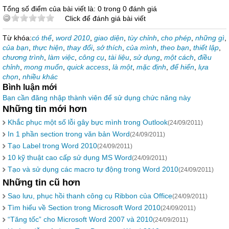
Tổng số điểm của bài viết là: 0 trong 0 đánh giá
Click để đánh giá bài viết
Từ khóa:
có thể
,
word 2010
,
giao diện
,
tùy chỉnh
,
cho phép
,
những gì
,
của bạn
,
thực hiện
,
thay đổi
,
sở thích
,
của mình
,
theo bạn
,
thiết lập
,
chương trình
,
làm việc
,
công cụ
,
tài liệu
,
sử dụng
,
một cách
,
điều
chỉnh
,
mong muốn
,
quick access
,
là một
,
mặc định
,
để hiển
,
lựa
chọn
,
nhiều khác
Bình luận mới
Bạn cần đăng nhập thành viên để sử dụng chức năng này
Những tin mới hơn
Khắc phục một số lỗi gây bực mình trong Outlook
(24/09/2011)
In 1 phần section trong văn bản Word
(24/09/2011)
Tạo Label trong Word 2010
(24/09/2011)
10 kỹ thuật cao cấp sử dụng MS Word
(24/09/2011)
Tạo và sử dụng các macro tự động trong Word 2010
(24/09/2011)
Những tin cũ hơn
Sao lưu, phục hồi thanh công cụ Ribbon của Office
(24/09/2011)
Tìm hiểu về Section trong Microsoft Word 2010
(24/09/2011)
“Tăng tốc” cho Microsoft Word 2007 và 2010
(24/09/2011)