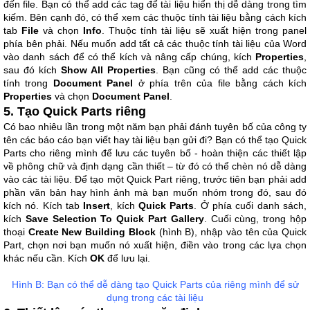
đến file. Bạn có thể add các tag để tài liệu hiển thị dễ dàng trong tìm
kiếm. Bên cạnh đó, có thể xem các thuộc tính tài liệu bằng cách kích
tab
File
và chọn
Info
. Thuộc tính tài liệu sẽ xuất hiện trong panel
phía bên phải. Nếu muốn add tất cả các thuộc tính tài liệu của Word
vào danh sách để có thể kích và nâng cấp chúng, kích
Properties
,
sau đó kích
Show All Properties
. Bạn cũng có thể add các thuộc
tính trong
Document Panel
ở phía trên của file bằng cách kích
Properties
và chọn
Document Panel
.
5. Tạo Quick Parts riêng
Có bao nhiêu lần trong một năm bạn phải đánh tuyên bố của công ty
tên các báo cáo bạn viết hay tài liệu bạn gửi đi? Bạn có thể tạo Quick
Parts cho riêng mình để lưu các tuyên bố - hoàn thiện các thiết lập
về phông chữ và định dạng cần thiết – từ đó có thể chèn nó dễ dàng
vào các tài liệu. Để tạo một Quick Part riêng, trước tiên bạn phải add
phần văn bản hay hình ảnh mà bạn muốn nhóm trong đó, sau đó
kích nó. Kích tab
Insert
, kích
Quick Parts
. Ở phía cuối danh sách,
kích
Save Selection To Quick Part Gallery
. Cuối cùng, trong hộp
thoại
Create New Building Block
(hình B), nhập vào tên của Quick
Part, chọn nơi bạn muốn nó xuất hiện, điền vào trong các lựa chọn
khác nếu cần. Kích
OK
để lưu lại.
Hình B: Bạn có thể dễ dàng tạo Quick Parts của riêng mình để sử
dụng trong các tài liệu