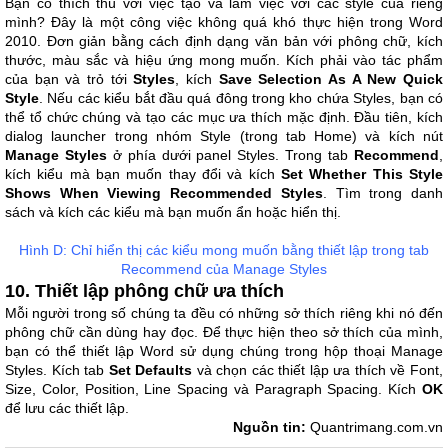
Bạn có thích thú với việc tạo và làm việc với các style của riêng
mình? Đây là một công việc không quá khó thực hiện trong Word
2010. Đơn giản bằng cách định dạng văn bản với phông chữ, kích
thước, màu sắc và hiệu ứng mong muốn. Kích phải vào tác phẩm
của bạn và trỏ tới
Styles
, kích
Save Selection As A New Quick
Style
. Nếu các kiểu bắt đầu quá đông trong kho chứa Styles, bạn có
thể tổ chức chúng và tạo các mục ưa thích mặc định. Đầu tiên, kích
dialog launcher trong nhóm Style (trong tab Home) và kích nút
Manage Styles
ở phía dưới panel Styles. Trong tab
Recommend
,
kích kiểu mà bạn muốn thay đổi và kích
Set Whether This Style
Shows When Viewing Recommended Styles
. Tìm trong danh
sách và kích các kiểu mà bạn muốn ẩn hoặc hiển thị.
Hình D: Chỉ hiển thị các kiểu mong muốn bằng thiết lập trong tab
Recommend của Manage Styles
10. Thiết lập phông chữ ưa thích
Mỗi người trong số chúng ta đều có những sở thích riêng khi nó đến
phông chữ cần dùng hay đọc. Để thực hiện theo sở thích của mình,
bạn có thể thiết lập Word sử dụng chúng trong hộp thoại Manage
Styles. Kích tab
Set Defaults
và chọn các thiết lập ưa thích về Font,
Size, Color, Position, Line Spacing và Paragraph Spacing. Kích
OK
để lưu các thiết lập.
Nguồn tin:
Quantrimang.com.vn