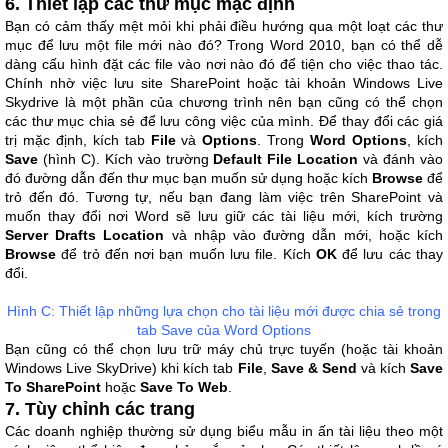
6. Thiết lập các thư mục mặc định
Bạn có cảm thấy mệt mỏi khi phải điều hướng qua một loạt các thư
mục để lưu một file mới nào đó? Trong Word 2010, bạn có thể dễ
dàng cấu hình đặt các file vào nơi nào đó để tiện cho việc thao tác.
Chính nhờ việc lưu site SharePoint hoặc tài khoản Windows Live
Skydrive là một phần của chương trình nên bạn cũng có thể chọn
các thư mục chia sẻ để lưu công việc của mình. Để thay đổi các giá
trị mặc định, kích tab
File
và
Options
. Trong
Word Options
, kích
Save
(hình C). Kích vào trường
Default File Location
và đánh vào
đó đường dẫn đến thư mục bạn muốn sử dụng hoặc kích
Browse
để
trỏ đến đó. Tương tự, nếu bạn đang làm việc trên SharePoint và
muốn thay đổi nơi Word sẽ lưu giữ các tài liệu mới, kích trường
Server Drafts Location
và nhập vào đường dẫn mới, hoặc kích
Browse
để trỏ đến nơi bạn muốn lưu file. Kích
OK
để lưu các thay
đổi.
Hình C: Thiết lập những lựa chọn cho tài liệu mới được chia sẻ trong
tab Save của Word Options
Bạn cũng có thể chọn lưu trữ máy chủ trực tuyến (hoặc tài khoản
Windows Live SkyDrive) khi kích tab
File
,
Save & Send
và kích
Save
To SharePoint
hoặc
Save To Web
.
7. Tùy chỉnh các trang
Các doanh nghiệp thường sử dụng biểu mẫu in ấn tài liệu theo một