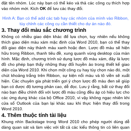
đặt tên nhóm. Lúc này bạn có thể kéo và thả các công cụ thích hợp
vào nhóm mới. Kích
OK
để lưu các thay đổi.
Hình A: Bạn có thể add các tab hay các nhóm của mình vào Ribbon,
tùy chỉnh các công cụ cần thiết cho dự án nào đó.
3. Thay đổi màu sắc chương trình
Không có nhiều giao diện khác để lựa chọn, tuy nhiên nếu không
thích giao diện màu xám mặc định của Word 2010, bạn có thể thay
đổi giao diện này thành màu xanh hoặc đen. Lược đồ màu sẽ hiện
hữu trong Ribbon, thanh tiêu đề, xung quanh vùng desktop của màn
hình. Mặc định, chương trình sử dụng lược đồ màu xám, đây là lược
đồ cho phép bạn thấy những thay đổi huyền ảo trong thiết kế giao
diện của Word 2010. Khi chọn một công cụ hay tùy chọn nào đó, một
chút khoảng trắng trên Ribbon, sự kiện nổi màu và tô viền sẽ xuất
hiện. Các chuyên gia phát triển gợi ý chọn lược đồ màu đen sẽ giúp
bạn có được độ tương phản cao, dễ đọc. Lưu ý rằng, bất cứ thay đổi
nào bạn điều chỉnh đối với lược đồ màu cũng đều áp có hiệu lực cho
các ứng dụng khác của bộ Office 2010, vì vậy không ngạc nhiên khi
cửa sổ Outlook của bạn lại khác sau khi thực hiện thay đổi trong
Word 2010.
4. Thêm thuộc tính tài liệu
Khung nhìn Backstage trong Word 2010 cho phép người dùng dễ
dàng quan sát và làm việc với tất cả các kiểu thông tin có liên quan