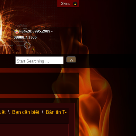
Skins
+(84-28)3995.2989 -
08888.7.3366
uật
\
Bạn cần biết
\
Bản tin T-