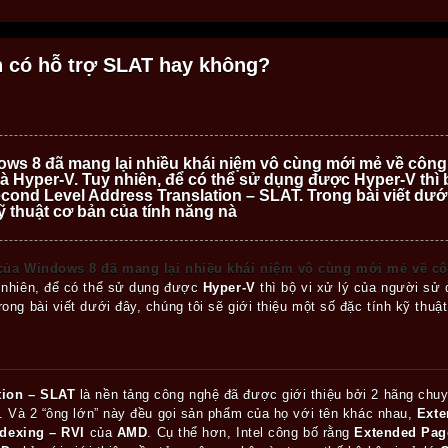
n có hỗ trợ SLAT hay không?
ows 8 đã mang lại nhiều khái niệm vô cùng mới mẻ về công 
 Hyper-V. Tuy nhiên, để có thể sử dụng được Hyper-V thì b
cond Level Address Translation – SLAT. Trong bài viết dưới 
kỹ thuật cơ bản của tính năng nà
 của Windows 8 đã mang lại nhiều khái niệm vô cùng mới mẻ về cô
 nhiên, để có thể sử dụng được
Hyper-V
thì bộ vi xử lý của người sử 
rong bài viết dưới đây, chúng tôi sẽ giới thiệu một số đặc tính kỹ thuậ
tion – SLAT
là nền tảng công nghệ đã được giới thiệu bởi 2 hãng chuyê
. Và 2 “ông lớn” này đều gọi sản phẩm của họ với tên khác nhau,
Exte
ndexing – RVI
của
AMD
. Cụ thể hơn, Intel công bố rằng
Extended Pag