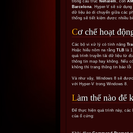
trong cấu trúc
Nehalem
, còn
A
Barcelona
. Hyper-V sẽ sử dụng
dữ liệu ảo di chuyển giữa các p
thống sẽ tiết kiệm được nhiều 
Cơ chế hoạt độn
Các bộ vi xử lý có tính năng
Tra
Hoặc hiểu nôm na rằng
TLB
là 
quá trình truyền tải dữ liệu từ đ
thông tin map hay không. Nếu có
không thì trang thông tin báo lỗ
Và như vậy, Windows 8 sẽ được
với Hyper-V trong Windows 8.
Làm thế nào để
Để thực hiện quá trình này, các
của ổ cứng: