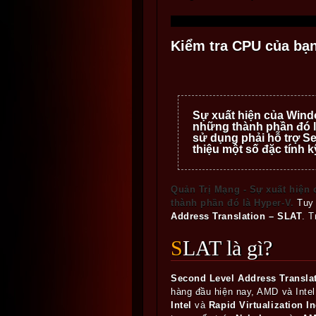
Kiểm tra CPU của bạ
Sự xuất hiện của Wind
những thành phần đó là
sử dụng phải hỗ trợ Se
thiệu một số đặc tính 
Quản Trị Mạng - Sự xuất hiện
thành phần đó là Hyper-V.
Tuy
Address Translation – SLAT
. T
SLAT là gì?
Second Level Address Transla
hàng đầu hiện nay, AMD và Intel
Intel
và
Rapid Virtualization I