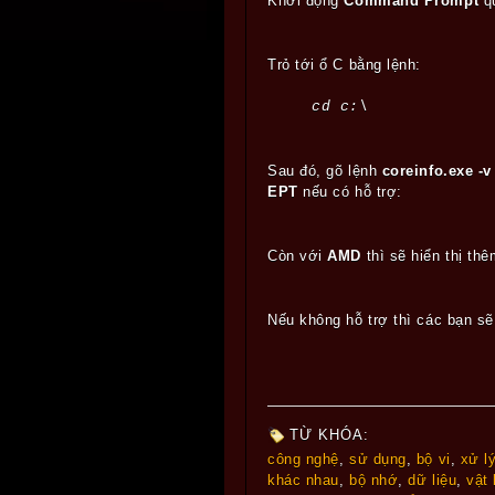
Khởi động
Command Prompt
q
Trỏ tới ổ C bằng lệnh:
cd c:\
Sau đó, gõ lệnh
coreinfo.exe -v
EPT
nếu có hỗ trợ:
Còn với
AMD
thì sẽ hiển thị t
Nếu không hỗ trợ thì các bạn s
TỪ KHÓA:
công nghệ
,
sử dụng
,
bộ vi
,
xử l
khác nhau
,
bộ nhớ
,
dữ liệu
,
vật 