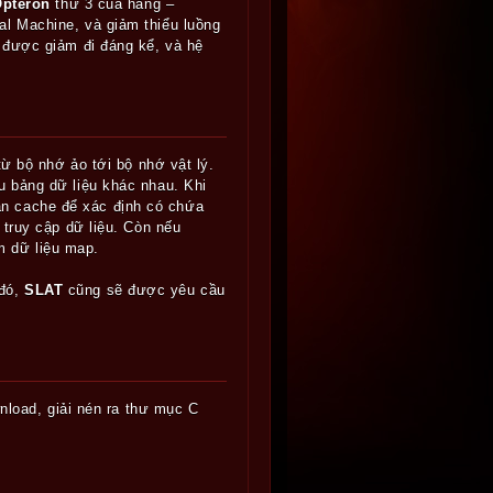
Opteron
thứ 3 của hãng –
al Machine, và giảm thiểu luồng
được giảm đi đáng kể, và hệ
từ bộ nhớ ảo tới bộ nhớ vật lý.
u bảng dữ liệu khác nhau. Khi
ần cache để xác định có chứa
 truy cập dữ liệu. Còn nếu
m dữ liệu map.
 đó,
SLAT
cũng sẽ được yêu cầu
nload, giải nén ra thư mục C