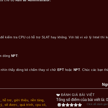
ua chế độ
Run as Administrator:
để kiểm tra CPU có hỗ trợ SLAT hay không. Với bộ vi xử lý Intel thì k
hêm dòng
NPT
:
ẽ nhìn thấy dòng kẻ chấm thay vì chữ
EPT
hoặc
NPT
. Chúc các bạn th
Ng
ĐÁNH GIÁ BÀI VIẾT
Tổng số điểm của bài viết là: 
ý
,
hỗ trợ
,
giới thiệu
,
nền tảng
,
Click để đánh giá b
lý
,
sẽ được
,
quá trình
,
cpu có
,