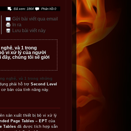
Đã xem: 1864
Phản hồi 0
Gửi bài viết qua email
In ra
Lưu bài viết này
nghệ, và 1 trong
ộ vi xử lý của người
đây, chúng tôi sẽ giới
ng nghệ, và 1 trong những
dụng phải hỗ trợ
Second Level
t cơ bản của tính năng này.
n sản xuất thiết bị bộ vi xử lý
nded Page Tables – EPT
của
e Tables
đã được tích hợp sẵn