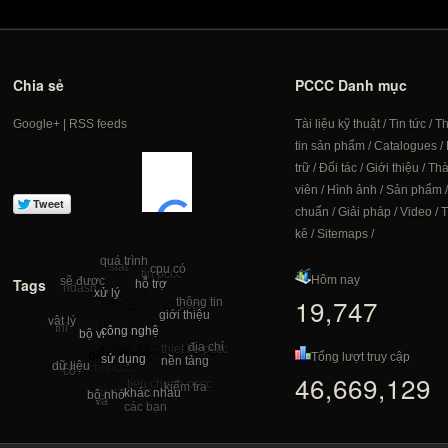
Chia sẻ
PCCC Danh mục
Google+
|
RSS feeds
Tài liệu kỹ thuật
/
Tin tức
/
T
tin sản phẩm
/
Catalogues
/
trữ
/
Đối tác
/
Giới thiệu
/
Th
viên
/
Hình ảnh
/
Sản phẩm
chuẩn
/
Giải pháp
/
Video
/
T
kê
/
Sitemaps
/
quá trình
slat
cpu có
tin pccc
Hôm nay
sẽ được
Tags
hỗ trợ
ndash
xử lý
thiết bị pccc
19,747
thông tin
diễn đàn phòng cháy
pccc
giới thiệu
vật lý
chứng chỉ pccc
thì
công nghệ
bộ vi
pccc chong chay
địa chỉ
thiet ke phong chay
thiet ke pccc
diễn đàn pc
Tổng lượt truy cập
sử dụng
nền tảng
dữ liệu
chung chi pccc
có
46,669,129
tieu chuan pccc
kiểm tra
tu van pccc
khác nhau
bộ nhớ
và
các bạn