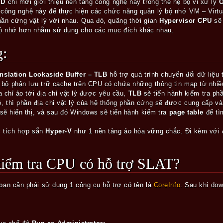
MD
chỉ mới giới thiệu nền tảng công nghệ này trong thế hệ bộ vi xử lý
 công nghệ này để thực hiện các chức năng quản lý bộ nhớ VM – Virtu
hần cứng vật lý với nhau. Qua đó, quãng thời gian
Hypervisor CPU
sẽ 
bộ nhớ hơn nhằm sử dụng cho các mục đích khác nhau.
g:
nslation Lookaside Buffer – TLB
hỗ trợ quá trình chuyển đổi dữ liệu 
1 bộ phận lưu trữ cache trên CPU có chứa những thông tin map từ nhiề
ịa chỉ ảo tới địa chỉ vật lý được yêu cầu,
TLB
sẽ tiến hành kiểm tra ph
, thì phần địa chỉ vật lý của hệ thống phần cứng sẽ được cung cấp và
i sẽ hiển thị, và sau đó Windows sẽ tiến hành kiểm tra
page table
để tì
 tích hợp sẵn
Hyper-V
như 1 nền tảng ảo hóa vững chắc. Đi kèm với
 kiểm tra CPU có hỗ trợ SLAT?
 bạn cần phải sử dụng 1 công cụ hỗ trợ có tên là
CoreInfo
. Sau khi dow