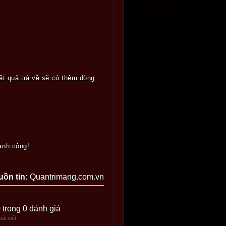
ết quả trả về sẽ có thêm dòng
ành công!
uồn tin:
Quantrimang.com.vn
0 trong 0 đánh giá
ài viết