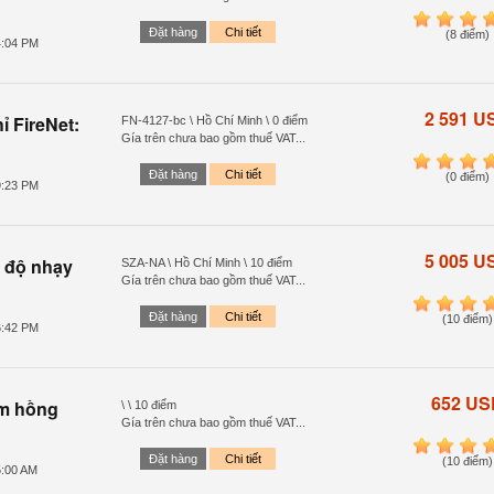
1
2
3
4
Đặt hàng
Chi tiết
(8 điểm)
4:04 PM
2 591 U
ỉ FireNet:
FN-4127-bc \ Hồ Chí Minh \ 0 điểm
Gía trên chưa bao gồm thuế VAT...
1
2
3
4
Đặt hàng
Chi tiết
(0 điểm)
9:23 PM
5 005 U
i độ nhạy
SZA-NA \ Hồ Chí Minh \ 10 điểm
Gía trên chưa bao gồm thuế VAT...
1
2
3
4
Đặt hàng
Chi tiết
(10 điểm)
6:42 PM
652 US
am hồng
\ \ 10 điểm
Gía trên chưa bao gồm thuế VAT...
1
2
3
4
Đặt hàng
Chi tiết
(10 điểm)
5:00 AM