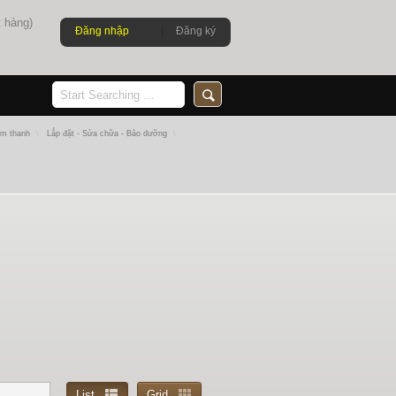
 hàng)
Đăng nhập
Đăng ký
Âm thanh
\
Lắp đặt - Sửa chữa - Bảo dưỡng
\
List
Grid