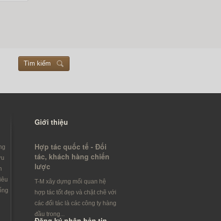
Tìm kiếm
Giới thiệu
Hợp tác quốc tế - Đối
ng
tác, khách hàng chiến
ưu
lược
h
iêu
T-M xây dựng mối quan hệ
ống
hợp tác tốt đẹp và chặt chẽ với
các đối tác là các công ty hàng
đầu trong...
Đăng ký nhận bản tin