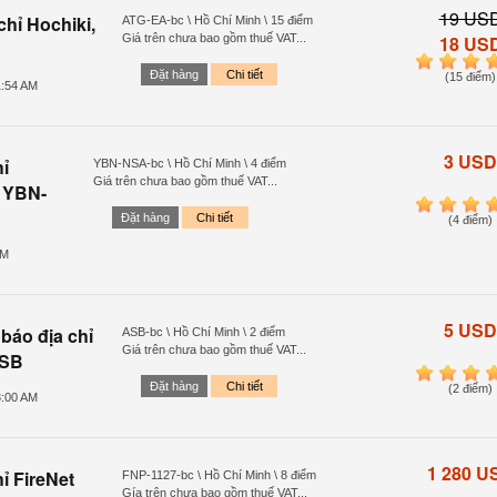
19 US
 chỉ
Hochiki
,
ATG-EA-bc \ Hồ Chí Minh \ 15 điểm
Giá trên chưa bao gồm thuế VAT...
18 US
1
2
3
4
Đặt hàng
Chi tiết
(15 điểm)
1:54 AM
3 USD
ỉ
YBN-NSA-bc \ Hồ Chí Minh \ 4 điểm
Giá trên chưa bao gồm thuế VAT...
: YBN-
1
2
3
4
Đặt hàng
Chi tiết
(4 điểm)
AM
5 USD
báo địa chỉ
ASB-bc \ Hồ Chí Minh \ 2 điểm
Giá trên chưa bao gồm thuế VAT...
ASB
1
2
3
4
Đặt hàng
Chi tiết
(2 điểm)
3:00 AM
1 280 U
ỉ FireNet
FNP-1127-bc \ Hồ Chí Minh \ 8 điểm
Gía trên chưa bao gồm thuế VAT...