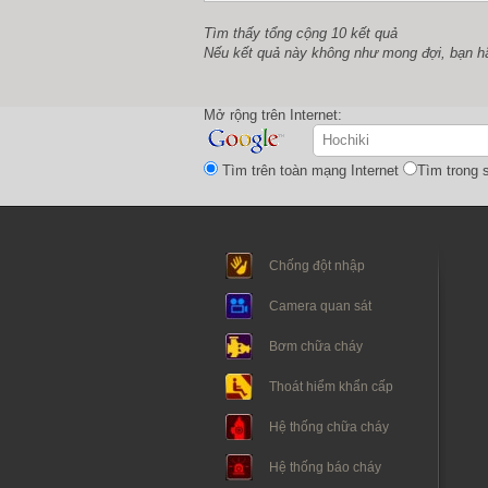
Tìm thấy tổng cộng 10 kết quả
Nếu kết quả này không như mong đợi, bạn h
Mở rộng trên Internet:
Tìm trên toàn mạng Internet
Tìm trong s
Chống đột nhập
Camera quan sát
Bơm chữa cháy
Thoát hiểm khẩn cấp
Hệ thống chữa cháy
Hệ thống báo cháy