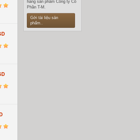
hàng sản phẩm Công ty Cổ
5
Phần T-M.
Gởi tài liệu sản
phẩm..
SD
5
SD
5
D
5