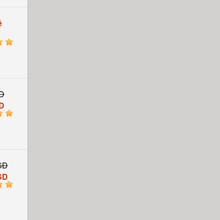
ệ
5
D
D
5
SD
SD
5