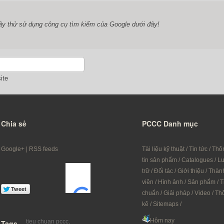
ãy thử sử dụng công cụ tìm kiếm của Google dưới đây!
ite
Chia sẻ
PCCC Danh mục
Google+
|
RSS feeds
Tài liệu kỹ thuật
/
Tin tức
/
Thô
tin sản phẩm
/
Catalogues
/
L
trữ
/
Đối tác
/
Giới thiệu
/
Thàn
viên
/
Hình ảnh
/
Sản phẩm
/
T
chuẩn
/
Giải pháp
/
Video
/
Th
kê
/
Sitemaps
/
Hôm nay
tieu chuan pccc
Tags