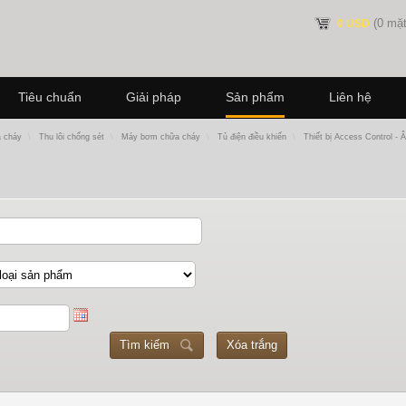
(0 mặt
0 USD
Tiêu chuẩn
Giải pháp
Sản phẩm
Liên hệ
a cháy
\
Thu lôi chống sét
\
Máy bơm chữa cháy
\
Tủ điện điều khiển
\
Thiết bị Access Control - 
Tìm kiếm