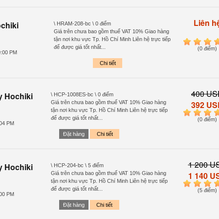
Liên h
chiki
\ HRAM-208-bc \ 0 điểm
Giá trên chưa bao gồm thuế VAT 10% Giao hàng
tận nơi khu vực Tp. Hồ Chí Minh Liên hệ trực tiếp
1
2
3
4
để được giá tốt nhất...
(0 điểm)
0:00 PM
Chi tiết
400 US
áy
Hochiki
\ HCP-1008ES-bc \ 0 điểm
Giá trên chưa bao gồm thuế VAT 10% Giao hàng
392 US
tận nơi khu vực Tp. Hồ Chí Minh Liên hệ trực tiếp
1
2
3
4
để được giá tốt nhất...
(0 điểm)
:04 PM
Đặt hàng
Chi tiết
1 200 U
y
Hochiki
\ HCP-204-bc \ 5 điểm
Giá trên chưa bao gồm thuế VAT 10% Giao hàng
1 140 U
tận nơi khu vực Tp. Hồ Chí Minh Liên hệ trực tiếp
1
2
3
4
để được giá tốt nhất...
(5 điểm)
:00 PM
Đặt hàng
Chi tiết