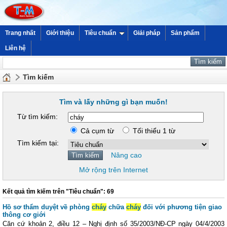
Trang nhất
Giới thiệu
Tiêu chuẩn
Giải pháp
Sản phẩm
Liên hệ
Tìm kiếm
Tìm và lấy những gì bạn muốn!
Từ tìm kiếm:
Cả cụm từ
Tối thiểu 1 từ
Tìm kiếm tại:
Nâng cao
Mở rộng trên Internet
Kết quả tìm kiếm trên "Tiêu chuẩn": 69
Hồ sơ thẩm duyệt về phòng
cháy
chữa
cháy
đối với phương tiện giao
thông cơ giới
Căn cứ khoản 2, điều 12 – Nghị định số 35/2003/NĐ-CP ngày 04/4/2003