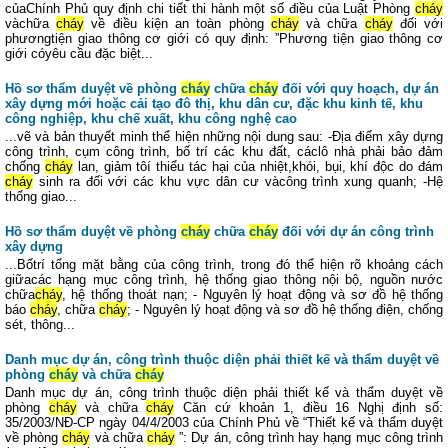
củaChính Phủ quy định chi tiết thi hành một số điều của Luật Phòng
cháy
vàchữa
cháy
về điều kiện an toàn phòng
cháy
và chữa
cháy
đối với
phươngtiện giao thông cơ giới có quy định: ”Phương tiện giao thông cơ
giới cóyêu cầu đặc biệt...
Hồ sơ thẩm duyệt về phòng
cháy
chữa
cháy
đối với quy hoạch, dự án
xây dựng mới hoặc cải tạo đô thị, khu dân cư, đặc khu kinh tế, khu
công nghiệp, khu chế xuất, khu công nghệ cao
...vẽ và bản thuyết minh thể hiện những nội dung sau: -Địa điểm xây dựng
công trình, cụm công trình, bố trí các khu đất, cáclô nhà phải bảo đảm
chống
cháy
lan, giảm tôí thiểu tác hại của nhiệt,khói, bụi, khí độc do đám
cháy
sinh ra đối với các khu vực dân cư vàcông trình xung quanh; -Hệ
thống giao...
Hồ sơ thẩm duyệt về phòng
cháy
chữa
cháy
đối với dự án công trình
xây dựng
...Bốtrí tổng mặt bằng của công trình, trong đó thể hiện rõ khoảng cách
giữacác hạng mục công trình, hệ thống giao thông nội bộ, nguồn nước
chữa
cháy
, hệ thống thoát nạn; - Nguyên lý hoạt động và sơ đồ hệ thống
báo
cháy
, chữa
cháy
; - Nguyên lý hoạt động và sơ đồ hệ thống điện, chống
sét, thông...
Danh mục dự án, công trình thuộc diện phải thiết kế và thẩm duyệt về
phòng
cháy
và chữa
cháy
Danh mục dự án, công trình thuộc diện phải thiết kế và thẩm duyệt về
phòng
cháy
và chữa
cháy
Căn cứ khoản 1, điều 16 Nghị định số:
35/2003/NĐ-CP ngày 04/4/2003 của Chính Phủ về “Thiết kế và thẩm duyệt
về phòng
cháy
và chữa
cháy
”: Dự án, công trình hay hạng mục công trình