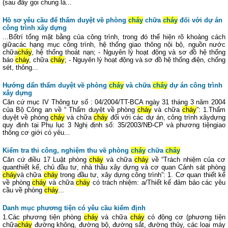
(sau đây gọi chung là...
Hồ sơ yêu cầu để thẩm duyệt về phòng
cháy
chữa
cháy
đối với dự án
công trình xây dựng
...Bốtrí tổng mặt bằng của công trình, trong đó thể hiện rõ khoảng cách
giữacác hạng mục công trình, hệ thống giao thông nội bộ, nguồn nước
chữa
cháy
, hệ thống thoát nạn; - Nguyên lý hoạt động và sơ đồ hệ thống
báo
cháy
, chữa
cháy
; - Nguyên lý hoạt động và sơ đồ hệ thống điện, chống
sét, thông...
Hướng dẩn thẩm duyệt về phòng
cháy
và chữa
cháy
dự án công trình
xây dựng
Căn cứ mục IV Thông tư số : 04/2004/TT-BCA ngày 31 tháng 3 năm 2004
của Bộ Công an về “ Thẩm duyệt về phòng
cháy
và chữa
cháy
”: 1.Thẩm
duyệt về phòng
cháy
và chữa
cháy
đối với các dự án, công trình xâydựng
quy định tại Phụ lục 3 Nghị định số: 35/2003/NĐ-CP và phương tiệngiao
thông cơ giới có yêu...
Kiểm tra thi công, nghiệm thu về phòng
cháy
chữa
cháy
Căn cứ điều 17 Luật phòng
cháy
và chữa
cháy
về “Trách nhiệm của cơ
quanthiết kế, chủ đầu tư, nhà thầu xây dựng và cơ quan Cảnh sát phòng
cháy
và chữa
cháy
trong đầu tư, xây dựng công trình”: 1. Cơ quan thiết kế
về phòng
cháy
và chữa
cháy
có trách nhiệm: a/Thiết kế đảm bảo các yêu
cầu về phòng
cháy
...
Danh mục phương tiện có yêu cầu kiểm định
1.Các phương tiện phòng
cháy
và chữa
cháy
có động cơ (phương tiện
chữa
cháy
đường không, đường bộ, đường sắt, đường thủy, các loại máy