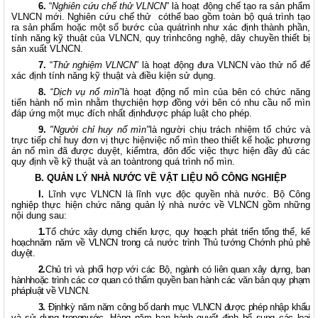
6.
“
Nghiên cứu chế thử VLNCN
” là hoạt động chế tạo ra sản phẩm
VLNCN mới. Nghiên cứu chế thử
cóthể bao gồm toàn bộ quá trình tạo
ra sản phẩm hoặc một số bước của quátrình như xác định thành phần,
tính năng kỹ thuật của VLNCN, quy trìnhcông nghệ, dây chuyền thiết bị
sản xuất VLNCN.
7.
“
Thử nghiệm VLNCN
” là hoạt động đưa VLNCN vào thử nổ để
xác định tính năng kỹ thuật và điều kiện sử dụng.
8.
“
Dịch vụ nổ mìn
”là hoạt động nổ mìn của bên có chức năng
tiến hành nổ mìn nhằm thựchiện hợp đồng với bên có nhu cầu nổ mìn
đáp ứng một mục đích nhất địnhđược pháp luật cho phép.
9.
"Người chỉ huy nổ mìn"
là người chịu trách nhiệm tổ chức và
trực tiếp chỉ huy đơn vị thực hiệnviệc nổ mìn theo thiết kế hoặc phương
án nổ mìn đã được duyệt, kiểmtra, đôn đốc việc thực hiện đầy đủ các
quy định về kỹ thuật và an toàntrong quá trình nổ mìn.
B. QUẢN LÝ NHÀ NƯỚC VỀ VẬT LIỆU NỔ CÔNG NGHIỆP
I.
Lĩnh vực VLNCN
là lĩnh vực độc quyền nhà nước. Bộ Công
nghiệp thực hiện chức năng quản lý nhà nước về VLNCN gồm những
nội dung sau:
1.
Tổ chức xây dựng chiến lược, quy hoạch phát triển tổng thể, kế
hoạchnăm năm về VLNCN trong cả nước trình Thủ tướng Chớnh phủ phê
duyệt.
2.
Chủ trì và phối hợp với các Bộ, ngành có liên quan xây dựng, ban
hànhhoặc trình các cơ quan có thẩm quyền ban hành các văn bản quy phạm
phápluật về VLNCN.
3.
Địnhkỳ năm năm công bố danh mục VLNCN được phép nhập khẩu
và sử dụng trongnước. Hàng năm ban hành quyết định bổ sung các loại