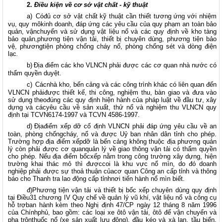
2.
Điều kiện về cơ sở vật chất - kỹ thuật
a)
Cóđủ cơ sở vật chất kỹ thuật cần thiết tương ứng với nhiệm
vụ, quy môkinh doanh, đáp ứng các yêu cầu của quy phạm an toàn bảo
quản, vậnchuyển và sử dụng vật liệu nổ và các quy định về kho tàng
bảo quản,phương tiện vận tải, thiết bị chuyên dùng, phương tiện bảo
vệ, phươngtiện phòng chống cháy nổ, phòng chống sét và dòng điện
lạc
.
b)
Địa điểm các kho VLNCN phải được các cơ quan nhà nước có
thẩm quyền duyệt.
c)
Cácnhà kho, bến cảng và các công trình khác có liên quan đến
VLNCN phảiđược thiết kế, thi công, nghiệm thu, bàn giao và đưa vào
sử dụng theođúng các quy định hiện hành của pháp luật về đầu tư, xây
dựng và cácyêu cầu về sản xuất, thử nổ và nghiệm thu VLNCN quy
định tại TCVN6174-1997 và TCVN 4586-1997.
d)
Địađiểm xếp dỡ cố định VLNCN phải đáp ứng yêu cầu về an
toàn, phòng chốngcháy, nổ và được Uỷ ban nhân dân tỉnh cho phép.
Trường hợp địa điểm xếpdỡ là bến cảng không thuộc địa phương quản
lý còn phải được cơ quanquản lý về giao thông vận tải có thẩm quyền
cho phép. Nếu địa điểm bốcxếp nằm trong công trường xây dựng, hiện
trường khai thác mỏ thì đượccoi là khu vực nổ mìn, do đó doanh
nghiệp phải được sự thoả thuận củacơ quan Công an cấp tỉnh và thông
báo cho Thanh tra lao động cấp tỉnhnơi tiến hành nổ mìn biết.
đ)Phương tiện vận tải và thiết bị bốc xếp chuyên dùng quy định
tại Điều31 chương IV Quy chế về quản lý vũ khí, vật liệu nổ và công cụ
hỗ trợban hành kèm theo Nghị định 47/CP ngày 12 tháng 8 năm 1996
của Chínhphủ, bao gồm: các loại xe ôtô vận tải, ôtô để vận chuyển và
pha trộnthuốc nổ (xe sản xuất lưu động), đầu kéo và xà lan, tầu biển,