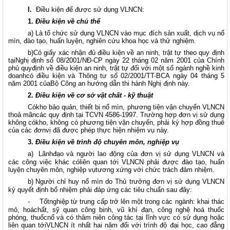
I.
Điều kiện để được sử dụng VLNCN:
1.
Điều kiện về chủ thể
a) Là tổ chức sử dụng VLNCN vào mục đích sản xuất, dịch vụ nổ
mìn, đào tạo, huấn luyện, nghiên cứu khoa học và thử nghiệm.
b)Có giấy xác nhận đủ điều kiện về an ninh, trật tự theo quy định
tạiNghị định số 08/2001/NĐ-CP ngày 22 tháng 02 năm 2001 của Chính
phủ quyđịnh về điều kiện an ninh, trật tự đối với một số ngành nghề kinh
doanhcó điều kiện và Thông tư số 02/2001/TT-BCA ngày 04 tháng 5
năm 2001 củaBộ Công an hướng dẫn thi hành Nghị định này.
2.
Điều kiện về cơ sở vật chất - kỹ thuật
Cókho bảo quản, thiết bị nổ mìn, phương tiện vận chuyển VLNCN
thoả mãncác quy định tại TCVN 4586-1997. Trường hợp đơn vị sử dụng
không cókho, không có phương tiện vận chuyển, phải ký hợp đồng thuê
của các đơnvị đã được phép thực hiện nhiệm vụ này.
3.
Điều kiện về trình độ chuyên môn, nghiệp vụ
a)
Lãnhđạo và người lao động của đơn vị sử dụng VLNCN và
các công việc khác cóliên quan tới VLNCN phải được đào tạo, huấn
luyện chuyên môn, nghiệp vụtương xứng với chức trách đảm nhiệm.
b)
Người chỉ huy nổ mìn do Thủ trưởng đơn vị sử dụng VLNCN
ký quyết định bổ nhiệm phải đáp ứng các tiêu chuẩn sau đây:
-
Tốtnghiệp từ trung cấp trở lên một trong các ngành: khai thác
mỏ, hoáchất, sỹ quan công binh, vũ khí đạn, công nghệ hoá thuốc
phóng, thuốcnổ và có thâm niên công tác tại lĩnh vực có sử dụng hoặc
liên quan tớiVLNCN ít nhất hai năm đối với trình độ đại học, cao đẳng