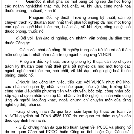
-
Giámđốc ít nhất phải có một bằng tốt nghiệp đại học trong
các ngành nghề:khai thác mỏ, hoá chất, vũ khí đạn, công nghệ hoá
thuốc phóng, thuốcnổ, kinh tế.
-
Phógiám đốc kỹ thuật, Trưởng phòng kỹ thuật, cán bộ
chuyên trách kỹ thuậtan toàn nhất thiết phải tốt nghiệp đại học một trong
các ngành nghề:khai thác mỏ, hoá chất, vũ khí đạn, công nghệ hoá
thuốc phóng, thuốc nổ.
d)
Đối với lãnh đạo xí nghiệp, chi nhánh, văn phòng đại diện trực
thuộc Công ty:
-
Giám đốc phải có bằng tốt nghiệp trung cấp trở lên và có thâm
niên công tác ít nhất năm năm trong ngành cung ứng VLNCN.
-
Phógiám đốc kỹ thuật, trưởng phòng kỹ thuật, cán bộ chuyên
trách kỹ thuậtan toàn nhất thiết phải tốt nghiệp đại học một trong các
ngành nghề:khai thác mỏ, hoá chất, vũ khí đạn, công nghệ hoá thuốc
phóng, thuốc nổ.
đ)Người lao động làm việc, tiếp xúc với VLNCN như: thủ kho,
các nhân viênquản lý, nhân viên bảo quản, bảo vệ kho, trưởng tàu,
công nhân điềukhiển phương tiện vận chuyển, bốc xếp, công nhân bốc
xếp vận chuyển,nhân viên áp tải, nhân viên thử nghiệm, nhân viên cung
ứng và người laođộng khác, ngoài chứng chỉ chuyên môn của từng
nghề cụ thể,
phải có:
-Giấy chứng nhận đã qua lớp huấn luyện kỹ thuật an toàn về
VLNCN quyđịnh tại TCVN 4586-1997 do cơ quan có thẩm quyền cấp
theo quy định hiệnhành.
- Giấy chứng nhận đã qua lớp huấn luyện về
PCCC và phòng nổ
do cơ quan Cảnh sát PCCC thuộc Công an tỉnh hoặc Cục Cảnh sát