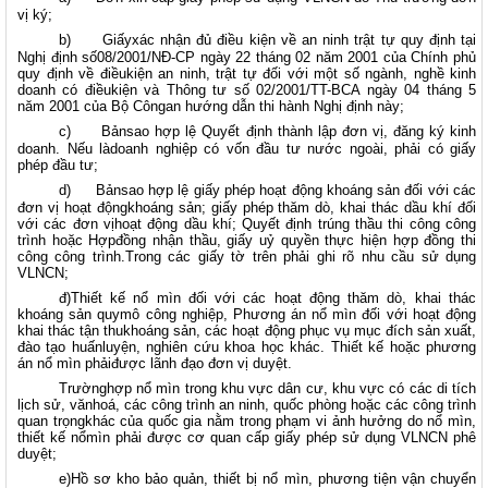
vị ký;
b)
Giấyxác nhận đủ điều kiện về an ninh trật tự quy định tại
Nghị định số08/2001/NĐ-CP ngày 22 tháng 02 năm 2001 của Chính phủ
quy định về điềukiện an ninh, trật tự đối với một số ngành, nghề kinh
doanh có điềukiện và Thông tư số 02/2001/TT-BCA ngày 04 tháng 5
năm 2001 của Bộ Côngan hướng dẫn thi hành Nghị định này;
c)
Bảnsao hợp lệ Quyết định thành lập đơn vị, đăng ký kinh
doanh. Nếu làdoanh nghiệp có vốn đầu tư nước ngoài, phải có giấy
phép đầu tư;
d)
Bảnsao hợp lệ giấy phép hoạt động khoáng sản đối với các
đơn vị hoạt độngkhoáng sản; giấy phép thăm dò, khai thác dầu khí đối
với các đơn vịhoạt động dầu khí; Quyết định trúng thầu thi công công
trình hoặc Hợpđồng nhận thầu, giấy uỷ quyền thực hiện hợp đồng thi
công công trình.Trong các giấy tờ trên phải ghi rõ nhu cầu sử dụng
VLNCN;
đ)Thiết kế nổ mìn đối với các hoạt động thăm dò, khai thác
khoáng sản quymô công nghiệp, Phương án nổ mìn đối với hoạt động
khai thác tận thukhoáng sản, các hoạt động phục vụ mục đích sản xuất,
đào tạo huấnluyện, nghiên cứu khoa học khác. Thiết kế hoặc phương
án nổ mìn phảiđược lãnh đạo đơn vị duyệt.
Trườnghợp nổ mìn trong khu vực dân cư, khu vực có các di tích
lịch sử, vănhoá, các công trình an ninh, quốc phòng hoặc các công trình
quan trọngkhác của quốc gia nằm trong phạm vi ảnh hưởng do nổ mìn,
thiết kế nổmìn phải được cơ quan cấp giấy phép sử dụng VLNCN phê
duyệt;
e)Hồ sơ kho bảo quản, thiết bị nổ mìn, phương tiện vận chuyển