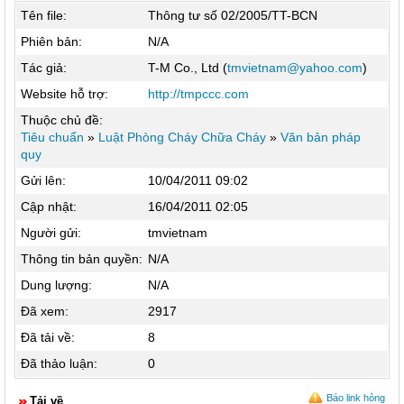
Tên file:
Thông tư số 02/2005/TT-BCN
Phiên bản:
N/A
Tác giả:
T-M Co., Ltd (
tmvietnam@yahoo.com
)
Website hỗ trợ:
http://tmpccc.com
Thuộc chủ đề:
Tiêu chuẩn
»
Luật Phòng Cháy Chữa Cháy
»
Văn bản pháp
quy
Gửi lên:
10/04/2011 09:02
Cập nhật:
16/04/2011 02:05
Người gửi:
tmvietnam
Thông tin bản quyền:
N/A
Dung lượng:
N/A
Đã xem:
2917
Đã tải về:
8
Đã thảo luận:
0
Báo link hỏng
Tải về