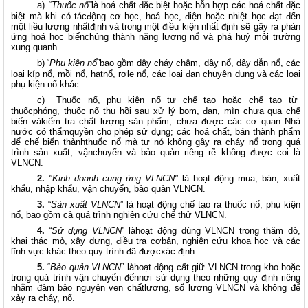
a)
“
Thuốc nổ”
là hoá chất đặc biệt hoặc hỗn hợp các hoá chất đặc
biệt mà khi có tácđộng cơ học, hoá học, điện hoặc nhiệt học đạt đến
một liều lượng nhấtđịnh và trong một điều kiện nhất định sẽ gây ra phản
ứng hoá học biếnchúng thành năng lượng nổ và phá huỷ môi trường
xung quanh.
b)
“
Phụ kiện nổ
”bao gồm dây cháy chậm, dây nổ, dây dẫn nổ, các
loại kíp nổ, mồi nổ, hạtnổ, rơle nổ, các loại đạn chuyên dụng và các loại
phụ kiện nổ khác.
c)
Thuốc nổ, phụ kiện nổ tự chế tạo hoặc chế tạo từ
thuốcphóng, thuốc nổ thu hồi sau xử lý bom, đạn, mìn chưa qua chế
biến vàkiểm tra chất lượng sản phẩm, chưa được các cơ quan Nhà
nước có thẩmquyền cho phép sử dụng; các hoá chất, bán thành phẩm
để chế biến thànhthuốc nổ mà tự nó không gây ra cháy nổ trong quá
trình sản xuất, vậnchuyển và bảo quản riêng rẽ không được coi là
VLNCN.
2.
"Kinh doanh cung ứng VLNCN"
là hoạt động mua, bán, xuất
khẩu, nhập khẩu, vận chuyển, bảo quản VLNCN.
3.
“
Sản xuất VLNCN
” là hoạt động chế tạo ra thuốc nổ, phụ kiện
nổ, bao gồm cả quá trình nghiên cứu chế thử VLNCN.
4.
“
Sử dụng VLNCN
”
làhoạt động dùng VLNCN trong thăm dò,
khai thác mỏ, xây dựng, điều tra cơbản, nghiên cứu khoa học và các
lĩnh vực khác theo quy trình đã đượcxác định.
5.
“
Bảo quản VLNCN
”
làhoạt động cất giữ VLNCN trong kho hoặc
trong quá trình vận chuyển đếnnơi sử dụng theo những quy định riêng
nhằm đảm bảo nguyên vẹn chấtlượng, số lượng VLNCN và không để
xảy ra cháy, nổ.