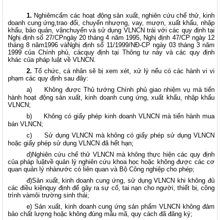
1.
Nghiêmcấm các hoạt động sản xuất, nghiên cứu chế thử, kinh
doanh cung ứng,trao đổi, chuyển nhượng, vay, mượn, xuất khẩu, nhập
khẩu, bảo quản, vậnchuyển và sử dụng VLNCN trái với các quy định tại
Nghị định số 27/CPngày 20 tháng 4 năm 1995, Nghị định 47/CP ngày 12
tháng 8 năm1996 vàNghị định số 11/1999/NĐ-CP ngày 03 tháng 3 năm
1999 của Chính phủ, cácquy định tại Thông tư này và các quy định
khác của pháp luật về VLNCN.
2.
Tổ chức, cá nhân sẽ bị xem xét, xử lý nếu có các hành vi vi
phạm các quy định sau đây:
a)
Không được Thủ tướng Chính phủ giao nhiệm vụ mà tiến
hành hoạt động sản xuất, kinh doanh cung ứng, xuất khẩu, nhập khẩu
VLNCN;
b)
Không có giấy phép kinh doanh VLNCN mà tiến hành mua
bán VLNCN;
c)
Sử dụng VLNCN mà không có giấy phép sử dụng VLNCN
hoặc giấy phép sử dụng VLNCN đã hết hạn;
d)Nghiên cứu chế thử VLNCN mà không thực hiện các quy định
của pháp luậtvề quản lý nghiên cứu khoa học hoặc không được các cơ
quan quản lý nhànước có liên quan và Bộ Công nghiệp cho phép;
đ)Sản xuất, kinh doanh cung ứng, sử dụng VLNCN khi không đủ
các điều kiệnquy định để gây ra sự cố, tai nạn cho người, thiết bị, công
trình vàmôi trường sinh thái;
e) Sản xuất, kinh doanh cung ứng sản phẩm VLNCN không đảm
bảo chất lượng hoặc không đúng mẫu mã, quy cách đã đăng ký;