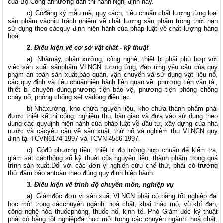
của Bộ Công anhướng dẫn thi hành Nghị định này.
c)
Cóđăng ký mẫu mã, quy cách, tiêu chuẩn chất lượng từng loại
sản phẩm vàchịu trách nhiệm về chất lượng sản phẩm trong thời hạn
sử dụng theo cácquy định hiện hành của pháp luật về chất lượng hàng
hoá.
2.
Điều kiện về cơ sở vật chất - kỹ thuật
a)
Nhàmáy, phân xưởng, công nghệ, thiết bị phải phù hợp với
việc sản xuất sảnphẩm VLNCN tương ứng, đáp ứng yêu cầu của quy
phạm an toàn sản xuất,bảo quản, vận chuyển và sử dụng vật liệu nổ,
các quy định và tiêu chuẩnhiện hành liên quan về: phương tiện vận tải,
thiết bị chuyên dùng,phương tiện bảo vệ, phương tiện phòng chống
cháy nổ, phòng chống sét vàdòng điện lạc
.
b)
Nhàxưởng, kho chứa nguyên liệu, kho chứa thành phẩm phải
được thiết kế,thi công, nghiệm thu, bàn giao và đưa vào sử dụng theo
đúng các quyđịnh hiện hành của pháp luật về đầu tư, xây dựng của nhà
nước và cácyêu cầu về sản xuất, thử nổ và nghiệm thu VLNCN quy
định tại TCVN6174-1997 và TCVN 4586-1997.
c)
Cóđủ phương tiện, thiết bị đo lường hợp chuẩn để kiểm tra,
giám sát cácthông số kỹ thuật của nguyên liệu, thành phẩm trong quá
trình sản xuất.Đối với các đơn vị nghiên cứu chế thử, phải có trường
thử đảm bảo antoàn theo đúng quy định hiện hành.
3
. Điều kiện về trình độ chuyên môn, nghiệp vụ
a)
Giámđốc đơn vị sản xuất VLNCN phải có bằng tốt nghiệp đại
học một trong cácchuyên ngành: hoá chất, khai thác mỏ, vũ khí đạn,
công nghệ hóa thuốcphóng, thuốc nổ, kinh tế. Phó Giám đốc kỹ thuật
phải có bằng tốt nghiệpđại học một trong các chuyên ngành: hoá chất,