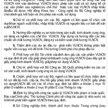
VLNCN mới vào danhmục VLNCN được phép sản xuất và sử dụng kể cả
các sản phẩm sau nghiêncứu chế thử
hoặc các loại VLNCN nhập khẩu
lầnđầu đã được Hội đồng Khoa học - Công nghệ do Bộ Công nghiệp tổ
chứcđánh giá, kết luận và cho phép sản xuất, sử dụng.
4.
Chủ trì và phối hợp với các Bộ, ngành có liên quan tổ chức xét
duyệthạn ngạch xuất khẩu, nhập khẩu VLNCN và nguyên liệu cơ bản để sản
xuấtVLNCN.
5.
Hướng dẫn nghiệp vụ an toàn trong sản xuất, kinh doanh cung ứng,
sử dụng và nghiên cứu chế thử
VLNCN. Xây dựng và hướng dẫn các tiêu
chuẩn về chất lượng VLNCN, đăng ký và kiểm soát chất lượng VLNCN.
6.
Thẩm định các dự án đầu tư
phát triển VLNCN không phân biệt
nguồn vốn và quy mô để trình Thủ tướng Chính phủ cho phép đầu tư.
7.
Phối hợp với Bộ Tài chính
xácđịnh đơn giá các sản phẩm VLNCN
và quy định lệ phí cấp giấy phép kinhdoanh cung ứng VLNCN (sau đây gọi là
giấy phép kinh doanh VLNCN), giấyphép sử dụng VLNCN.
8.
Chủ trì, phối hợp với Bộ Công an, Bộ Quốc phòng kiểm tra các cơ
sở sản xuất, kinh doanh cung ứng và sử dụng VLNCN.
9.
Chủtrì, phối hợp với các Bộ, ngành có liên quan tổ chức thẩm định
hồ sơ đểcấp mới, cấp lại, thu hồi giấy phép kinh doanh VLNCN, giấy phép
sử dụngVLNCN đối với các tổ chức quy định tại điểm a khoản 1 mục IV
phần D vàđiểm a khoản 2 mục III phần E của Thông tư này
.
10.
Định kỳ tổng kết công tác quản lý VLNCN trên phạm vi toàn quốc.
Báo cáoChính phủ, Thủ tướng Chính phủ về công tác quản lý nhà nước và
tìnhhình phát triển ngành VLNCN theo quy định.
II
.
Sở Công nghiệp tỉnh, thành phố trực thuộc Trung ương (sau