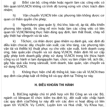
g)
Bốtrí cán bộ, công nhân hoặc người làm các công việc có
liên quan tớiVLNCN không có trình độ tương xứng với chức trách đảm
nhiệm;
h)
Vận chuyển VLNCN trên các phương tiện không được cơ
quan có thẩm quyền cho phép;
i)
Ngườiđược giao quản lý, thủ kho, bảo vệ, áp tải, điều khiển
phương tiện vậntải, thi công nổ mìn hoặc làm các công việc có liên
quan tới VLNCNkhông thực hiện đúng quy định, làm thất thoát, cháy nổ
gây thiệt hại vềngười và tài sản;
k)
Tổchức, cá nhân được giao nhiệm vụ đánh giá, xác định đủ
điều kiện chocác dây chuyền sản xuất, các kho tàng, các phương tiện
vận tải và thiếtbị kỹ thuật phục vụ cho việc sản xuất, kinh doanh cung
ứng, bảo quản,vận chuyển và sử dụng VLNCN, thẩm định hồ sơ cấp
giấy phép kinh doanh,giấy phép sử dụng VLNCN trong khi thừa hành
công vụ có hành vi lạm dụngquyền hạn, chức vụ làm chậm trễ, ách tắc,
gây hậu quả xấu trong sảnxuất, kinh doanh, bảo quản, vận chuyển và
sử dụng VLNCN;
l)
Không thực hiện chế độ thống kê, báo cáo về VLNCN theo
quy định của pháp luật về thống kê và quy định tại Thông tư này.
H. ĐIỀU KHOẢN THI HÀNH
1.
BộCông nghiệp chủ trì phối hợp với Bộ Công an và các Bộ,
ngành có liênquan tổ chức kiểm tra định kỳ, đột xuất việc chấp hành
các quy định củaThông tư này đối với các đơn vị hoạt động có liên
quan tới VLNCN. Vụ Cơkhí, Luyện kim và Hoá chất, Vụ Khoa học,