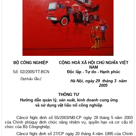
BỘ CÔNG NGHIỆP
CỘNG HOÀ XÃ HỘI CHỦ NGHĨA VIỆT
NAM
Số:
02
/2005/TT-BCN
Độc lập - Tự do - Hạnh phúc
D
ự
th
ả
o l
ầ
n2
Hà Nội, ngày
29
tháng
3
năm
2005
THÔNG TƯ
Hướng dẫn quản lý, sản xuất, kinh doanh cung ứng
và sử dụng vật liệu nổ công nghiệp
Căncứ Nghị định số 55/2003/NĐ-CP ngày 28 tháng 5 năm 2003
của Chính phủquy định chức năng nhiệm vụ, quyền hạn và cơ cấu tổ
chức của Bộ Côngnghiệp;
Căncứ Nghị định số 27/CP ngày 20 tháng 4 năm 1995 của Chính