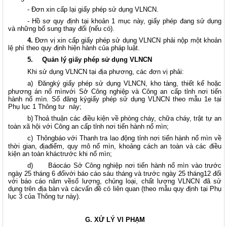
- Đơn xin cấp lại giấy phép sử dụng VLNCN.
- Hồ sơ quy định tại khoản 1 mục này, giấy phép đang sử dụng
và những bổ sung thay đổi (nếu có).
4.
Đơn vị xin cấp giấy phép sử dụng VLNCN phải nộp một khoản
lệ phí theo quy định hiện hành của pháp luật.
5.
Quản lý giấy phép sử dụng VLNCN
Khi sử dụng VLNCN tại địa phương, các đơn vị phải:
a)
Đăngký giấy phép sử dụng VLNCN, kho tàng, thiết kế hoặc
phương án nổ mìnvới Sở Công nghiệp và Công an cấp tỉnh nơi tiến
hành nổ mìn. Sổ đăng kýgiấy phép sử dụng VLNCN theo mẫu 1e tại
Phụ lục 1 Thông tư
này;
b)
Thoả thuận các điều kiện về phòng cháy, chữa cháy, trật tự an
toàn xã hội với Công an cấp tỉnh nơi tiến hành nổ mìn;
c)
Thôngbáo với Thanh tra lao động tỉnh nơi tiến hành nổ mìn về
thời gian, địađiểm, quy mô nổ mìn, khoảng cách an toàn và các điều
kiện an toàn kháctrước khi nổ mìn;
d)
Báocáo Sở Công nghiệp nơi tiến hành nổ mìn vào trước
ngày 25 tháng 6 đốivới báo cáo sáu tháng và trước ngày 25 tháng12 đối
với báo cáo năm vềsố lượng, chủng loại, chất lượng VLNCN đã sử
dụng trên địa bàn và cácvấn đề có liên quan (theo mẫu quy định tại Phụ
lục 3 của Thông tư này).
G. XỬ LÝ VI PHẠM