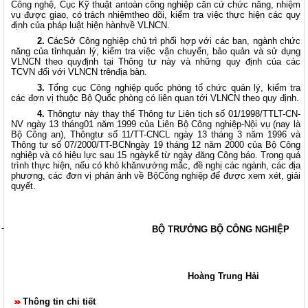
Công nghệ, Cục Kỹ thuật antoàn công nghiệp căn cứ chức năng, nhiệm
vụ được giao, có trách nhiệmtheo dõi, kiểm tra việc thực hiện các quy
định của pháp luật hiện hànhvề VLNCN.
2.
CácSở Công nghiệp chủ trì phối hợp với các ban, ngành chức
năng của tỉnhquản lý, kiểm tra việc vận chuyển, bảo quản và sử dụng
VLNCN theo quyđịnh tại Thông tư này và những quy định của các
TCVN đối với VLNCN trênđịa bàn.
3.
Tổng cục Công nghiệp quốc phòng tổ chức quản lý, kiểm tra
các đơn vị thuộc Bộ Quốc phòng có liên quan tới VLNCN theo quy định.
4.
Thôngtư này thay thế Thông tư Liên tịch số 01/1998/TTLT-CN-
NV ngày 13 tháng01 năm 1999 của Liên Bộ Công nghiệp-Nội vụ (nay là
Bộ Công an), Thôngtư số 11/TT-CNCL ngày 13 tháng 3 năm 1996 và
Thông tư số 07/2000/TT-BCNngày 19 tháng 12 năm 2000 của Bộ Công
nghiệp và có hiệu lực sau 15 ngàykể từ ngày đăng Công báo. Trong quá
trình thực hiện, nếu có khó khănvướng mắc, đề nghị các ngành, các địa
phương, các đơn vị phản ảnh về BộCông nghiệp để được xem xét, giải
quyết.
-
BỘ TRƯỞNG BỘ CÔNG NGHIỆP
Hoàng Trung Hải
Thông tin chi tiết