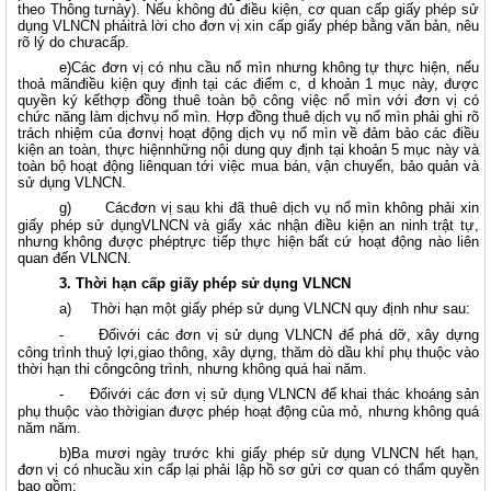
theo Thông tưnày). Nếu không đủ điều kiện, cơ quan cấp giấy phép sử
dụng VLNCN phảitrả lời cho đơn vị xin cấp giấy phép bằng văn bản, nêu
rõ lý do chưacấp.
e)Các đơn vị có nhu cầu nổ mìn nhưng không tự thực hiện, nếu
thoả mãnđiều kiện quy định tại các điểm c, d khoản 1 mục này, được
quyền ký kếthợp đồng thuê toàn bộ công việc nổ mìn với đơn vị có
chức năng làm dịchvụ nổ mìn. Hợp đồng thuê dịch vụ nổ mìn phải ghi rõ
trách nhiệm của đơnvị hoạt động dịch vụ nổ mìn về đảm bảo các điều
kiện an toàn, thực hiệnnhững nội dung quy định tại khoản 5 mục này và
toàn bộ hoạt động liênquan tới việc mua bán, vận chuyển, bảo quản và
sử dụng VLNCN.
g)
Cácđơn vị sau khi đã thuê dịch vụ nổ mìn không phải xin
giấy phép sử dụngVLNCN và giấy xác nhận điều kiện an ninh trật tự,
nhưng không được phéptrực tiếp thực hiện bất cứ hoạt động nào liên
quan đến VLNCN.
3. Thời hạn cấp giấy phép sử dụng VLNCN
a)
Thời hạn một giấy phép sử dụng VLNCN quy định như sau:
-
Đốivới các đơn vị sử dụng VLNCN để phá dỡ, xây dựng
công trình thuỷ lợi,giao thông, xây dựng, thăm dò dầu khí phụ thuộc vào
thời hạn thi côngcông trình, nhưng không quá hai năm.
-
Đốivới các đơn vị sử dụng VLNCN để khai thác khoáng sản
phụ thuộc vào thờigian được phép hoạt động của mỏ, nhưng không quá
năm năm.
b)Ba mươi ngày trước khi giấy phép sử dụng VLNCN hết hạn,
đơn vị có nhucầu xin cấp lại phải lập hồ sơ gửi cơ quan có thẩm quyền
bao gồm: