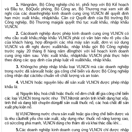
1.
Hàngnăm, Bộ Công nghiệp chủ trì, phối hợp với Bộ Kế hoạch
và Đầu tư, BộQuốc phòng, Bộ Công an, Bộ Thương mại xem xét đề
nghị của các doanhnghiệp kinh doanh cung ứng VLNCN để quyết định
hạn mức xuất khẩu, nhậpkhẩu. Căn cứ Quyết định của Bộ trưởng Bộ
Công nghiệp, Bộ Thương mạigiải quyết thủ tục xuất khẩu, nhập khẩu
VLNCN.
2.
Cácdoanh nghiệp được phép kinh doanh cung ứng VLNCN có
nhu cầu xuất khẩu,nhập khẩu VLNCN phải có văn bản nêu rõ yêu cầu
của khách hàng, hợp đồngvới các nhà máy sản xuất, đơn vị sử dụng
VLNCN và đề nghị được xuấtkhẩu, nhập khẩu gửi Bộ Công nghiệp
trước ngày 20 tháng 8 hàng năm đồngthời với kế hoạch kinh doanh
cung ứng năm sau. Việc xuất khẩu, nhậpkhẩu VLNCN phải thực hiện
theo đúng các quy định của pháp luật về xuấtkhẩu, nhập khẩu.
3.
Khôngcho phép nhập khẩu loại VLNCN mà các doanh nghiệp
trong nước đã sảnxuất hoặc gia công chế biến và được Bộ Công nghiệp
công nhận đạt cáctiêu chuẩn về chất lượng và an toàn.
4.
VLNCN hoặc nguyên liệu để sản xuất VLNCN được phép nhập
khẩu là:
a)
Nguyên liệu, hoá chất hoặc thuốc nổ đơn chất để gia công chế biến
các loại VLNCN trong nước như
TNT,Nitơrát amôn tinh khiết dạng hạt xốp,
tinh thể và dạng bột chuyên dùngđể sản xuất thuốc nổ, các hoá chất để sản
xuất phụ kiện nổ.
b)
VLNCNtrong nước chưa sản xuất hoặc gia công chế biến được và
là nhu cầuthiết yếu cho sản xuất, xây dựng như: thuốc nổ năng lượng cao,
có sứccông phá mạnh, VLNCN dùng cho thăm dò và khai thác dầu khí...
5.
Các doanh nghiệp kinh doanh cung ứng VLNCN chỉ được nhập