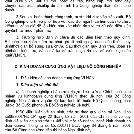
xuất VLNCN,khi đầu tư mới hoặc cải tạo, nâng cấp, mở rộng dây
chuyền sản xuất phảilập dự án trình Bộ Công nghiệp thẩm định, phê
duyệt.
2.
Sau khi hoàn thành công trình, trước khi đưa vào sản xuất, Bộ
Côngnghiệp chủ trì và phối hợp với các Bộ, ngành có liên quan tổ chức
kiểmtra, đánh giá để lập biên bản xác nhận đơn vị có đủ các điều kiện
quyđịnh tại mục I phần này.
3.
Trường hợp đơn vị chưa đủ các điều kiện theo quy định
,
Biênbản của đoàn kiểm tra phải ghi rõ những nội dung còn thiếu, quy
địnhthời gian bổ sung, sửa chữa. Sau thời gian quy định trên, đoàn sẽ
tiếnhành kiểm tra, đánh giá lại để xác nhận đơn vị đủ điều kiện sản
xuấtVLNCN.
D. KINH DOANH CUNG ỨNG VẬT LIỆU NỔ CÔNG NGHIỆP
I.
Điều kiện để kinh doanh cung ứng VLNCN:
1.
Điều kiện về chủ thể
a)Là doanh nghiệp nhà nước được Thủ tướng Chính phủ giao
nhiệm vụ kinhdoanh cung ứng VLNCN theo đề nghị của Bộ Công
nghiệp. Nếu là đơn vịquân đội làm kinh tế thuộc Bộ Quốc phòng, phải
được Bộ Quốc phòng và BộCông nghiệp đề nghị.
b)Đủ điều kiện về an ninh, trật tự theo quy định tại Nghị định
số08/2001/NĐ-CP ngày 22 tháng 02 năm 2001 của Chính phủ về quy
định điềukiện an ninh trật tự đối với một số ngành, nghề kinh doanh có
điều kiệnvà Thông tư số 02/2001/TT-BCA ngày 04 tháng 5 năm 2001
của Bộ Công anhướng dẫn thi hành Nghị định này.