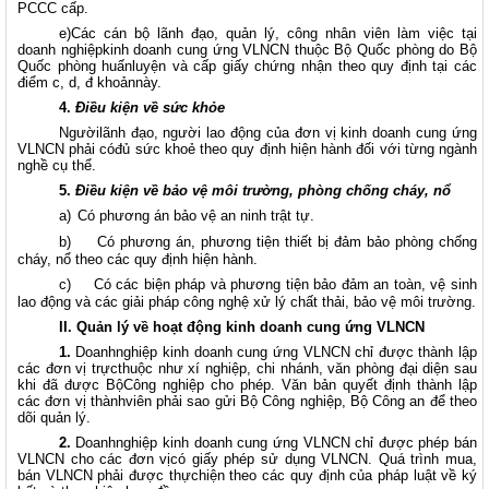
PCCC cấp.
e)Các cán bộ lãnh đạo, quản lý, công nhân viên làm việc tại
doanh nghiệpkinh doanh cung ứng VLNCN thuộc Bộ Quốc phòng do Bộ
Quốc phòng huấnluyện và cấp giấy chứng nhận theo quy định tại các
điểm c, d, đ khoảnnày.
4.
Điều kiện về sức khỏe
Ngườilãnh đạo, người lao động của đơn vị kinh doanh cung ứng
VLNCN phải cóđủ sức khoẻ theo quy định hiện hành đối với từng ngành
nghề cụ thể.
5.
Điều kiện về bảo vệ môi trường, phòng chống cháy, nổ
a)
Có phương án bảo vệ an ninh trật tự.
b)
Có phương án, phương tiện thiết bị đảm bảo phòng chống
cháy, nổ theo các quy định hiện hành.
c)
Có các biện pháp và phương tiện bảo đảm an toàn, vệ sinh
lao động và các giải pháp công nghệ xử lý chất thải, bảo vệ môi trường.
II. Quản lý về hoạt động kinh doanh cung ứng VLNCN
1.
Doanhnghiệp kinh doanh cung ứng VLNCN chỉ được thành lập
các đơn vị trựcthuộc như xí nghiệp, chi nhánh, văn phòng đại diện sau
khi đã được BộCông nghiệp cho phép. Văn bản quyết định thành lập
các đơn vị thànhviên phải sao gửi Bộ Công nghiệp, Bộ Công an để theo
dõi quản lý.
2.
Doanhnghiệp kinh doanh cung ứng VLNCN chỉ được phép bán
VLNCN cho các đơn vịcó giấy phép sử dụng VLNCN. Quá trình mua,
bán VLNCN phải được thựchiện theo các quy định của pháp luật về ký