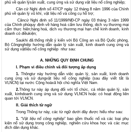
phủ về quản lýsản xuất, cung ứng và sử dụng vật liệu nổ công nghiệp;
Căn cứ Nghị định số 47/CP ngày 12 tháng 8 năm 1996 của Chính
phủ về quản lý vũ khí, vật liệu nổ và công cụ hỗ trợ;
Căncứ Nghị định số 11/1999/NĐ-CP ngày 03 tháng 3 năm 1999
của Chính phủquy định về hàng hoá cấm lưu thông, dịch vụ thương mại
cấm thực hiện;hàng hoá, dịch vụ thương mại hạn chế kinh doanh, kinh
doanh có điềukiện;
Saukhi đã thống nhất ý kiến với Bộ Công an và Bộ Quốc phòng,
Bộ Côngnghiệp hướng dẫn quản lý sản xuất, kinh doanh cung ứng và
sử dụng vậtliệu nổ công nghiệp
như sau:
A. NHỮNG QUY ĐỊNH CHUNG
I. Phạm vi điều chỉnh và đối tượng áp dụng
1.
Thôngtư này hướng dẫn việc quản lý, sản xuất, kinh doanh
cung ứng và sử dụngvật liệu nổ công nghiệp (sau đây viết tắt là
VLNCN) tại nước Cộng hoàxã hội chủ nghĩa Việt Nam.
2.
Thông tư này áp dụng đối với tổ chức, cá nhân quản lý, sản
xuất, kinhdoanh cung ứng và sử dụng VLNCN hoặc có hoạt động liên
quan tới VLNCN.
II. Giải thích từ ngữ
Trong Thông tư này, các từ ngữ dưới đây được hiểu như sau:
1.
“
Vật liệu nổ công nghiệp
” bao gồm thuốc nổ và các loại phụ
kiện nổ sử dụng trong công nghiệp, nghiên cứu khoa học và các mục
đích dân dụng khác.