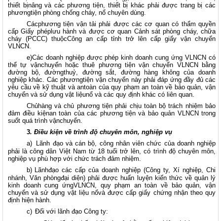
thiết bịnâng và các phương tiện, thiết bị khác phải được trang bị các
phươngtiện phòng chống cháy, nổ chuyên dùng.
Cácphương tiện vận tải phải được các cơ quan có thẩm quyền
cấp Giấy phéplưu hành và được cơ quan Cảnh sát phòng cháy, chữa
cháy (PCCC) thuộcCông an cấp tỉnh trở lên cấp giấy vận chuyển
VLNCN.
e)Các doanh nghiệp được phép kinh doanh cung ứng VLNCN có
thể tự vậnchuyển hoặc thuê phương tiện vận chuyển VLNCN bằng
đường bộ, đườngthuỷ, đường sắt, đường hàng không của doanh
nghiệp khác. Các phươngtiện vận chuyển này phải đáp ứng đầy đủ các
yêu cầu về kỹ thuật và antoàn của quy phạm an toàn về bảo quản, vận
chuyển và sử dụng vật liệunổ và các quy định khác có liên quan.
Chủhàng và chủ phương tiện phải chịu toàn bộ trách nhiệm bảo
đảm điều kiệnan toàn của các phương tiện và bảo quản VLNCN trong
suốt quá trình vậnchuyển.
3
. Điều kiện về trình độ chuyên môn, nghiệp vụ
a)
Lãnh đạo và cán bộ, công nhân viên chức của doanh nghiệp
phải là công dân Việt Nam từ 18 tuổi trở lên, có trình độ chuyên môn,
nghiệp vụ phù hợp với chức trách đảm nhiệm.
b)
Lãnhđạo các cấp của doanh nghiệp (Công ty, Xí nghiệp, Chi
nhánh, Văn phòngđại diện) phải được huấn luyện kiến thức về quản lý
kinh doanh cung ứngVLNCN, quy phạm an toàn về bảo quản, vận
chuyển và sử dụng vật liệu nổvà được cấp giấy chứng nhận theo quy
định hiện hành.
c)
Đối với lãnh đạo Công ty: