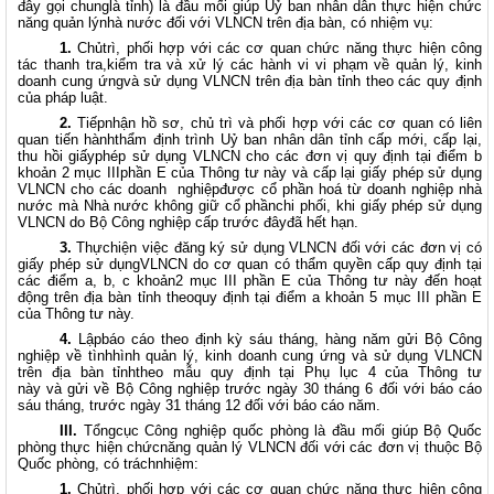
đây gọi chunglà tỉnh) là đầu mối giúp Uỷ ban nhân dân thực hiện chức
năng quản lýnhà nước đối với VLNCN trên địa bàn, có nhiệm vụ:
1.
Chủtrì, phối hợp với các cơ quan chức năng thực hiện công
tác thanh tra,kiểm tra và xử lý các hành vi vi phạm về quản lý, kinh
doanh cung ứngvà sử dụng VLNCN trên địa bàn tỉnh theo các quy định
của pháp luật.
2.
Tiếpnhận hồ sơ, chủ trì và phối hợp với các cơ quan có liên
quan tiến hànhthẩm định trình Uỷ ban nhân dân tỉnh cấp mới, cấp lại,
thu hồi giấyphép sử dụng VLNCN cho các đơn vị quy định tại điểm b
khoản 2 mục IIIphần E của Thông tư này và cấp lại giấy phép sử dụng
VLNCN cho các doanh
nghiệpđược cổ phần hoá từ doanh nghiệp nhà
nước mà Nhà nước không giữ cổ phầnchi phối, khi giấy phép sử dụng
VLNCN do Bộ Công nghiệp cấp trước đâyđã hết hạn.
3.
Thựchiện việc đăng ký sử dụng VLNCN đối với các đơn vị có
giấy phép sử dụngVLNCN do cơ quan có thẩm quyền cấp quy định tại
các điểm a, b, c khoản2 mục III phần E của Thông tư này đến hoạt
động trên địa bàn tỉnh theoquy định tại điểm a khoản 5 mục III phần E
của Thông tư này.
4.
Lậpbáo cáo theo định kỳ sáu tháng, hàng năm gửi Bộ Công
nghiệp về tìnhhình quản lý, kinh doanh cung ứng và sử dụng VLNCN
trên địa bàn tỉnhtheo mẫu quy định tại Phụ lục 4 của Thông tư
này
và
gửi về Bộ Công nghiệp trước ngày 30 tháng 6 đối với báo cáo
sáu tháng, trước ngày 31 tháng 12 đối với báo cáo năm.
III.
Tổngcục Công nghiệp quốc phòng là đầu mối giúp Bộ Quốc
phòng thực hiện chứcnăng quản lý VLNCN đối với các đơn vị thuộc Bộ
Quốc phòng, có tráchnhiệm:
1.
Chủtrì, phối hợp với các cơ quan chức năng thực hiện công