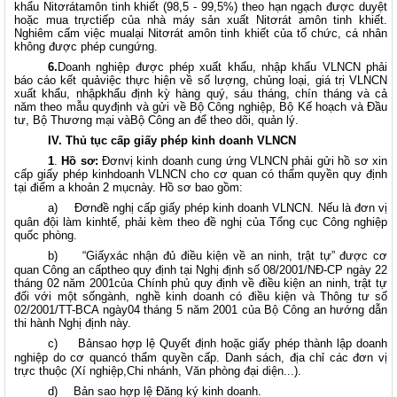
khẩu Nitơrátamôn tinh khiết (98,5 - 99,5%) theo hạn ngạch được duyệt
hoặc mua trựctiếp của nhà máy sản xuất Nitơrát amôn tinh khiết.
Nghiêm cấm việc mualại Nitơrát amôn tinh khiết của tổ chức, cá nhân
không được phép cungứng.
6.
Doanh nghiệp được phép xuất khẩu, nhập khẩu VLNCN phải
báo cáo kết quảviệc thực hiện về số lượng, chủng loại, giá trị VLNCN
xuất khẩu, nhậpkhẩu định kỳ hàng quý, sáu tháng, chín tháng và cả
năm theo mẫu quyđịnh và gửi về Bộ Công nghiệp, Bộ Kế hoạch và Đầu
tư, Bộ Thương mại vàBộ Công an để theo dõi, quản lý.
IV. Thủ tục cấp giấy phép kinh doanh VLNCN
1
.
Hồ sơ:
Đơnvị kinh doanh cung ứng VLNCN phải gửi hồ sơ xin
cấp giấy phép kinhdoanh VLNCN cho cơ quan có thẩm quyền quy định
tại điểm a khoản 2 mụcnày. Hồ sơ bao gồm:
a)
Đơnđề nghị cấp giấy phép kinh doanh VLNCN. Nếu là đơn vị
quân đội làm kinhtế, phải kèm theo đề nghị của Tổng cục Công nghiệp
quốc phòng.
b)
“Giấyxác nhận đủ điều kiện về an ninh, trật tự” được cơ
quan Công an cấptheo quy định tại Nghị định số 08/2001/NĐ-CP ngày 22
tháng 02 năm 2001của Chính phủ quy định về điều kiện an ninh, trật tự
đối với một sốngành, nghề kinh doanh có điều kiện và Thông tư số
02/2001/TT-BCA ngày04 tháng 5 năm 2001 của Bộ Công an hướng dẫn
thi hành Nghị định này.
c)
Bảnsao hợp lệ Quyết định hoặc giấy phép thành lập doanh
nghiệp do cơ quancó thẩm quyền cấp. Danh sách, địa chỉ các đơn vị
trực thuộc (Xí nghiệp,Chi nhánh, Văn phòng đại diện...).
d)
Bản sao hợp lệ Đăng ký kinh doanh.