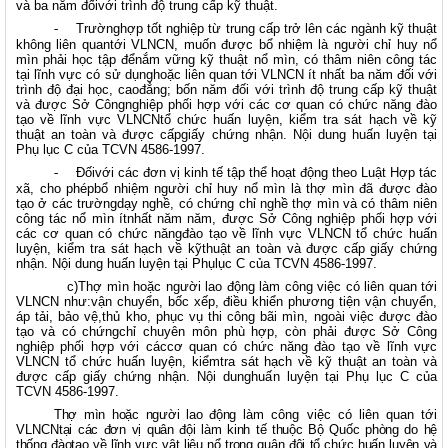
và ba năm đốivới trình độ trung cấp kỹ thuật.
-
Trườnghợp tốt nghiệp từ trung cấp trở lên các ngành kỹ thuật
không liên quantới VLNCN, muốn được bổ nhiệm là người chỉ huy nổ
mìn phải học tập đểnắm vững kỹ thuật nổ mìn, có thâm niên công tác
tại lĩnh vực có sử dụnghoặc liên quan tới VLNCN ít nhất ba năm đối với
trình độ đại học, caođẳng; bốn năm đối với trình độ trung cấp kỹ thuật
và được Sở Côngnghiệp phối hợp với các cơ quan có chức năng đào
tạo về lĩnh vực VLNCNtổ chức huấn luyện, kiểm tra sát hạch về kỹ
thuật an toàn và được cấpgiấy chứng nhận. Nội dung huấn luyện tại
Phụ lục C của TCVN 4586-1997.
-
Đốivới các đơn vị kinh tế tập thể hoạt động theo Luật Hợp tác
xã, cho phépbổ nhiệm người chỉ huy nổ mìn là thợ mìn đã được đào
tạo ở các trườngdạy nghề, có chứng chỉ nghề thợ mìn và có thâm niên
công tác nổ mìn ítnhất năm năm, được Sở Công nghiệp phối hợp với
các cơ quan có chức năngđào tạo về lĩnh vực VLNCN tổ chức huấn
luyện, kiểm tra sát hạch về kỹthuật an toàn và được cấp giấy chứng
nhận. Nội dung huấn luyện tại Phụlục C của TCVN 4586-1997.
c)Thợ mìn hoặc người lao động làm công việc có liên quan tới
VLNCN như:vận chuyển, bốc xếp, điều khiển phương tiện vận chuyển,
áp tải, bảo vệ,thủ kho, phục vụ thi công bãi mìn, ngoài việc được đào
tạo và có chứngchỉ chuyên môn phù hợp, còn phải được Sở Công
nghiệp phối hợp với cáccơ quan có chức năng đào tạo về lĩnh vực
VLNCN tổ chức huấn luyện, kiểmtra sát hạch về kỹ thuật an toàn và
được cấp giấy chứng nhận. Nội dunghuấn luyện tại Phụ lục C của
TCVN 4586-1997.
Thợ mìn hoặc người lao động
làm công việc có liên quan tới
VLNCN
tại các đơn vị quân đội làm kinh tế thuộc Bộ Quốc phòng do hệ
thống đàotạo về lĩnh vực vật liệu nổ trong quân đội tổ chức huấn luyện và