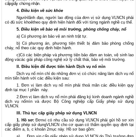
cấpgiấy chứng nhận.
4.
Điều kiện về sức khỏe
Ngườilãnh đạo, người lao động của đơn vị sử dụng VLNCN phải
có đủ sức khoẻtheo quy định hiện hành đối với từng ngành nghề cụ thể.
5.
Điều kiện về bảo vệ môi trường, phòng chống cháy, nổ
a) Có phương án bảo vệ an ninh trật tự.
b) Có phương án, phương tiện thiết bị đảm bảo phòng chống
cháy, nổ theo các quy định hiện hành.
c)Có các biện pháp và phương tiện bảo đảm an toàn, vệ sinh lao
động vàcác giải pháp công nghệ xử lý chất thải, bảo vệ môi trường.
II. Điều kiện để được tiến hành Dịch vụ nổ mìn
Dịch vụ nổ mìn chỉ do những đơn vị có chức năng làm dịch vụ nổ
mìn tiến hành với các điều kiện sau:
1. Đơn vị làm dịch vụ nổ mìn phải thoả mãn các điều kiện quy
định tại mục I phần
này.
2.Đơn vị làm dịch vụ nổ mìn phải đăng ký kinh doanh ngành nghề
dịch vụ nổmìn và được Bộ Công nghiệp cấp Giấy phép sử dụng
VLNCN.
III. Thủ tục cấp giấy phép sử dụng VLNCN
1. Hồ sơ:
Đơnvị có nhu cầu sử dụng VLNCN phải gửi hồ sơ xin
cấp giấy phép sử dụngVLNCN cho cơ quan có thẩm quyền quy định tại
các điểm a, b, c khoản 2mục này. Hồ sơ bao gồm:
a)
Đơn xin cấp giấy phép sử dụng VLNCN do Thủ trưởng đơn