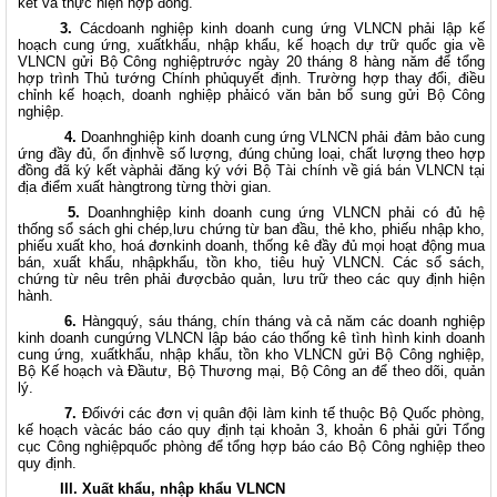
kết và thực hiện hợp đồng.
3.
Cácdoanh nghiệp kinh doanh cung ứng VLNCN phải lập kế
hoạch cung ứng, xuấtkhẩu, nhập khẩu, kế hoạch dự trữ quốc gia về
VLNCN gửi Bộ Công nghiệptrước ngày 20 tháng 8 hàng năm để tổng
hợp trình Thủ tướng Chính phủquyết định. Trường hợp thay đổi, điều
chỉnh kế hoạch, doanh nghiệp phảicó văn bản bổ sung gửi Bộ Công
nghiệp.
4.
Doanhnghiệp kinh doanh cung ứng VLNCN phải đảm bảo cung
ứng đầy đủ, ổn địnhvề số lượng, đúng chủng loại, chất lượng theo hợp
đồng đã ký kết vàphải đăng ký với Bộ Tài chính về giá bán VLNCN tại
địa điểm xuất hàngtrong từng thời gian.
5.
Doanhnghiệp kinh doanh cung ứng VLNCN phải có đủ hệ
thống sổ sách ghi chép,lưu chứng từ ban đầu, thẻ kho, phiếu nhập kho,
phiếu xuất kho, hoá đơnkinh doanh, thống kê đầy đủ mọi hoạt động mua
bán, xuất khẩu, nhậpkhẩu, tồn kho, tiêu huỷ VLNCN. Các sổ sách,
chứng từ nêu trên phải đượcbảo quản, lưu trữ theo các quy định hiện
hành.
6.
Hàngquý, sáu tháng, chín tháng và cả năm các doanh nghiệp
kinh doanh cungứng VLNCN lập báo cáo thống kê tình hình kinh doanh
cung ứng, xuấtkhẩu, nhập khẩu, tồn kho VLNCN gửi Bộ Công nghiệp,
Bộ Kế hoạch và Đầutư, Bộ Thương mại, Bộ Công an để theo dõi, quản
lý.
7.
Đốivới các đơn vị quân đội làm kinh tế thuộc Bộ Quốc phòng,
kế hoạch vàcác báo cáo quy định tại khoản 3, khoản 6 phải gửi Tổng
cục Công nghiệpquốc phòng để tổng hợp báo cáo Bộ Công nghiệp theo
quy định.
III. Xuất khẩu, nhập khẩu VLNCN