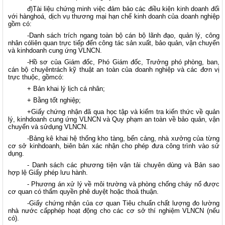
đ)Tài liệu chứng minh việc đảm bảo các điều kiện kinh doanh đối
với hànghoá, dịch vụ thương mại hạn chế kinh doanh của doanh nghiệp
gồm có:
-Danh sách trích ngang toàn bộ cán bộ lãnh đạo, quản lý, công
nhân cóliên quan trực tiếp đến công tác sản xuất, bảo quản, vận chuyển
và kinhdoanh cung ứng VLNCN.
-Hồ sơ của Giám đốc, Phó Giám đốc, Trưởng phó phòng, ban,
cán bộ chuyêntrách kỹ thuật an toàn của doanh nghiệp và các đơn vị
trực thuộc, gồmcó:
+ Bản khai lý lịch cá nhân;
+ Bằng tốt nghiệp;
+Giấy chứng nhận đã qua học tập và kiểm tra kiến thức về quản
lý, kinhdoanh cung ứng VLNCN và Quy phạm an toàn về bảo quản, vận
chuyển và sửdụng VLNCN.
-Bảng kê khai hệ thống kho tàng, bến cảng, nhà xưởng của từng
cơ sở kinhdoanh, biên bản xác nhận cho phép đưa công trình vào sử
dụng.
- Danh sách các phương tiện vận tải chuyên dùng và Bản sao
hợp lệ Giấy phép lưu hành.
- Phương án xử lý về môi trường và phòng chống cháy nổ được
cơ quan có thẩm quyền phê duyệt hoặc thoả thuận.
-Giấy chứng nhận của cơ quan Tiêu chuẩn chất lượng đo lường
nhà nước cấpphép hoạt động cho các cơ sở thí nghiệm VLNCN (nếu
có).