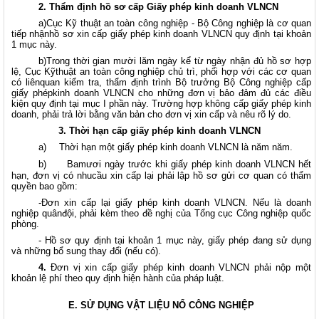
2.
Thẩm định hồ sơ cấp Giấy phép kinh doanh VLNCN
a)Cục Kỹ thuật an toàn công nghiệp - Bộ Công nghiệp là cơ quan
tiếp nhậnhồ sơ xin cấp giấy phép kinh doanh VLNCN quy định tại khoản
1 mục này.
b)Trong thời gian mười lăm ngày kể từ ngày nhận đủ hồ sơ hợp
lệ, Cục Kỹthuật an toàn công nghiệp chủ trì, phối hợp với các cơ quan
có liênquan kiểm tra, thẩm định trình Bộ trưởng Bộ Công nghiệp cấp
giấy phépkinh doanh VLNCN cho những đơn vị bảo đảm đủ các điều
kiện quy định
tại mục I phần này. Trường hợp không cấp giấy phép kinh
doanh, phải trả lời bằng văn bản cho đơn vị xin cấp và nêu rõ lý do.
3. Thời hạn cấp giấy phép kinh doanh VLNCN
a)
Thời hạn một giấy phép kinh doanh VLNCN là năm năm.
b)
Bamươi ngày trước khi giấy phép kinh doanh VLNCN hết
hạn, đơn vị có nhucầu xin cấp lại phải lập hồ sơ gửi cơ quan có thẩm
quyền bao gồm:
-Đơn xin cấp lại giấy phép kinh doanh VLNCN. Nếu là doanh
nghiệp quânđội, phải kèm theo đề nghị của Tổng cục Công nghiệp quốc
phòng.
- Hồ sơ quy định tại khoản 1 mục này, giấy phép đang sử dụng
và những bổ sung thay đổi (nếu có).
4.
Đơn vị xin cấp giấy phép kinh doanh VLNCN phải nộp một
khoản lệ phí theo quy định hiện hành của pháp luật.
E. SỬ DỤNG VẬT LIỆU NỔ CÔNG NGHIỆP