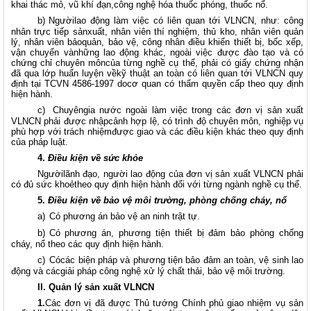
khai thác mỏ, vũ khí đạn,công nghệ hóa thuốc phóng, thuốc nổ.
b)
Ngườilao động làm việc có liên quan tới VLNCN, như: công
nhân trực tiếp sảnxuất, nhân viên thí nghiệm, thủ kho, nhân viên quản
lý, nhân viên bảoquản, bảo vệ, công nhân điều khiển thiết bị, bốc xếp,
vận chuyển vànhững lao động khác, ngoài việc được đào tạo và có
chứng chỉ chuyên môncủa từng nghề cụ thể, phải có giấy chứng nhận
đã qua lớp huấn luyện vềkỹ thuật an toàn có liên quan tới VLNCN quy
định tại TCVN 4586-1997 docơ quan có thẩm quyền cấp theo quy định
hiện hành.
c)
Chuyêngia nước ngoài làm việc trong các đơn vị sản xuất
VLNCN phải được nhậpcảnh hợp lệ, có trình độ chuyên môn, nghiệp vụ
phù hợp với trách nhiệmđược giao và các điều kiện khác theo quy định
của pháp luật.
4.
Điều kiện về sức khỏe
Ngườilãnh đạo, người lao động của đơn vị sản xuất VLNCN phải
có đủ sức khoẻtheo quy định hiện hành đối với từng ngành nghề cụ thể.
5.
Điều kiện về bảo vệ môi trường, phòng chống cháy, nổ
a)
Có phương án bảo vệ an ninh trật tự.
b)
Có phương án, phương tiện thiết bị đảm bảo phòng chống
cháy, nổ theo các quy định hiện hành.
c)
Cócác biện pháp và phương tiện bảo đảm an toàn, vệ sinh lao
động và cácgiải pháp công nghệ xử lý chất thải, bảo vệ môi trường.
II. Quản lý sản xuất VLNCN
1.
Các đơn vị đã được Thủ tướng Chính phủ giao nhiệm vụ sản