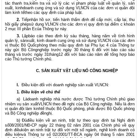
tác thanh tra,kiểm tra và xử lý các vi phạm pháp luật về quản lý, sản
xuất, kinhdoanh cung ứng và sử dụng VLNCN của các đơn vị quân đội
làm kinh tếtheo các quy định của pháp luật.
2.
Tiếpnhận hồ sơ, tiến hành thẩm định để cấp mới, cấp lại, thu
hồi giấy phépsử dụng VLNCN cho các đơn vị quy định tại điểm c khoản
2 mục III phần Ecủa Thông tư này.
3.
Lậpbáo cáo theo định kỳ sáu tháng, hàng năm về tình hình
quản lý, sảnxuất, kinh doanh cung ứng và sử dụng VLNCN của các đơn
vị thuộc Bộ Quốcphòng theo mẫu quy định tại Phụ lục 4 của Thông tư
này gửi Bộ Côngnghiệp trước ngày 30 tháng 6 đối với báo cáo sáu
tháng và trước ngày 31tháng12 đối với báo cáo năm để tổng hợp báo
cáo Thủ tướng Chính phủ.
C. SẢN XUẤT VẬT LIỆU NỔ CÔNG NGHIỆP
I.
Điều kiện đối với doanh nghiệp sản xuất VLNCN:
1
. Điều kiện về chủ thể
a)
Làdoanh nghiệp nhà nước được Thủ tướng Chính phủ giao
nhiệm vụ sản xuấtVLNCN theo đề nghị của Bộ Công nghiệp. Nếu là đơn
vị quân đội làm kinhtế thuộc Bộ Quốc phòng, phải được Bộ Quốc phòng
và Bộ Công nghiệp đềnghị.
b)
Đủđiều kiện về an ninh, trật tự theo quy định tại Nghị định
số08/2001/NĐ-CP ngày 22 tháng 02 năm 2001 của Chính phủ về quy
định điềukiện an ninh trật tự đối với một số ngành, nghề kinh doanh có
điều kiệnvà Thông tư số 02/2001/TT-BCA ngày 04 tháng 5 năm 2001