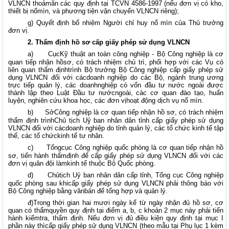
VLNCN thoảmãn các quy định tại TCVN 4586-1997 (nếu đơn vị có kho,
thiết bị nổmìn, và phương tiện vận chuyển VLNCN riêng);
g) Quyết định bổ nhiệm Người chỉ huy nổ mìn của Thủ trưởng
đơn vị.
2. Thẩm định hồ sơ cấp giấy phép sử dụng VLNCN
a)
CụcKỹ thuật an toàn công nghiệp - Bộ Công nghiệp là cơ
quan tiếp nhận hồsơ, có trách nhiệm chủ trì, phối hợp với các Vụ có
liên quan thẩm địnhtrình Bộ trưởng Bộ Công nghiệp cấp giấy phép sử
dụng VLNCN đối với cácdoanh nghiệp do các Bộ, ngành trung ương
trực tiếp quản lý, các doanhnghiệp có vốn đầu tư nước ngoài được
thành lập theo Luật Đầu tư nướcngoài, các cơ quan đào tạo, huấn
luyện, nghiên cứu khoa học, các đơn vịhoạt động dịch vụ nổ mìn.
b)
SởCông nghiệp là cơ quan tiếp nhận hồ sơ, có trách nhiệm
thẩm định trìnhChủ tịch Uỷ ban nhân dân tỉnh cấp giấy phép sử dụng
VLNCN đối với cácdoanh nghiệp do tỉnh quản lý, các tổ chức kinh tế tập
thể, các tổ chứckinh tế tư nhân.
c)
Tổngcục Công nghiệp quốc phòng là cơ quan tiếp nhận hồ
sơ, tiến hành thẩmđịnh để cấp giấy phép sử dụng VLNCN đối với các
đơn vị quân đội làmkinh tế thuộc Bộ Quốc phòng.
d)
Chủtịch Uỷ ban nhân dân cấp tỉnh, Tổng cục Công nghiệp
quốc phòng sau khicấp giấy phép sử dụng VLNCN phải thông báo với
Bộ Công nghiệp bằng vănbản để tổng hợp và quản lý.
đ)Trong thời gian hai mươi ngày kể từ ngày nhận đủ hồ sơ, cơ
quan có thẩmquyền quy định tại điểm a, b, c khoản 2 mục này phải tiến
hành kiểmtra, thẩm định. Nếu đơn vị đủ điều kiện quy định tại mục I
phần này thìcấp giấy phép sử dụng VLNCN (theo mẫu tại Phụ lục 1 kèm