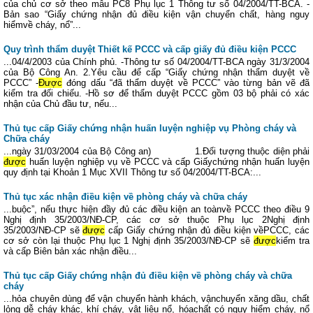
của chủ cơ sở theo mẫu PC8 Phụ lục 1 Thông tư số 04/2004/TT-BCA. -
Bản sao “Giấy chứng nhận đủ điều kiện vận chuyển chất, hàng nguy
hiểmvề cháy, nổ”...
Quy trình thẩm duyệt Thiết kế PCCC và cấp giấy đủ điều kiện PCCC
...04/4/2003 của Chính phủ. -Thông tư số 04/2004/TT-BCA ngày 31/3/2004
của Bộ Công An. 2.Yêu cầu để cấp “Giấy chứng nhận thẩm duyệt về
PCCC” -
Được
đóng dấu “đã thẩm duyệt về PCCC” vào từng bản vẽ đã
kiểm tra đối chiếu. -Hồ sơ để thẩm duyệt PCCC gồm 03 bộ phải có xác
nhận của Chủ đầu tư, nếu...
Thủ tục cấp Giấy chứng nhận huấn luyện nghiệp vụ Phòng cháy và
Chữa cháy
...ngày 31/03/2004 của Bộ Công an) 1.Đối tượng thuộc diện phải
được
huấn luyện nghiệp vụ về PCCC và cấp Giấychứng nhận huấn luyện
quy định tại Khoản 1 Mục XVII Thông tư số 04/2004/TT-BCA:...
Thủ tục xác nhận điều kiện về phòng cháy và chữa cháy
...buộc”, nếu thực hiện đầy đủ các điều kiện an toànvề PCCC theo điều 9
Nghị định 35/2003/NĐ-CP, các cơ sở thuộc Phụ lục 2Nghị định
35/2003/NĐ-CP sẽ
được
cấp Giấy chứng nhận đủ điều kiện vềPCCC, các
cơ sở còn lại thuộc Phụ lục 1 Nghị định 35/2003/NĐ-CP sẽ
được
kiểm tra
và cấp Biên bản xác nhận điều...
Thủ tục cấp Giấy chứng nhận đủ điều kiện về phòng cháy và chữa
cháy
...hỏa chuyên dùng để vận chuyển hành khách, vậnchuyển xăng dầu, chất
lỏng dễ cháy khác, khí cháy, vật liệu nổ, hóachất có nguy hiểm cháy, nổ