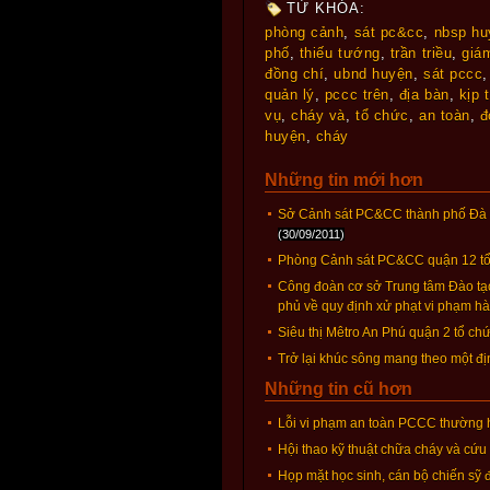
TỪ KHÓA:
phòng cảnh
,
sát pc&cc
,
nbsp hu
phố
,
thiếu tướng
,
trần triều
,
giá
đồng chí
,
ubnd huyện
,
sát pccc
quản lý
,
pccc trên
,
địa bàn
,
kịp 
vụ
,
cháy và
,
tổ chức
,
an toàn
,
đ
huyện
,
cháy
Những tin mới hơn
Sở Cảnh sát PC&CC thành phố Đà N
(30/09/2011)
Phòng Cảnh sát PC&CC quận 12 tổ c
Công đoàn cơ sở Trung tâm Đào tạo
phủ về quy định xử phạt vi phạm hà
Siêu thị Mêtro An Phú quận 2 tổ c
Trở lại khúc sông mang theo một đ
Những tin cũ hơn
Lỗi vi phạm an toàn PCCC thường h
Hội thao kỹ thuật chữa cháy và cứ
Họp mặt học sinh, cán bộ chiến sỹ