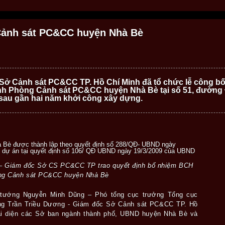
Cảnh sát PC&CC huyện Nhà Bè
 Sở Cảnh sát PC&CC TP. Hồ Chí Minh đã tổ chức lễ công bố
ành Phòng Cảnh sát PC&CC huyện Nhà Bè tại số 51, đường
 sau gần hai năm khởi công xây dựng.
Bè được thành lập theo quyết định số 288/QĐ- UBND ngày
nh dự án tại quyết định số 106/ QĐ UBND ngày 19/3/2009 của UBND
 – Giám đốc Sở CS PC&CC TP trao quyết định bổ nhiệm BCH
ng Cảnh sát PC&CC huyện Nhà Bè
 tướng Nguyễn Minh Dũng – Phó tổng cục trưởng Tổng cục
ng Trần Triều Dương - Giám đốc Sở Cảnh sát PC&CC TP. Hồ
ại diện các Sở ban ngành thành phố, UBND huyện Nhà Bè và