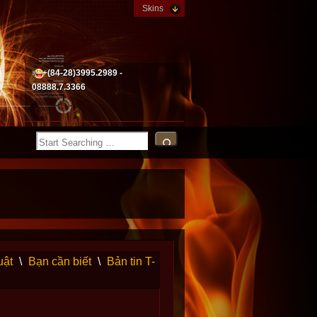
Skins
+(84-28)3995.2989 -
08888.7.3366
uật
\
Bạn cần biết
\
Bản tin T-