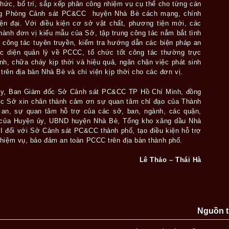
chức, bố trí, sắp xếp phân công nhiệm vụ cụ thể cho từng cán
ng
Phòng
Cảnh sát PC&CC huyện Nhà Bè cách mạng, chính
ện đại. Với điều kiện cơ sở vật chất, phương tiện mới, các
hành đơn vị kiểu mẫu của Sở, tập trung công tác nắm bắt tình
 công tác tuyên truyền, kiểm tra hướng dẫn các biện pháp an
c diện quản lý về PCCC, tổ chức tốt công tác thường trực
nh, chữa cháy kịp thời và hiệu quả, ngăn chặn việc phát sinh
 trên địa bàn Nhà Bè và chi viện kịp thời cho các đơn vị.
 ủy, Ban Giám đốc Sở Cảnh sát PC&CC TP Hồ Chí Minh, đồng
ốc Sở xin chân thành cảm ơn sự quan tâm chỉ đạo của Thành
an, sự quan tâm hỗ trợ của các sở, ban, ngành, các quận,
m của Huyện ủy, UBND huyện Nhà Bè, Tổng kho xăng dầu Nhà
I đối với Sở Cảnh sát PC&CC thành phố, tạo điều kiện hỗ trợ
nhiệm vụ, bảo đảm an toàn PCCC trên địa bàn thành phố.
Lê Thảo – Thái Hà
Nguồn t