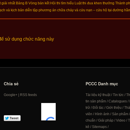
iải nhất Bảng B Vòng bán kết Hội thi tìm hiểu Luật thi đua khen thưởng Thành 
ạch và kịch bản diễn tập phương án chữa cháy và cứu nạn – cứu hộ tại đường h
để sử dụng chức năng này
Chia sẻ
PCCC Danh mục
Google+
|
RSS feeds
Tài liệu kỹ thuật
/
Tin tức
/
T
tin sản phẩm
/
Catalogues
/
trữ
/
Đối tác
/
Giới thiệu
/
Th
viên
/
Hình ảnh
/
Sản phẩm
chuẩn
/
Giải pháp
/
Video
/
T
kê
/
Sitemaps
/