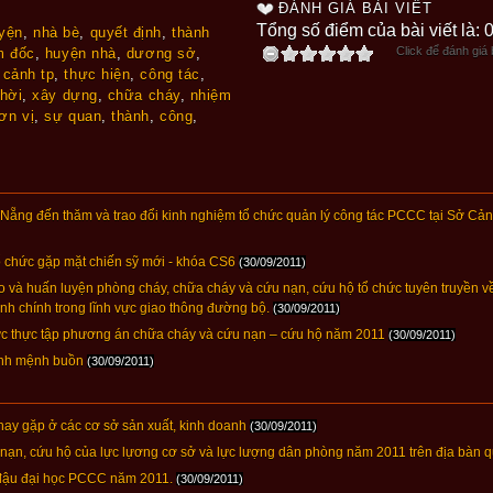
ĐÁNH GIÁ BÀI VIẾT
Tổng số điểm của bài viết là: 
yện
,
nhà bè
,
quyết định
,
thành
Click để đánh giá b
m đốc
,
huyện nhà
,
dương sở
,
,
cảnh tp
,
thực hiện
,
công tác
,
thời
,
xây dựng
,
chữa cháy
,
nhiệm
ơn vị
,
sự quan
,
thành
,
công
,
ẵng đến thăm và trao đổi kinh nghiệm tổ chức quản lý công tác PCCC tại Sở Cả
hức gặp mặt chiến sỹ mới - khóa CS6
(30/09/2011)
 và huấn luyện phòng cháy, chữa cháy và cứu nạn, cứu hộ tổ chức tuyên truyền 
nh chính trong lĩnh vực giao thông đường bộ.
(30/09/2011)
hức thực tập phương án chữa cháy và cứu nạn – cứu hộ năm 2011
(30/09/2011)
ịnh mệnh buồn
(30/09/2011)
ay gặp ở các cơ sở sản xuất, kinh doanh
(30/09/2011)
u nạn, cứu hộ của lực lựơng cơ sở và lực lượng dân phòng năm 2011 trên địa bàn 
 đậu đại học PCCC năm 2011.
(30/09/2011)