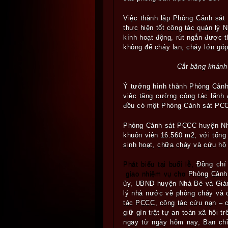
Việc thành lập Phòng
Cảnh sát
thực hiện tốt công tác quản lý
kính hoạt động, rút ngắn được t
không để cháy lan, cháy lớn góp
Cắt băng khán
Ý tưởng hình thành Phòng Cản
việc tăng cường công tác lãnh
đều có một Phòng Cảnh sát PC
Phòng Cảnh sát PCCC huyện Nh
khuôn viên 16.560 m2, với tổng
sinh hoạt, chữa cháy và cứu hộ
Phát biểu tại buổi lễ,
Đồng chí
giao nhiệm vụ cho
Phòng
Cảnh
ủy, UBND huyện Nhà Bè và Gi
lý nhà nước về phòng cháy và c
tác PCCC, công tác cứu nạn – c
giữ gìn trật tự an toàn xã hội 
ngay từ ngày hôm nay, Ban ch