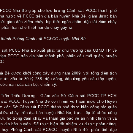
 PCCC Nhà Bè giúp cho lực lượng Cảnh sát PCCC thành phố
 Nhà nước về PCCC trên địa bàn huyện Nhà Bè, giảm được bán
hời gian đến điểm cháy, kịp thời ngăn chặn, dập tắt đám cháy
 phần hạn chế thiệt hại do cháy gây ra.
h thành Phòng Cảnh sát PC&CC huyện Nhà Bè
h sát PCCC Nhà Bè xuất phát từ chủ trương của UBND TP về
 đạo PCCC trên địa bàn thành phố, phấn đấu mỗi quận, huyện
CC.
à Bè được khởi công xây dựng năm 2009 với tổng diện tích
 mức đầu tư 30 tỷ 238 triệu đồng, đáp ứng yêu cầu tập luyện,
 cứu nạn của cán bộ, chiến sỹ.
 Trần Triều Dương - Giám đốc Sở Cảnh sát PCCC TP HCM
 sát PCCC huyện Nhà Bè có nhiệm vụ tham mưu cho Huyện
ám đốc Sở
Cảnh sát PCCC thành phố thực hiện công tác quản
hữa cháy trên địa bàn huyện Nhà Bè; trực tiếp tổ chức công
ứu hộ trong đám cháy và tham gia bảo vệ an ninh chính trị và
trên địa bàn huyện. Để thực hiện tốt nhiệm vụ được phân công,
ỉ huy Phòng Cảnh sát
PC&CC huyện Nhà Bè phải lãnh đạo