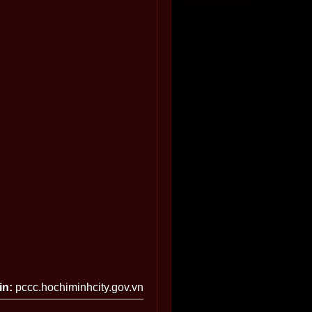
in:
pccc.hochiminhcity.gov.vn