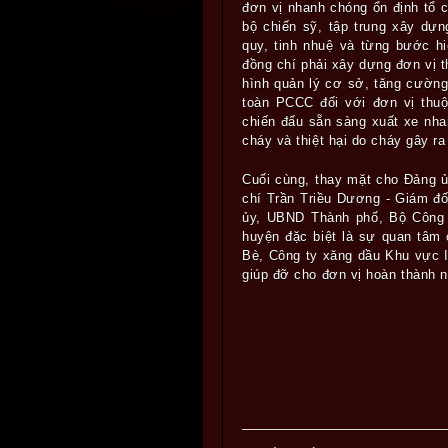
đơn vị nhanh chóng ổn định tổ 
bộ chiến sỹ, tập trung xây dự
quy, tinh nhuệ và từng bước hi
đồng chí phải xây dựng đơn vị t
hình quản lý cơ sở, tăng cường
toàn PCCC đối với đơn vị thuộ
chiến đấu sẵn sàng xuất xe nha
cháy và thiệt hại do cháy gây ra
Cuối cùng, thay mặt cho Đảng
chí Trần Triều Dương - Giám đ
ủy, UBND Thành phố, Bộ Công 
huyện đặc biệt là sự quan tâ
Bè, Công ty xăng dầu Khu vực I
giúp đỡ cho đơn vị hoàn thành 