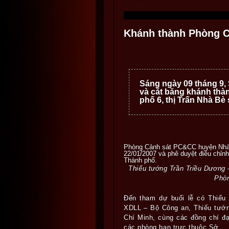
Khánh thành Phòng 
Sáng ngày 09 tháng 9,
và cắt băng khánh th
phố 6, thị Trấn Nhà Bè
Phòng Cảnh sát PC&CC huyện Nhà 
22/01/2007 và phê duyệt điều chỉ
Thành phố.
Thiếu tướng Trần Triều Dương
Phò
Đến tham dự buổi lễ có Thiếu
XDLL – Bộ Công an, Thiếu tướ
Chí Minh, cùng các đồng chí đ
các phòng ban trực thuộc Sở.