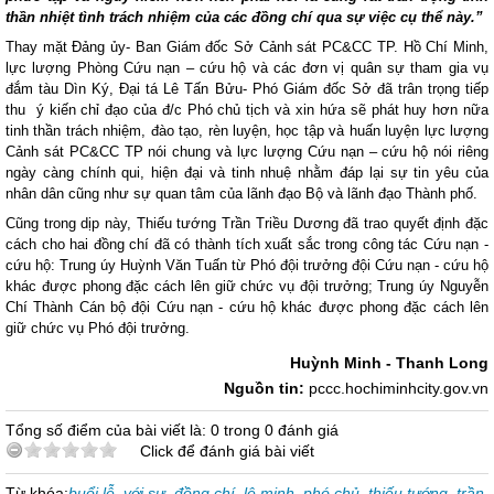
thần nhiệt tình trách nhiệm của các đồng chí qua sự việc cụ thể này.”
Thay mặt Đảng ủy- Ban Giám đốc Sở Cảnh sát PC&CC TP. Hồ Chí Minh,
lực lượng Phòng Cứu nạn – cứu hộ và các đơn vị quân sự tham gia vụ
đắm tàu Dìn Ký, Đại tá Lê Tấn Bửu- Phó Giám đốc Sở đã trân trọng tiếp
thu ý kiến chỉ đạo của đ/c Phó chủ tịch và xin hứa sẽ phát huy hơn nữa
tinh thần trách nhiệm, đào tạo, rèn luyện, học tập và huấn luyện lực lượng
Cảnh sát PC&CC TP nói chung và lực lượng Cứu nạn – cứu hộ nói riêng
ngày càng chính qui, hiện đại và tinh nhuệ nhằm đáp lại sự tin yêu của
nhân dân cũng như sự quan tâm của lãnh đạo Bộ và lãnh đạo Thành phố.
Cũng trong dịp này, Thiếu tướng Trần Triều Dương đã trao quyết định đặc
cách cho hai đồng chí đã có thành tích xuất sắc trong công tác Cứu nạn -
cứu hộ: Trung úy Huỳnh Văn Tuấn từ Phó đội trưởng đội Cứu nạn - cứu hộ
khác được phong đặc cách lên giữ chức vụ đội trưởng; Trung úy Nguyễn
Chí Thành Cán bộ đội Cứu nạn - cứu hộ khác được phong đặc cách lên
giữ chức vụ Phó đội trưởng.
Huỳnh Minh - Thanh Long
Nguồn tin:
pccc.hochiminhcity.gov.vn
Tổng số điểm của bài viết là: 0 trong 0 đánh giá
Click để đánh giá bài viết
Từ khóa:
buổi lễ
,
với sự
,
đồng chí
,
lê minh
,
phó chủ
,
thiếu tướng
,
trần