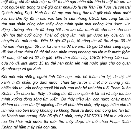
một đồng chí đã phát hiện ra 02 thi thể nạn nhân đầu tiên là một trẻ em và
một người lớn trong tư thế giữ chặt nhau(đó là chị Trần Thị Tươi và con trai
Quách Hồng Đạt). Hình ảnh 02 mẹ con trong thư thế giữ chặt nhau dưới
xác tàu Dìn Ký đã in sâu vào tâm trí của những CBCS làm công tác lặn
tìm nạn nhân cũng cảm thấy lòng mình quặn thắt không kìm được xúc
động. Dường như chị đã dùng hết sức lực của mình để che chở cho con
đến hơi thở cuối cùng. Phải cố gắng lắm mới gỡ được tay của chị và
chuyển lên mặt nước. Đến 13 giờ 42 phút, tổ công tác đã tìm được 09 thi
thể nạn nhân (gồm 05 nữ, 02 nam và 02 trẻ em). 15 giờ 10 phút cùng ngày
đã đưa được thêm 06 thi thể nạn nhân trong khoang tàu lên mặt nước (gồm
02 nam, 02 nữ và 02 bé gái). Đến thời điểm này, CBCS Phòng Cứu nạn-
cứu hộ đã đưa được 15 thi thể nạn nhân lên mặt nước giao cho cơ quan
địa phương và gia đình.
Đôi môi của những người lính Cứu nạn- cứu hộ thâm tím lại, da thịt tái
xanh vì đã nhiều giờ dưới nước, chân tay rã rời vì mệt mỏi nhưng ý chí
chiến đấu thì vẫn không nguôi khi biết còn một bé trai chín tuổi Phạm Xuân
Khánh vẫn chưa tìm thấy, tổ công tác đã như quên đi tất cả và tiếp tục lao
mình xuống dòng sông tìm kiếm. Do thủy triều lên, con nước chảy mạnh
đã làm cho con tàu lật nghiêng dần về phía bên phải, gây nguy hiểm cho tổ
lặn nếu vào bên trong khoang sẽ không thoát ra được nên công tác lặn tìm
bé Khánh tạm ngưng. Đến 05 giờ 03 phút, ngày 23/05/2011 khi trục vớt con
tàu lên khỏi mặt nước thì mới tìm thấy được thi thể cháu Phạm Xuân
Khánh tại hầm máy của con tàu.