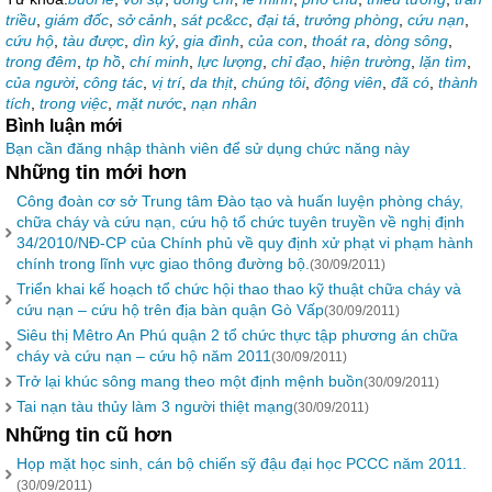
triều
,
giám đốc
,
sở cảnh
,
sát pc&cc
,
đại tá
,
trưởng phòng
,
cứu nạn
,
cứu hộ
,
tàu được
,
dìn ký
,
gia đình
,
của con
,
thoát ra
,
dòng sông
,
trong đêm
,
tp hồ
,
chí minh
,
lực lượng
,
chỉ đạo
,
hiện trường
,
lặn tìm
,
của người
,
công tác
,
vị trí
,
da thịt
,
chúng tôi
,
động viên
,
đã có
,
thành
tích
,
trong việc
,
mặt nước
,
nạn nhân
Bình luận mới
Bạn cần đăng nhập thành viên để sử dụng chức năng này
Những tin mới hơn
Công đoàn cơ sở Trung tâm Đào tạo và huấn luyện phòng cháy,
chữa cháy và cứu nạn, cứu hộ tổ chức tuyên truyền về nghị định
34/2010/NĐ-CP của Chính phủ về quy định xử phạt vi phạm hành
chính trong lĩnh vực giao thông đường bộ.
(30/09/2011)
Triển khai kế hoạch tổ chức hội thao thao kỹ thuật chữa cháy và
cứu nạn – cứu hộ trên địa bàn quận Gò Vấp
(30/09/2011)
Siêu thị Mêtro An Phú quận 2 tổ chức thực tập phương án chữa
cháy và cứu nạn – cứu hộ năm 2011
(30/09/2011)
Trở lại khúc sông mang theo một định mệnh buồn
(30/09/2011)
Tai nạn tàu thủy làm 3 người thiệt mạng
(30/09/2011)
Những tin cũ hơn
Họp mặt học sinh, cán bộ chiến sỹ đậu đại học PCCC năm 2011.
(30/09/2011)