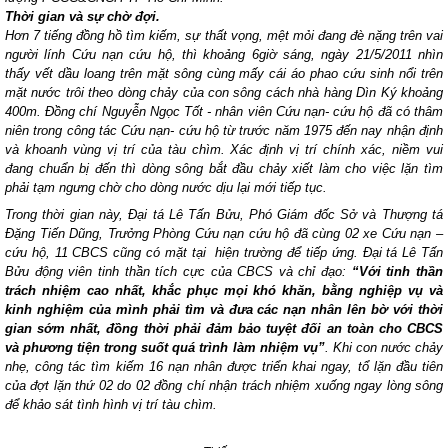
Thời gian và sự chờ đợi.
Hơn 7 tiếng đồng hồ tìm kiếm, sự thất vọng, mệt mỏi đang đè nặng trên vai
người lính Cứu nạn cứu hộ, thì khoảng 6giờ sáng, ngày 21/5/2011 nhìn
thấy vết dầu loang trên mặt sông cùng mấy cái áo phao cứu sinh nổi trên
mặt nước trôi theo dòng chảy của con sông cách nhà hàng Dìn Ký khoảng
400m. Đồng chí Nguyễn Ngọc Tốt - nhân viên Cứu nạn- cứu hộ đã có thâm
niên trong công tác Cứu nạn- cứu hộ từ trước năm 1975 đến nay nhận định
và khoanh vùng vị trí của tàu chìm. Xác định vị trí chính xác, niềm vui
đang chuẩn bị đến thì dòng sông bắt đầu chảy xiết làm cho việc lặn tìm
phải tạm ngưng chờ cho dòng nước dịu lại mới tiếp tục.
Trong thời gian này, Đại tá Lê Tấn Bửu, Phó Giám đốc Sở và Thượng tá
Đặng Tiến Dũng, Trưởng Phòng Cứu nạn cứu hộ đã cùng 02 xe Cứu nạn –
cứu hộ, 11 CBCS cũng có mặt tại hiện trường để tiếp ứng. Đại tá Lê Tấn
Bửu động viên tinh thần tích cực của CBCS và chỉ đạo:
“Với tinh thần
trách nhiệm cao nhất, khắc phục mọi khó khăn, bằng nghiệp vụ và
kinh nghiệm của mình phải tìm và đưa các nạn nhân lên bờ với thời
gian sớm nhất, đồng thời phải đảm bảo tuyệt đối an toàn cho CBCS
và phương tiện trong suốt quá trình làm nhiệm vụ”
. Khi con nước chảy
nhẹ, công tác tìm kiếm 16 nạn nhân được triển khai ngay, tổ lặn đầu tiên
của đợt lặn thứ 02 do 02 đồng chí nhận trách nhiệm xuống ngay lòng sông
để khảo sát tình hình vị trí tàu chìm.