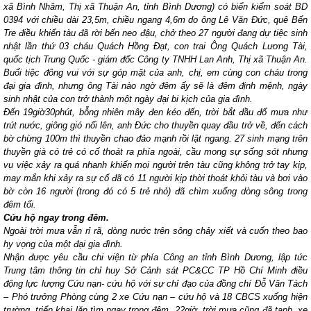
xã Bình Nhâm, Thị xã Thuận An, tỉnh Bình Dương) có biển kiểm soát BD
0394 với chiều dài 23,5m, chiều ngang 4,6m do ông Lê Văn Đức, quê Bến
Tre điều khiển tàu đã rời bến neo đậu, chở theo 27 người đang dự tiệc sinh
nhật lần thứ 03 cháu Quách Hồng Đạt, con trai Ông Quách Lương Tài,
quốc tịch Trung Quốc - giám đốc Công ty TNHH Lan Anh, Thị xã Thuận An.
Buổi tiệc đông vui với sự góp mặt của anh, chị, em cùng con cháu trong
đại gia đình, nhưng ông Tài nào ngờ đêm ấy sẽ là đêm định mệnh, ngày
sinh nhật của con trở thành một ngày đại bi kịch của gia đình.
Đến 19giờ30phút, bỗng nhiên mây đen kéo đến, trời bắt đầu đổ mưa như
trút nước, giông gió nổi lên, anh Đức cho thuyền quay đầu trở về, đến cách
bờ chừng 100m thì thuyền chao đảo mạnh rồi lật ngang. 27 sinh mạng trên
thuyền già có trẻ có cố thoát ra phía ngoài, cầu mong sự sống sót nhưng
vụ việc xảy ra quá nhanh khiến mọi người trên tàu cũng không trở tay kịp,
may mắn khi xảy ra sự cố đã có 11 người kịp thời thoát khỏi tàu và bơi vào
bờ còn 16 người (trong đó có 5 trẻ nhỏ) đã chìm xuống dòng sông trong
đêm tối.
Cứu hộ ngay trong đêm.
Ngoài trời mưa vẫn rỉ rã, dòng nước trên sông chảy xiết và cuốn theo bao
hy vọng của một đại gia đình.
Nhận được yêu cầu chi viện từ phía Công an tỉnh Bình Dương, lập tức
Trung tâm thông tin chỉ huy Sở Cảnh sát PC&CC TP Hồ Chí Minh điều
động lực lượng Cứu nạn- cứu hộ với sự chỉ đạo của đồng chí Đỗ Văn Tách
– Phó trưởng Phòng cùng 2 xe Cứu nạn – cứu hộ và 18 CBCS xuống hiện
trường, triển khai lặn tìm ngay trong đêm. 22giờ, trời mưa cũng đã tạnh, xe