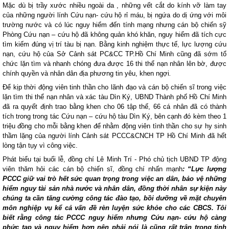
Mặc dù bị trầy xước nhiều ngoài da , những vết cắt do kính vỡ làm tay
của những người lính Cứu nạn- cứu hộ rỉ máu, bị ngứa do dị ứng với môi
trường nước và có lúc nguy hiểm đến tính mạng nhưng cán bộ chiến sỹ
Phòng Cứu nạn – cứu hộ đã không quản khó khăn, nguy hiểm đã tích cực
tìm kiếm đúng vị trí tàu bị nạn. Bằng kinh nghiệm thực tế, lực lượng cứu
nạn, cứu hộ của Sở Cảnh sát PC&CC TP.Hồ Chí Minh cũng đã sớm tổ
chức lặn tìm và nhanh chóng đưa được 16 thi thể nạn nhân lên bờ, được
chính quyền và nhân dân địa phương tin yêu, khen ngợi
.
Để kịp thời động viên tinh thần cho lãnh đạo và cán bộ chiến sĩ trong việc
lặn tìm thi thể nạn nhân và xác tàu Dìn Ký, UBND Thành phố Hồ Chí Minh
đã ra quyết định trao bằng khen cho 06 tập thể, 66 cá nhân đã có thành
tích trong trong tác Cứu nạn – cứu hộ tàu Dìn Ký, bên cạnh đó kèm theo 1
triệu đồng cho mỗi bằng khen để nhằm động viên tình thần cho sự hy sinh
thầm lặng của người lính Cảnh sát PCCC&CNCH TP Hồ Chí Minh đã hết
lòng tận tụy vì công việc.
Phát biểu tại buổi lễ, đồng chí Lê Minh Trí - Phó chủ tịch UBND TP động
viên thăm hỏi các cán bộ chiến sĩ, đồng chí nhấn mạnh
: “Lực lượng
PCCC giữ vai trò hết sức quan trọng trong việc an dân, bảo vệ những
hiểm nguy tài sản nhà nước và nhân dân, đồng thời nhân sự kiện này
chúng ta cần tăng cường công tác đào tạo, bồi dưỡng về mặt chuyên
môn nghiệp vụ kể cả vấn đề rèn luyện sức khỏe cho các CBCS. Tôi
biết rằng công tác PCCC nguy hiểm nhưng Cứu nạn- cứu hộ càng
phức tạp và nguy hiểm hơn nên phải nói là cũng rất trân trọng tinh