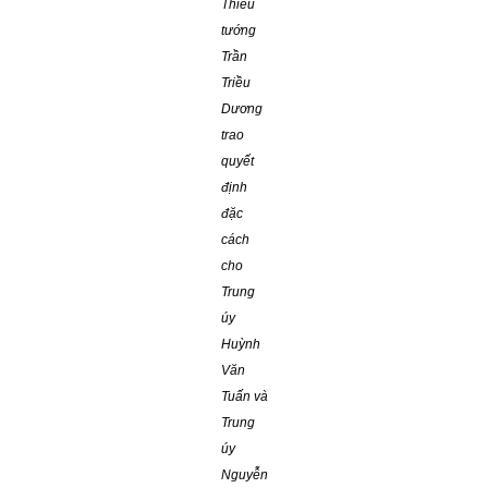
Thiếu
tướng
Trần
Triều
Dương
trao
quyết
định
đặc
cách
cho
Trung
úy
Huỳnh
Văn
Tuấn và
Trung
úy
Nguyễn