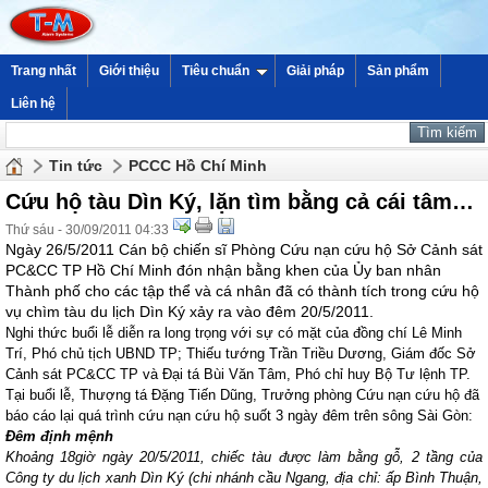
Trang nhất
Giới thiệu
Tiêu chuẩn
Giải pháp
Sản phẩm
Liên hệ
Tin tức
PCCC Hồ Chí Minh
Cứu hộ tàu Dìn Ký, lặn tìm bằng cả cái tâm…
Thứ sáu - 30/09/2011 04:33
Ngày 26/5/2011 Cán bộ chiến sĩ Phòng Cứu nạn cứu hộ Sở Cảnh sát
PC&CC TP Hồ Chí Minh đón nhận bằng khen của Ủy ban nhân
Thành phố cho các tập thể và cá nhân đã có thành tích trong cứu hộ
vụ chìm tàu du lịch Dìn Ký xảy ra vào đêm 20/5/2011.
Nghi thức buổi lễ diễn ra long trọng với sự có mặt của đồng chí Lê Minh
Trí, Phó chủ tịch UBND TP; Thiếu tướng Trần Triều Dương, Giám đốc Sở
Cảnh sát PC&CC TP và Đại tá Bùi Văn Tâm, Phó chỉ huy Bộ Tư lệnh TP.
Tại buổi lễ, Thượng tá Đặng Tiến Dũng, Trưởng phòng Cứu nạn cứu hộ đã
báo cáo lại quá trình cứu nạn cứu hộ suốt 3 ngày đêm trên sông Sài Gòn:
Đêm định mệnh
Khoảng 18giờ ngày 20/5/2011, chiếc tàu được làm bằng gỗ, 2 tầng của
Công ty du lịch xanh Dìn Ký (chi nhánh cầu Ngang, địa chỉ: ấp Bình Thuận,