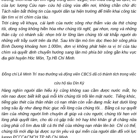
của lực lượng Cứu nạn- cứu hộ cũng vừa đến nơi, không chần chừ đ/c
Tách nắm bắt thông tin của người dân tại hiện trường để triển khai công tác
lặn tìm vị trí chìm của tàu.
Trời càng về khuya, cái lạnh của nước sông như thắm vào da thịt chúng
tôi, dòng sông không hiền hòa như chúng tôi nghĩ, gai nhọn, rong và những
thân cây có nhánh sắc nhọn trôi lơ lững làm chúng tôi rát khắp người do
những vết trầy sướt trên da thịt. Sau khi lặn mò tìm dọc theo bờ sông phía
Bình Dương khoảng hơn 1.000m, đơn vị không phát hiện ra vị trí của tàu
chìm và quyết định chuyển hướng sang lặn mò phía bờ sông gần khu vực
địa giới huyện Hóc Môn, Tp.Hồ Chí Minh.
Đồng chí Lê Minh Trí trao thưởng và động viên CBCS đã có thành tích trong việc
cứu hộ tàu Dìn Ký
Hàng nghìn người dân hiếu kỳ cũng không sao cầm được nước mắt, họ
nôn nao được biết kết quả mỗi khi chúng tôi trồi lên mặt nước. Tiếng khóc,
tiếng gào thét của thân nhân có nạn nhân còn vẫn đang mắc kẹt dưới lòng
sông sâu ấy như đang thúc giục nỗi lòng của chúng tôi... Bằng cả sự quyết
tâm của những người lính chuyên đi giúp và cứu người, chúng tôi hẹn với
lòng phải quyết tâm, cho dù có gặp trắc trở hay khó khăn gì đi chăng nữa
cũng phải cố tìm đưa tất cả thi thể của những nạn nhân lên bờ. Chỉ có thế,
chúng tôi mới đáp lại được sự tin yêu và quí mến của người dân đối với lực
lượng PCCC&CNCH TP Hồ Chí Minh.