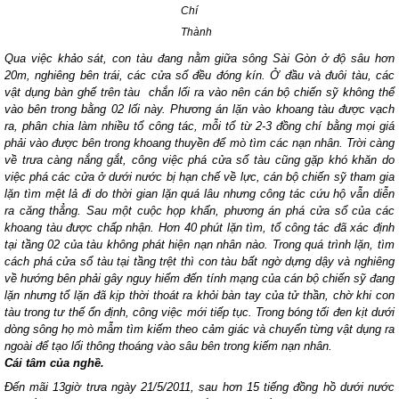
Chí
Thành
Qua việc khảo sát, con tàu đang nằm giữa sông Sài Gòn ở độ sâu hơn
20m, nghiêng bên trái, các cửa sổ đều đóng kín. Ở đầu và đuôi tàu, các
vật dụng bàn ghế trên tàu chắn lối ra vào nên cán bộ chiến sỹ không thể
vào bên trong bằng 02 lối này. Phương án lặn vào khoang tàu được vạch
ra, phân chia làm nhiều tổ công tác, mỗi tổ từ 2-3 đồng chí bằng mọi giá
phải vào được bên trong khoang thuyền để mò tìm các nạn nhân. Trời càng
về trưa càng nắng gắt, công việc phá cửa sổ tàu cũng gặp khó khăn do
việc phá các cửa ở dưới nước bị hạn chế về lực, cán bộ chiến sỹ tham gia
lặn tìm mệt lả đi do thời gian lặn quá lâu nhưng công tác cứu hộ vẫn diễn
ra căng thẳng. Sau một cuộc họp khẩn, phương án phá cửa sổ của các
khoang tàu được chấp nhận. Hơn 40 phút lặn tìm, tổ công tác đã xác định
tại tầng 02 của tàu không phát hiện nạn nhân nào. Trong quá trình lặn, tìm
cách phá cửa sổ tàu tại tầng trệt thì con tàu bất ngờ dựng dậy và nghiêng
về hướng bên phải gây nguy hiểm đến tính mạng của cán bộ chiến sỹ đang
lặn nhưng tổ lặn đã kịp thời thoát ra khỏi bàn tay của tử thần, chờ khi con
tàu trong tư thế ổn định, công việc mới tiếp tục. Trong bóng tối đen kịt dưới
dòng sông họ mò mẫm tìm kiếm theo cảm giác và chuyển từng vật dụng ra
ngoài để tạo lối thông thoáng vào sâu bên trong kiếm nạn nhân.
Cái tâm của nghề.
Đến mãi 13giờ trưa ngày 21/5/2011, sau hơn 15 tiếng đồng hồ dưới nước