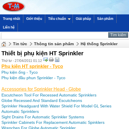
Trang nhất
Giới thiệu
Tiêu chuẩn
Giải pháp
Sản phẩm
Liên hệ
Tin tức
Thông tin sản phẩm
Hệ thống Sprinkler
Thiết bị phụ kiện HT Sprinkler
Thứ tư - 27/04/2011 01:12
Phụ kiện HT sprinkler - Tyco
Phụ kiện ống - Tyco
Phụ kiện đầu phun Sprinkler - Tyco
Accessories for Sprinkler Head - Globe
Escutcheon Tool For Recessed Automatic Sprinklers
Globe Recessed And Standard Escutcheons
Sprinkler Headguard With Water Shield For Model GL Series
Automatic Sprinklers
Sight Drains For Automatic Sprinkler Systems
Sprinkler Cabinets For Replacement Automatic Spinklers
Wrenches For Globe Automatic Sprinkler