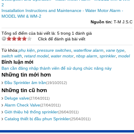
2
Insatallation Instructions and Maintenance - Water Motor Alarm -
MODEL WM & WM-2
Nguồn tin:
T-M J.S.C
Tổng số điểm của bài viết là: 5 trong 1 đánh giá
Click để đánh giá bài viết
Từ khóa:
phụ kiện
,
pressure switches
,
waterflow alarm
,
vane type
,
switch with
,
retard model
,
water motor
,
nbsp alarm
,
sprinkler
,
model
Bình luận mới
Bạn cần đăng nhập thành viên để sử dụng chức năng này
Những tin mới hơn
Đầu Sprinkler âm trần
(19/10/2012)
Những tin cũ hơn
Deluge valve
(27/04/2011)
Alarm Check Valve
(27/04/2011)
Giới thiệu hệ thống sprinkler
(26/04/2011)
Catalog thiết bị đầu phun Sprinkler
(25/04/2011)