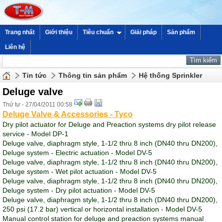
Trang nhất
Giới thiệu
Tiêu chuẩn
Giải pháp
Sản phẩm
Liên hệ
Tin tức
Thông tin sản phẩm
Hệ thống Sprinkler
Deluge valve
Thứ tư - 27/04/2011 00:58
Deluge Valve & Accessories - Tyco
Dry pilot actuator for Deluge and Preaction systems dry pilot release
service - Model DP-1
Deluge valve, diaphragm style, 1-1/2 thru 8 inch (DN40 thru DN200),
Deluge system - Electric actuation - Model DV-5
Deluge valve, diaphragm style, 1-1/2 thru 8 inch (DN40 thru DN200),
Deluge system - Wet pilot actuation - Model DV-5
Deluge valve, diaphragm style, 1-1/2 thru 8 inch (DN40 thru DN200),
Deluge system - Dry pilot actuation - Model DV-5
Deluge valve, diaphragm style, 1-1/2 thru 8 inch (DN40 thru DN200),
250 psi (17.2 bar) vertical or horizontal installation - Model DV-5
Manual control station for deluge and preaction systems manual