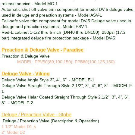
release service - Model MC-1
Automatic shut-off valve trim component for model DV-5 deluge valve
used in deluge and preaction systems - Model ASV-1
Fail-safe valve trim component for model DV-5 Deluge valve used in
deluge and preaction systems - Model FSV-1
Red-E cabinet 1-1/2 thru 6 inch (DN40 thru DN150), 250psi (17.2
bar) integrated deluge fire protection package - Model DV-5
Preaction & Deluge Valve - Paradise
Preaction & Deluge Valve
MODEL: FPV50(80,100,150); FPB80(100,125,150)
Deluge Valve - Viking
Deluge Valve Angle Style 3", 4", 6" - MODEL E-1
Deluge Valve Straight Through Style 2.1/2", 3", 4", 6", 8" - MODEL F-
1
Deluge Valve Halar Coated Straight Through Style 2.1/2", 3", 4", 6",
8" - MODEL F-2
Deluge / Preaction Valve - Globe
Deluge / Preaction Valve (Description & Operation)
1
1
/
2
" Model D1.5
2" Model D2