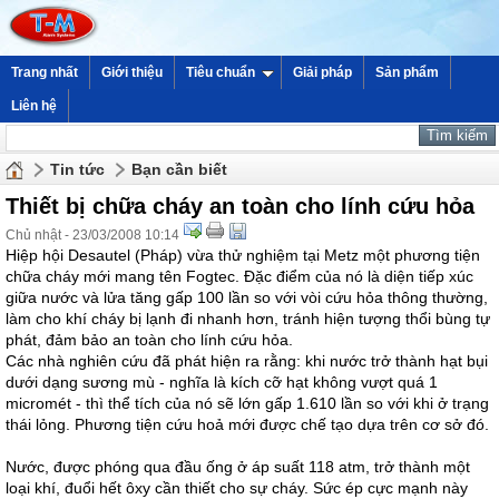
Trang nhất
Giới thiệu
Tiêu chuẩn
Giải pháp
Sản phẩm
Liên hệ
Tin tức
Bạn cần biết
Thiết bị chữa cháy an toàn cho lính cứu hỏa
Chủ nhật - 23/03/2008 10:14
Hiệp hội Desautel (Pháp) vừa thử nghiệm tại Metz một phương tiện
chữa cháy mới mang tên Fogtec. Đặc điểm của nó là diện tiếp xúc
giữa nước và lửa tăng gấp 100 lần so với vòi cứu hỏa thông thường,
làm cho khí cháy bị lạnh đi nhanh hơn, tránh hiện tượng thổi bùng tự
phát, đảm bảo an toàn cho lính cứu hỏa.
Các nhà nghiên cứu đã phát hiện ra rằng: khi nước trở thành hạt bụi
dưới dạng sương mù - nghĩa là kích cỡ hạt không vượt quá 1
micromét - thì thể tích của nó sẽ lớn gấp 1.610 lần so với khi ở trạng
thái lỏng. Phương tiện cứu hoả mới được chế tạo dựa trên cơ sở đó.
Nước, được phóng qua đầu ống ở áp suất 118 atm, trở thành một
loại khí, đuổi hết ôxy cần thiết cho sự cháy. Sức ép cực mạnh này