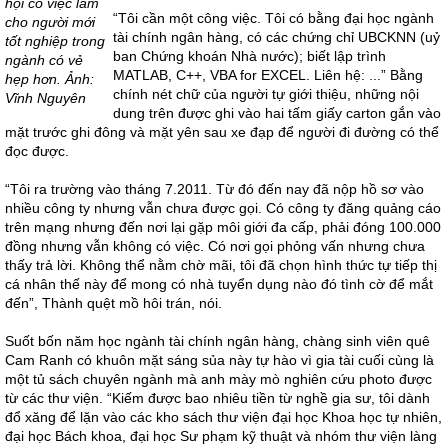
hội có việc làm
“Tôi cần một công việc. Tôi có bằng đại học ngành
cho người mới
tài chính ngân hàng, có các chứng chỉ UBCKNN (uỷ
tốt nghiệp trong
ban Chứng khoán Nhà nước); biết lập trình
ngành có vẻ
MATLAB, C++, VBA for EXCEL. Liên hệ: ...” Bằng
hẹp hơn. Ảnh:
chính nét chữ của người tự giới thiệu, những nội
Vĩnh Nguyên
dung trên được ghi vào hai tấm giấy carton gắn vào
mặt trước ghi đông và mặt yên sau xe đạp để người đi đường có thể
đọc được.
“Tôi ra trường vào tháng 7.2011. Từ đó đến nay đã nộp hồ sơ vào
nhiều công ty nhưng vẫn chưa được gọi. Có công ty đăng quảng cáo
trên mạng nhưng đến nơi lại gặp môi giới đa cấp, phải đóng 100.000
đồng nhưng vẫn không có việc. Có nơi gọi phỏng vấn nhưng chưa
thấy trả lời. Không thể nằm chờ mãi, tôi đã chọn hình thức tự tiếp thị
cá nhân thế này để mong có nhà tuyển dụng nào đó tình cờ để mắt
đến”, Thành quệt mồ hôi trán, nói.
Suốt bốn năm học ngành tài chính ngân hàng, chàng sinh viên quê
Cam Ranh có khuôn mặt sáng sủa này tự hào vì gia tài cuối cùng là
một tủ sách chuyên ngành mà anh mày mò nghiên cứu photo được
từ các thư viện. “Kiếm được bao nhiêu tiền từ nghề gia sư, tôi dành
đổ xăng để lặn vào các kho sách thư viện đại học Khoa học tự nhiên,
đại học Bách khoa, đại học Sư phạm kỹ thuật và nhóm thư viện làng