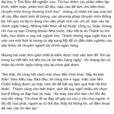
đại học ở Thủ Đức để nghiên cứu. Tôi học thêm các phần mềm lập
trình, kiểm toán, phân tích dữ liệu, báo cáo để làm chủ kiến thức
chuyên môn trong chương trình học”, chàng cử nhân trẻ say sưa nói
về các đầu sách kinh tế lượng, các phương pháp chuyên môn thống
kê, hồi quy và đa trị dùng cho việc phân tích các chỉ số, báo cáo tài
chính ngân hàng. Những kiến thức về kỹ thuật, công cụ, hoặc chứng
chỉ của uỷ ban Chứng khoán Nhà nước, hầu hết là do Thành tự tìm
hiểu, học thêm vì say mê ngành học. Thành không ngại ngần bày tỏ
ước mơ một thời là mong có dịp sang Mỹ để có điều kiện nghiên cứu
sâu thêm về chuyên ngành tài chính ngân hàng.
Nhưng bài toán đơn giản nhất là kiếm được một việc làm để “tồn tại
trong lúc hết tiền trả tiền trọ và chi tiêu hàng ngày”, thì chàng tân cử
nhân tài chính ngân hàng này lại chưa giải được.
“Nói thật, tôi cũng hết cách mới chọn đến hình thức “tiếp thị bản
thân” theo kiểu này. Ban đầu, tôi cũng hơi e ngại, mặc cảm lắm.
Chiến thắng được sự mặc cảm đó để bắt tay làm quả thật rất khó
khăn”. Thành cũng cho biết thêm, anh đã suy nghĩ nhiều khi chọn
lựa đi bằng xe đạp hay xe máy: “Xe máy vừa khó làm chủ tốc độ,
vừa tốn xăng. Tôi chọn đi xe đạp sẽ gây sự chú ý cho mọi người, vì
tốc độ vừa phải, người ta có thể đọc thấy kỹ thông tin, số điện thoại
để nếu cần thì liên lạc”.