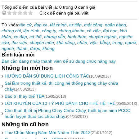
Tổng số điểm của bài viết là: 0 trong 0 đánh giá
Click để đánh giá bài viết
Từ khóa:
tân cử
,
đạp xe
,
tài chính
,
tự tiếp
,
một công
,
ngân hàng
,
chứng chỉ
,
lập trình
,
công ty
,
chứng khoán
,
có việc
,
đại học
,
khó
khăn
,
xe đạp
,
có thể
,
nhưng vẫn
,
hình thức
,
chuyên ngành
,
nghiên
cứu
,
thư viện
,
chuyên môn
,
khả năng
,
nhân
,
việc
,
bằng
,
trong
,
người
,
ngành
,
thành
,
được
,
không
Bình luận mới
Bạn cần đăng nhập thành viên để sử dụng chức năng này
Những tin mới hơn
HƯỚNG DẨN SỬ DỤNG LỊCH CÔNG TÁC
(10/09/2013)
Sai lầm trong thiết kế, thi công hệ thống phòng cháy chữa
cháy
(14/08/2013)
Bảo trì thay thế TBA
(15/05/2013)
LỜI KHUYÊN CỦA 10 TỶ PHÚ DÀNH CHO THẾ HỆ TRẺ
(05/05/2013)
Cho thuê thiết bị Phòng Cháy Chữa Cháy, thiết bị an ninh PCCC,
huấn luyện thao tác chữa cháy.
(04/05/2013)
Những tin cũ hơn
Thư Chúc Mừng Năm Mới Nhâm Thìn 2012
(21/01/2012)