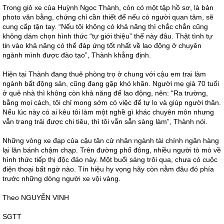
Trong giỏ xe của Huỳnh Ngọc Thành, còn có một tập hồ sơ, là bản
photo văn bằng, chứng chỉ cần thiết để nếu có người quan tâm, sẽ
cung cấp tận tay. “Nếu tôi không có khả năng thì chắc chắn cũng
không dám chọn hình thức “tự giới thiệu” thế này đâu. Thật tình tự
tin vào khả năng có thể đáp ứng tốt nhất về lao động ở chuyên
ngành mình được đào tạo”, Thành khẳng định.
Hiện tại Thành đang thuê phòng trọ ở chung với cậu em trai làm
ngành bất động sản, cũng đang gặp khó khăn. Người mẹ già 70 tuổi
ở quê nhà thì không còn khả năng để lao động, nên: “Ra trường,
bằng mọi cách, tôi chỉ mong sớm có việc để tự lo và giúp người thân.
Nếu lúc này có ai kêu tôi làm một nghề gì khác chuyên môn nhưng
vẫn trang trải được chi tiêu, thì tôi vẫn sẵn sàng làm”, Thành nói.
Những vòng xe đạp của cậu tân cử nhân ngành tài chính ngân hàng
lại lăn bánh chậm chạp. Trên đường phố đông, nhiều người tò mò về
hình thức tiếp thị độc đáo này. Một buổi sáng trôi qua, chưa có cuộc
điện thoại bất ngờ nào. Tín hiệu hy vọng hãy còn nằm đâu đó phía
trước những dòng người xe vội vàng.
Theo NGUYỄN VINH
SGTT