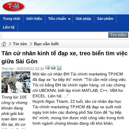
Trang nhất
Giới thiệu
Tiêu chuẩn
Giải pháp
Sản phẩm
Liên hệ
Tin tức
Bạn cần biết
Tân cử nhân kinh tế đạp xe, treo biển tìm việc
giữa Sài Gòn
Thứ hai - 20/02/2012 03:30
Một tân cử nhân ĐH Tài chính marketing TP.HCM
đã đạp xe “tự tiếp thị” mình: "Tôi cần một công việc.
Tôi có bằng ĐH tài chính ngân hàng, có các chứng
chỉ UBCKNN; biết lập trình MATLAB, C++, VBA for
EXCEL. Liên hệ: ...”
Trong lúc 105
Huỳnh Ngọc Thành, 22 tuổi, tân cử nhân đại học
công ty chứng
Tài chính marketing TP.HCM đã đạp xe suốt một
khoán đang
ngày trời trên các đường phố Sài Gòn để “tự tiếp
phải giải bài
thị” mình, mong tìm được một công việc trong tình
toán làm sao
hình ngành chứng khoán đang rất khó khăn.
tồn tại, thì cơ