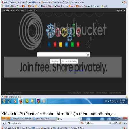
Khi click hết tất cả các ô màu thì xuất hiện thêm một nốt nhạc...