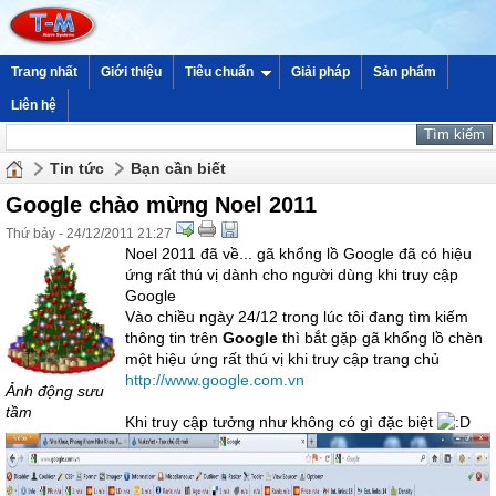
Trang nhất
Giới thiệu
Tiêu chuẩn
Giải pháp
Sản phẩm
Liên hệ
Tin tức
Bạn cần biết
Google chào mừng Noel 2011
Thứ bảy - 24/12/2011 21:27
Noel 2011 đã về... gã khổng lồ Google đã có hiệu
ứng rất thú vị dành cho người dùng khi truy cập
Google
Vào chiều ngày 24/12 trong lúc tôi đang tìm kiếm
thông tin trên
Google
thì bắt gặp gã khổng lồ chèn
một hiệu ứng rất thú vị khi truy cập trang chủ
http://www.google.com.vn
Ảnh động sưu
tầm
Khi truy cập tưởng như không có gì đặc biệt