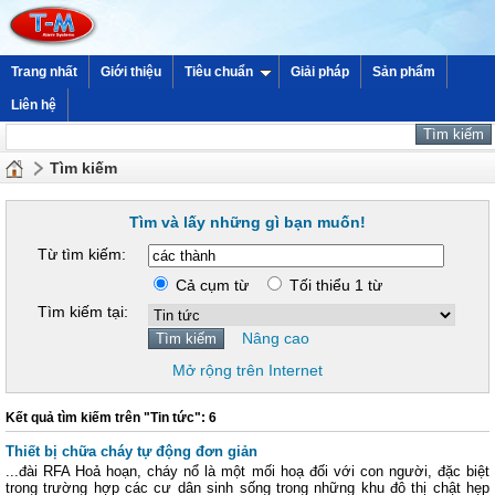
Trang nhất
Giới thiệu
Tiêu chuẩn
Giải pháp
Sản phẩm
Liên hệ
Tìm kiếm
Tìm và lấy những gì bạn muốn!
Từ tìm kiếm:
Cả cụm từ
Tối thiểu 1 từ
Tìm kiếm tại:
Nâng cao
Mở rộng trên Internet
Kết quả tìm kiếm trên "Tin tức": 6
Thiết bị chữa cháy tự động đơn giản
...đài RFA Hoả hoạn, cháy nổ là một mối hoạ đối với con người, đặc biệt
trong trường hợp các cư dân sinh sống trong những khu đô thị chật hẹp