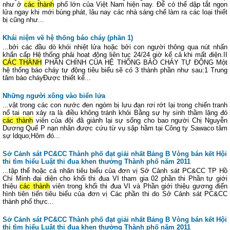
như ở
các thành
phố lớn của Việt Nam hiện nay. Để có thể dập tắt ngọn
lửa ngay khi mới bùng phát, lâu nay các nhà sáng chế làm ra các loại thiết
bị cũng như...
Khái niệm về hệ thống báo cháy (phần 1)
...bởi các đầu dò khói nhiệt lửa hoặc bởi con người thông qua nút nhấn
khẩn cấp Hệ thống phải hoạt động liên tục 24/24 giờ kể cả khi mất điện.II
CÁC THÀNH
PHẦN CHÍNH CỦA HỆ THỐNG BÁO CHÁY TỰ ĐỘNG Một
hệ thống báo cháy tự động tiêu biểu sẽ có 3 thành phần như sau:1 Trung
tâm báo cháyĐược thiết kế...
Những người xông vào biển lửa
...vật trong các con nước đen ngòm bị lựu đạn rơi rớt lại trong chiến tranh
nổ tai nạn xảy ra là điều không tránh khỏi Bằng sự hy sinh thầm lặng đó
các thành
viên của đội đã giành lại sự sống cho bao người Chị Nguyễn
Dương Quế P nạn nhân được cứu từ vụ sập hầm tại Công ty Sawaco tâm
sự ldquo;Hôm đó...
Sở Cảnh sát PC&CC Thành phố đạt giải nhất Bảng B Vòng bán kết Hội
thi tìm hiểu Luật thi đua khen thưởng Thành phố năm 2011
...tập thể hoặc cá nhân tiêu biểu của đơn vị Sở Cảnh sát PC&CC TP Hồ
Chí Minh đại diện cho khối thi đua VI tham gia 02 phần thi Phần tự giới
thiệu
các thành
viên trong khối thi đua VI và Phần giới thiệu gương điển
hình tiên tiến tiêu biểu của đơn vị Các phần thi do Sở Cảnh sát PC&CC
thành phố thực...
Sở Cảnh sát PC&CC Thành phố đạt giải nhất Bảng B Vòng bán kết Hội
thi tìm hiểu Luật thi đua khen thưởng Thành phố năm 2011