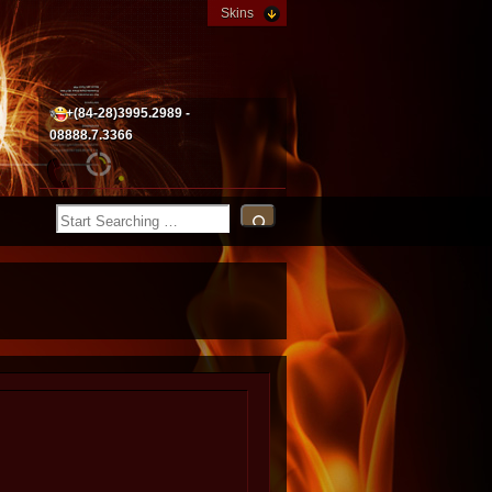
Skins
+(84-28)3995.2989 -
08888.7.3366