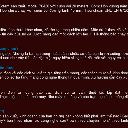
Cofem sản xuất. Model P6420 với cuộn vòi 20 meters. Gồm: Hộp vuông nằm n
. Hộp chữa cháy với cuộn vòi đường kính 45 mm. Tiêu chuẩn UNE-EN 671/
u hình thức khác nhau, đã tồn tại trong nhiều năm. Mặc dù ít thay đổi về 
 độ tin cậy của nó đã được nâng cao một cách lớn lao. I. Hệ thống báo ch
đang chìm?
áng sợ. Nhưng bị tai nạn trong hoàn cảnh chiếc xe của bạn bị rơi xuống nướ
 nạn như vậy thì luôn đặc biệt nguy hiểm vì bạn sẽ đối mặt với nguy cơ bị c
dân dụng
g rộng và các dịch vụ giá trị gia tăng trên mạng, các thách thức về kinh d
riển cơ sở hạ tầng mạng công nghệ thông tin của mình. Xu hướng gần đây xuất
iện điện tử, cung cấp các dịch vụ tư vấn, thiết kế, lắp đặt hệ
 Thực hiện cho các nhà máy Nhà máy xi măng và các trạm nghiền xi măng đ
ống
sản xuất, kinh doanh của bạn nhưng bạn không biết phài làm thế nào? Bạn 
̣y? bạn thiếu nhân lực công nghệ cao? bạn thiếu chuyên môn? thiếu kinh