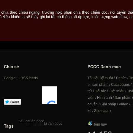
chia theo chiều ngang, trường hợp phân chia theo chiều dọc, nội tuyến thẳ
tủ điều khiển ta sẽ thấy ghi lại tất cả thông số áp lực, khối lượng waterflow, 
Chia sẻ
PCCC Danh mục
Google+
|
RSS feeds
Tài liệu kỹ thuật
/
Tin tức
/
T
tin sản phẩm
/
Catalogues
/
trữ
/
Đối tác
/
Giới thiệu
/
Th
viên
/
Hình ảnh
/
Sản phẩm
chuẩn
/
Giải pháp
/
Video
/
T
kê
/
Sitemaps
/
tieu chuan pccc
tu van pccc
Hôm nay
Tags
thiet ke phong chay