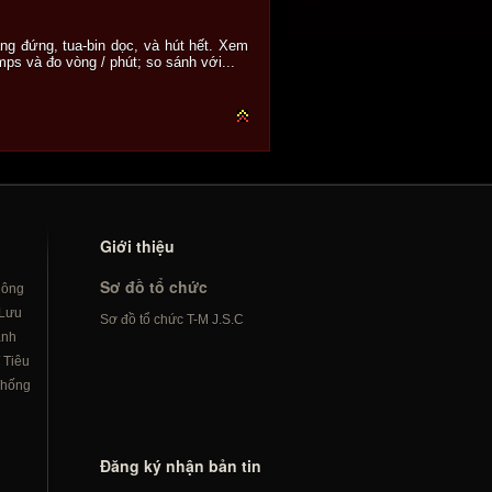
ng đứng, tua-bin dọc, và hút hết. Xem
amps và đo vòng / phút; so sánh với...
Giới thiệu
Sơ đồ tổ chức
hông
Lưu
Sơ đồ tổ chức T-M J.S.C
ành
/
Tiêu
hống
Đăng ký nhận bản tin