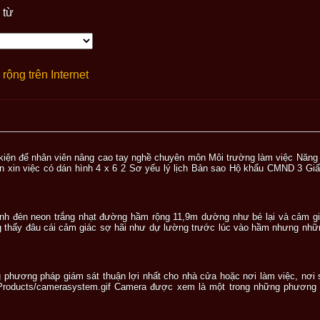
 từ
rộng trên Internet
ều kiện để nhân viên nâng cao tay nghề chuyên môn Môi trường làm việc Năng
 xin việc có dán hình 4 x 6 2 Sơ yếu lý lịch Bản sao Hộ khẩu CMND 3 G
ánh đèn neon trắng nhạt đường hầm rộng 11,9m dường như bé lại và cảm gi
 thấy đâu cái cảm giác sợ hãi như dự lường trước lúc vào hầm nhưng nhữ
phương pháp giám sát thuận lợi nhất cho nhà cửa hoặc nơi làm việc, nơi 
/Products/camerasystem.gif Camera được xem là một trong những phương p