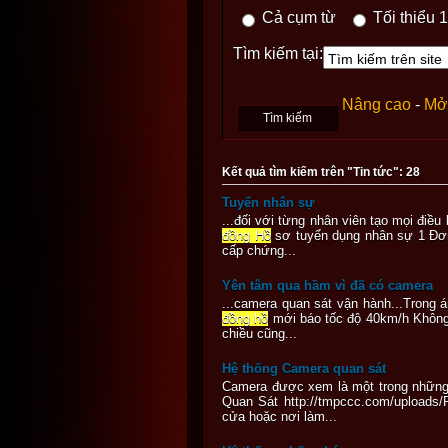
Cả cụm từ
Tối thiểu 1
Tìm kiếm tại:
Nâng cao
-
Mở 
Kết quả tìm kiếm trên "Tin tức": 28
Tuyển nhân sự
...đối với từng nhân viên tạo mọi đi
đồng Hồ
sơ tuyển dụng nhân sự 1 Đơn
cấp chứng...
Yên tâm qua hầm vì đã có camera
...camera quan sát vận hành...Trong 
đồng hồ
mới báo tốc độ 40km/h Không
chiều cũng...
Hệ thống Camera quan sát
Camera được xem là một trong những 
Quan Sát http://tmpccc.com/uploads
cửa hoặc nơi làm...