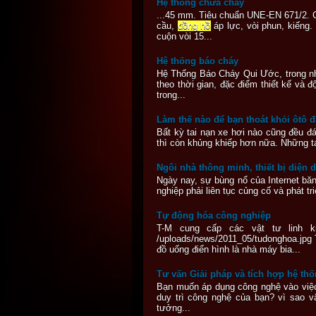
Hệ thống chữa cháy
...45 mm. Tiêu chuẩn UNE-EN 671/2. 
cầu,
đồng hồ
áp lực, vòi phun, kiếng
cuộn vòi 15...
Hệ thống báo cháy
Hệ Thống Báo Cháy Qui Ước, trong nhiề
theo thời gian, đặc điểm thiết kế và
trong...
Làm thế nào để bạn thoát khỏi ôtô 
Bất kỳ tai nạn xe hơi nào cũng đều đ
thì còn khủng khiếp hơn nữa. Những tai
Ngôi nhà thông minh, thiết bị diện 
Ngày nay, sự bùng nổ của Internet băn
nghiệp phải liên tục củng cố và phát t
Tự động hóa công nghiệp
T-M cung cấp các vật tư linh k
/uploads/news/2011_05/tudonghoa.jpg
đồ uống điển hình là nhà máy bia...
Tư vấn Giải pháp và tích hợp hệ th
Bạn muốn áp dụng công nghệ vào việc 
duy trì công nghệ của bạn? vì sao vâ
tưởng...