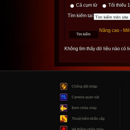
Cả cụm từ
Tối thiểu 1
Tìm kiếm tại:
Nâng cao
-
Mở 
Không tìm thấy dữ liệu nào có l
Chống đột nhập
Camera quan sát
Bơm chữa cháy
Thoát hiểm khẩn cấp
Hệ thống chữa cháy