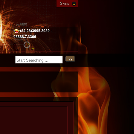
Skins
+(84-28)3995.2989 -
08888.7.3366