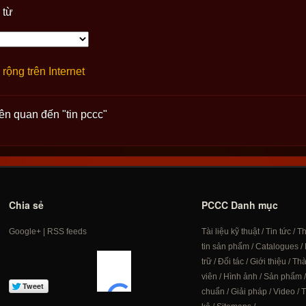
 từ
rộng trên Internet
iên quan đến "tin pccc"
Chia sẻ
PCCC Danh mục
Google+
|
RSS feeds
Tài liệu kỹ thuật
/
Tin tức
/
T
tin sản phẩm
/
Catalogues
/
trữ
/
Đối tác
/
Giới thiệu
/
Th
viên
/
Hình ảnh
/
Sản phẩm
chuẩn
/
Giải pháp
/
Video
/
T