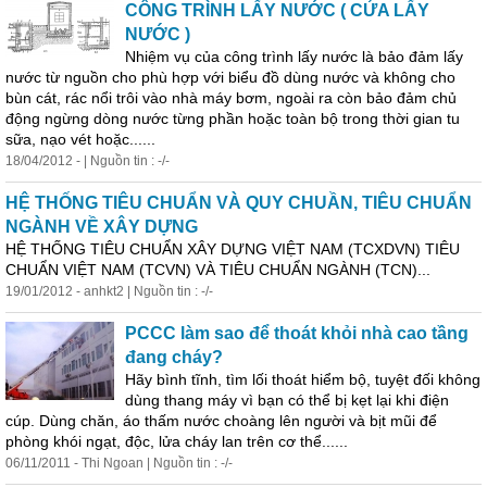
CÔNG TRÌNH LẤY NƯỚC ( CỬA LẤY
NƯỚC )
Nhiệm vụ của công trình lấy nước là bảo đảm lấy
nước từ nguồn cho phù hợp với biểu đồ dùng nước và không cho
bùn cát, rác nổi trôi vào nhà máy bơm, ngoài ra còn bảo đảm chủ
động ngừng dòng nước từng phần hoặc toàn bộ
trong
thời gian tu
sữa, nạo vét hoặc......
18/04/2012 - | Nguồn tin : -/-
HỆ THỐNG TIÊU CHUẨN VÀ QUY CHUẦN, TIÊU CHUẨN
NGÀNH VỀ XÂY DỰNG
HỆ THỐNG TIÊU CHUẨN XÂY DỰNG VIỆT NAM (TCXDVN) TIÊU
CHUẨN VIỆT NAM (TCVN) VÀ TIÊU CHUẨN NGÀNH (TCN)...
19/01/2012 - anhkt2 | Nguồn tin : -/-
PCCC làm sao để thoát khỏi
nhà
cao tầng
đang cháy?
Hãy bình tĩnh, tìm lối thoát hiểm bộ, tuyệt đối không
dùng thang máy vì bạn có thể bị kẹt lại khi điện
cúp. Dùng chăn, áo thấm nước choàng lên người và bịt mũi để
phòng khói ngạt, độc, lửa cháy lan trên cơ thể......
06/11/2011 - Thi Ngoan | Nguồn tin : -/-