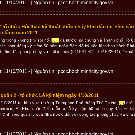
ết: 11/10/2011 - | Nguồn tin : pccc.hochiminhcity.gov.vn
 tổ chức Hội thao kỹ thuật chữa cháy khu dân cư hẻm sâ
o tầng năm 2011
ng trong không khí sôi nổi
trên
cả nước nói chung và Thành phố Hồ Chí
 các hoạt động kỷ niệm 50 năm ngày Bác Hồ ký sắc lệnh ban hành Pháp
 công tác phòng cháy và chữa cháy (04/10/1961 – 04/10/2011); 15 nă
ết: 11/10/2011 - | Nguồn tin : pccc.hochiminhcity.gov.vn
uận 2 - tổ chức Lễ kỷ niệm ngày 4/10/2011
/10/2011 tại khu vực trường Trung học Phổ thông Thủ Thiêm,
địa
chỉ: 
phường An Phú, quận 2 đã diễn ra Lễ kỷ niệm 50 năm ngày Bác Hồ ký
y định việc quản lý của Nhà nước đối với công tác phòng cháy và chữ
ết: 11/10/2011 - | Nguồn tin : pccc.hochiminhcity.gov.vn