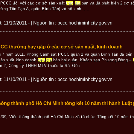
n PCCC đối với các cơ sở sản xuất
trên
địa
bàn và đã phát hiện 2 cơ s
ng Tân Tạo A, quận Bình Tân) và hộ kinh......
ết: 11/10/2011 - | Nguồn tin : pccc.hochiminhcity.gov.vn
CCC thường hay gặp ở các cơ sở sản xuất, kinh doanh
ng 7 năm 2011, Phòng Cảnh sát PCCC quận 2 và quận Bình Tân đã tiến 
sản xuất kinh doanh
trên
địa
bàn hai quận: Khách sạn Phương Đông –
n 2; Công Ty TNHH MTV thuốc lá Sài Gòn......
ết: 11/10/2011 - | Nguồn tin : pccc.hochiminhcity.gov.vn
hông thành phố Hồ Chí Minh tổng kết 10 năm thi hành Luậ
/09, Viễn thông thành phố Hồ Chí Minh đã tổ chức Tổng kết 10 năm t
.