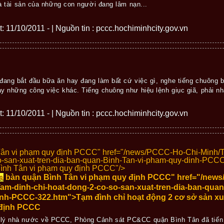
 tài sản của những con người đang lâm nạn...
ết: 11/10/2011 - | Nguồn tin : pccc.hochiminhcity.gov.vn
đang bắt đầu bữa ăn hay đang làm bất cứ việc gì, nghe tiếng chuông bá
y những công việc khác. Tiếng chuông như hiệu lệnh giục giã, phải nha
ết: 11/10/2011 - | Nguồn tin : pccc.hochiminhcity.gov.vn
ân vi phạm quy định PCCC" href="/news/PCCC-Ho-Chi-Minh/T
o-san-xuat-tren-dia-ban-quan-Binh-Tan-vi-pham-quy-dinh-PCC
ình Tân vi phạm quy định PCCC"/>
a
bàn quận Bình Tân vi phạm quy định PCCC" href="/new
am-dinh-chi-hoat-dong-2-co-so-san-xuat-tren-dia-ban-qua
nh-PCCC-322.htm">Tạm đình chỉ hoạt động 2 cơ sở sản x
 định PCCC
lý nhà nước về PCCC, Phòng Cảnh sát PC&CC quận Bình Tân đã tiến 