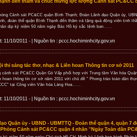
hạnh đến thăm và chúc mừng lực lượng Cảnh sát PC&CC 
Phòng Cảnh sát PC&CC quận Bình Thạnh; Đoàn Lãnh đạo Quận ủy, UBND
nh, đoàn thể quận Bình Thạnh đến thăm và tặng quà động viên tinh 
n dịp kỷ niệm 50 năm ngày Bác Hồ ký sắc lệnh ban......
ết: 11/10/2011 - | Nguồn tin : pccc.hochiminhcity.gov.vn
ội thi sáng tác thơ, nhạc & Liên hoan Thông tin cơ sở 2011
g cảnh sát PC&CC Quận Gò Vấp phối hợp với Trung tâm Văn hóa Quận 
iên hoan thông tin cơ sở năm 2011 với chủ đề " Phong trào toàn dân t
CC" tại Công viên Văn hóa Làng Hoa......
ết: 11/10/2011 - | Nguồn tin : pccc.hochiminhcity.gov.vn
đạo Quận ủy - UBND - UBMTTQ - Đoàn thể quận 4, quận 7 
Phòng Cảnh sát PC&CC quận 4 nhân “Ngày Toàn dân PC&C
p kỷ niệm 50 năm ngày Chủ tịch Hồ Chí Minh ký Lệnh ban hành Pháp 