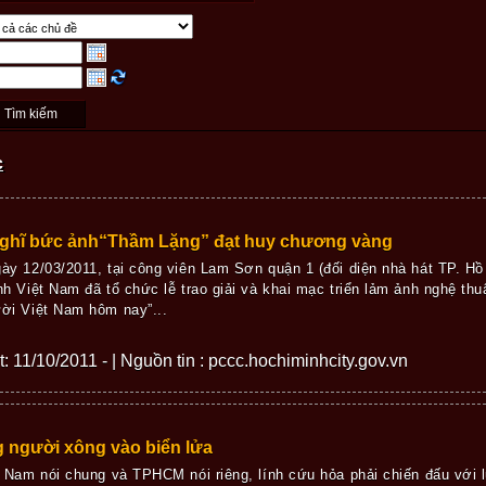
c
ghĩ bức ảnh“Thầm Lặng” đạt huy chương vàng
ày 12/03/2011, tại công viên Lam Sơn quận 1 (đối diện nhà hát TP. Hồ
nh Việt Nam đã tổ chức lễ trao giải và khai mạc triển lảm ảnh nghệ th
ời Việt Nam hôm nay”...
ết: 11/10/2011 - | Nguồn tin : pccc.hochiminhcity.gov.vn
 người xông vào biển lửa
t Nam nói chung và TPHCM nói riêng, lính cứu hỏa phải chiến đấu với lử