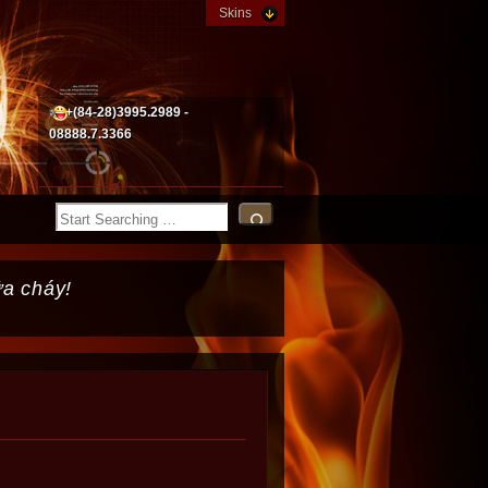
Skins
+(84-28)3995.2989 -
08888.7.3366
ữa cháy!