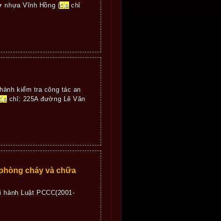
ở nhựa Vĩnh Hồng (
địa
chỉ
hành kiểm tra công tác an
địa
chỉ: 225A đường Lê Văn
t phòng cháy và chữa
hi hành Luật PCCC(2001-