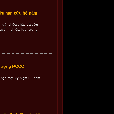
́u nạn cứu hộ năm
 thuật chữa cháy và cứu
ên nghiệp, lực lượng
c lượng PCCC
 họp mặt kỷ niệm 50 năm