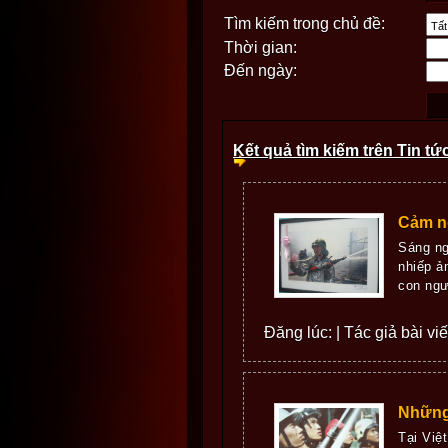
Tìm kiếm trong chủ đề:
Thời gian:
Đến ngày:
Kết quả tìm kiếm trên Tin tứ
Cảm n
Sáng ng
nhiếp ả
con ngư
Đăng lúc: | Tác giả bài vi
Những
Tại Việ