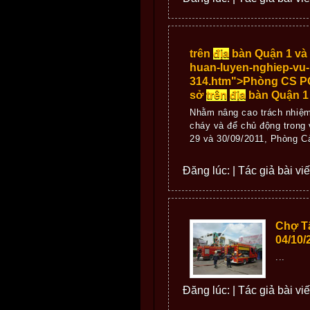
trên
địa
bàn Quận 1 và
huan-luyen-nghiep-vu
314.htm">Phòng CS PC
sở
trên
địa
bàn Quận 1
Nhằm nâng cao trách nhiệ
cháy và để chủ động trong 
29 và 30/09/2011, Phòng C
Đăng lúc: | Tác giả bài vi
Chợ T
04/10/
...
Đăng lúc: | Tác giả bài vi