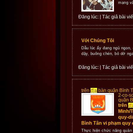
mạng và
Đăng lúc: | Tác giả bài vi
Với Chúng Tôi
Dẫu lúc ấy đang ngủ ngon, 
dậy, buông chén, bỏ dở nga
Đăng lúc: | Tác giả bài vi
trên
địa
bàn quận Bình T
2-co-s
quận B
trên
đị
Minh/T
quy-di
Bình Tân vi phạm quy
Thực hiện chức năng quản 