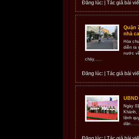
Đăng lúc: | Tác giả bài vi
Quận 7
nhà ca
Hòa chu
diễn ra
nước về
cháy......
Đăng lúc: | Tác giả bài vi
UBND q
Ngày 01
Khánh, 
lệnh qu
dân......
Đăng lúc: | Tác giả bài vi