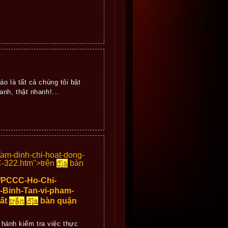
o là tất cả chúng tôi bật
nh, thật nhanh!...
am-dinh-chi-hoat-dong-
C-322.htm">
trên
địa
bàn
s/PCCC-Ho-Chi-
n-Binh-Tan-vi-pham-
uất
trên
địa
bàn quận
hành kiểm tra việc thực