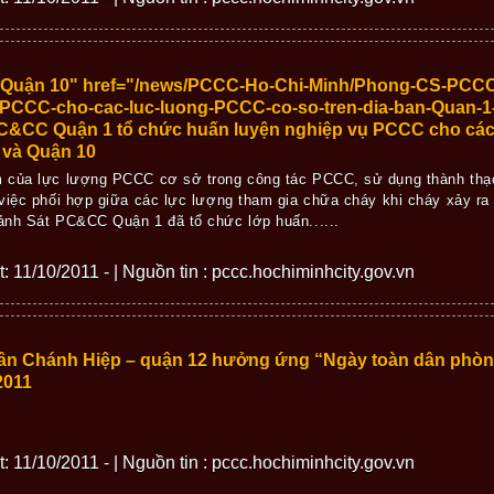
 Quận 10" href="/news/PCCC-Ho-Chi-Minh/Phong-CS-PCCC
-PCCC-cho-cac-luc-luong-PCCC-co-so-tren-dia-ban-Quan-1
&CC Quận 1 tổ chức huấn luyện nghiệp vụ PCCC cho cá
 và Quận 10
m của lực lượng PCCC cơ sở trong công tác PCCC, sử dụng thành thạ
việc phối hợp giữa các lực lượng tham gia chữa cháy khi cháy xảy ra 
ảnh Sát PC&CC Quận 1 đã tổ chức lớp huấn......
ết: 11/10/2011 - | Nguồn tin : pccc.hochiminhcity.gov.vn
ân Chánh Hiệp – quận 12 hưởng ứng “Ngày toàn dân phòn
2011
ết: 11/10/2011 - | Nguồn tin : pccc.hochiminhcity.gov.vn