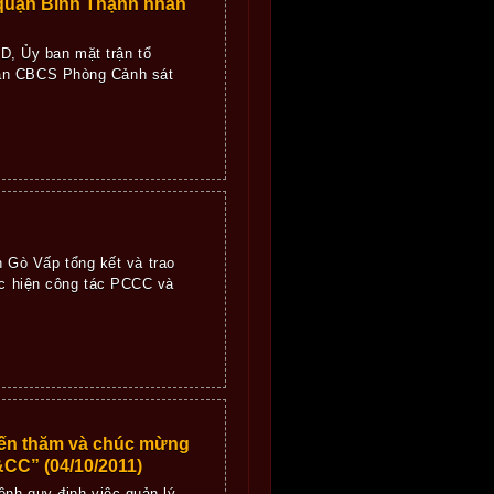
quận Bình Thạnh nhân
, Ủy ban mặt trận tổ
thần CBCS Phòng Cảnh sát
Gò Vấp tổng kết và trao
hực hiện công tác PCCC và
đến thăm và chúc mừng
C” (04/10/2011)
lệnh quy định việc quản lý