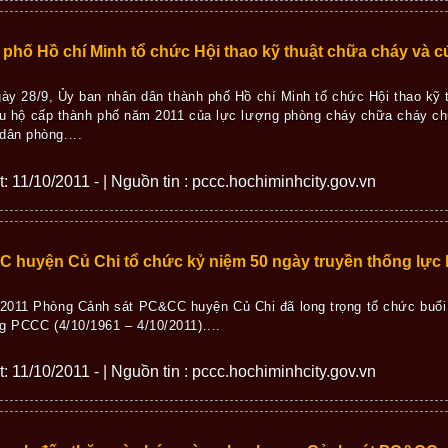
phố Hồ chí Minh tổ chức Hội thao kỹ thuật chữa cháy và cư
ày 28/9, Ủy ban nhân dân thành phố Hồ chí Minh tổ chức Hội thao kỹ
u hộ cấp thành phố năm 2011 của lực lượng phòng cháy chữa cháy chuy
ân phòng....
ết: 11/10/2011 - | Nguồn tin : pccc.hochiminhcity.gov.vn
 huyện Củ Chi tổ chức kỷ niệm 50 ngày truyền thống lự
2011 Phòng Cảnh sát PC&CC huyện Củ Chi đã long trọng tổ chức buổi
g PCCC (4/10/1961 – 4/10/2011)....
ết: 11/10/2011 - | Nguồn tin : pccc.hochiminhcity.gov.vn