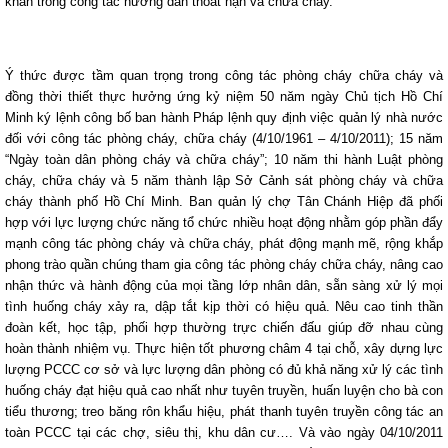
khăn trong công tác hướng dẫn thoát nạn và chữa cháy.
Ý thức được tầm quan trọng trong công tác phòng cháy chữa cháy và
đồng thời thiết thực hưởng ứng kỷ niệm 50 năm ngày Chủ tịch Hồ Chí
Minh ký lệnh công bố ban hành Pháp lệnh quy định việc quản lý nhà nước
đối với công tác phòng cháy, chữa cháy (4/10/1961 – 4/10/2011); 15 năm
“Ngày toàn dân phòng cháy và chữa cháy”; 10 năm thi hành Luật phòng
cháy, chữa cháy và 5 năm thành lập Sở Cảnh sát phòng cháy và chữa
cháy thành phố Hồ Chí Minh. Ban quản lý chợ Tân Chánh Hiệp đã phối
hợp với lực lượng chức năng tổ chức nhiều hoạt động nhằm góp phần đẩy
mạnh công tác phòng cháy và chữa cháy, phát động mạnh mẽ, rộng khắp
phong trào quần chúng tham gia công tác phòng cháy chữa cháy, nâng cao
nhận thức và hành động của mọi tầng lớp nhân dân, sẵn sàng xử lý mọi
tình huống cháy xảy ra, dập tắt kịp thời có hiệu quả. Nêu cao tinh thần
đoàn kết, học tập, phối hợp thường trực chiến đấu giúp đỡ nhau cùng
hoàn thành nhiệm vụ. Thực hiện tốt phương châm 4 tại chỗ, xây dựng lực
lượng PCCC cơ sở và lực lượng dân phòng có đủ khả năng xử lý các tình
huống cháy đạt hiệu quả cao nhất như tuyên truyền, huấn luyện cho bà con
tiểu thương; treo băng rôn khẩu hiệu, phát thanh tuyên truyền công tác an
toàn PCCC tại các chợ, siêu thị, khu dân cư…. Và vào ngày 04/10/2011