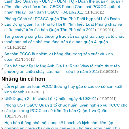
Lãnh đạo Quận ủy - UBND - UBMTTQ - Đoàn thể quận 4, quận 7
đến thăm và chúc mừng CBCS Phòng Cảnh sát PC&CC quận 4
nhân “Ngày Toàn dân PC&CC” (04/10/2011)
(11/10/2011)
Phòng Cảnh sát PC&CC quận Tân Phú Phối hợp với Liên Đoàn
Lao Động Quận Tân Phú tổ Hội thi “tìm hiểu Luật Phòng cháy và
chữa cháy” trên địa bàn Quận Tân Phú năm 2011
(11/10/2011)
Tăng cường công tác thường trực sẵn sàng chữa cháy và tổ chức
thoát nạn tại các nhà cao tầng trên địa bàn quận 4, quận
7
(11/10/2011)
An toàn PCCC là nhiệm vụ hàng đầu trong sản xuất và kinh
doanh
(11/10/2011)
Căn hộ cao cấp Hoàng Anh Gia Lai River View tổ chức thực tập
phương án chữa cháy, cứu nạn – cứu hộ năm 2011
(11/10/2011)
Những tin cũ hơn
Lỗi vi phạm an toàn PCCC thường hay gặp ở các cơ sở sản xuất,
kinh doanh
(11/10/2011)
UBND quận 2 - tổ chức Lễ kỷ niệm ngày 4/10/2011
(11/10/2011)
Phòng CS PC&CC Quận 1 tổ chức huấn luyện nghiệp vụ PCCC cho
các lực lượng PCCC cơ sở trên địa bàn Quận 1 và Quận
10
(11/10/2011)
Họp bàn thống nhất nội dung kế hoạch và kịch bản diễn tập
phương án chữa cháy và cứu nạn – cứu hộ tại đường hầm Thủ