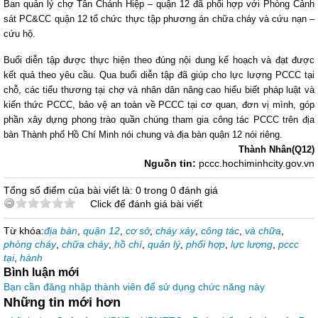
Ban quản lý chợ Tân Chánh Hiệp – quận 12 đã phối hợp với Phòng Cảnh
sát PC&CC quận 12 tổ chức thực tập phương án chữa cháy và cứu nạn –
cứu hộ.
Buổi diễn tập được thực hiện theo đúng nội dung kế hoạch và đạt được
kết quả theo yêu cầu. Qua buổi diễn tập đã giúp cho
lực lượng
PCCC tại
chỗ, các tiểu thương tại chợ và nhân dân nâng cao hiểu biết pháp luật và
kiến thức PCCC, bảo vệ an toàn về PCCC tại cơ quan, đơn vị mình, góp
phần xây dựng phong trào quần chúng tham gia công tác PCCC trên địa
bàn Thành phố Hồ Chí Minh nói chung và địa bàn quận 12 nói riêng.
Thành Nhân(Q12)
Nguồn tin:
pccc.hochiminhcity.gov.vn
Tổng số điểm của bài viết là: 0 trong 0 đánh giá
Click để đánh giá bài viết
Từ khóa:
địa bàn
,
quận 12
,
cơ sở
,
cháy xảy
,
công tác
,
và chữa
,
phòng cháy
,
chữa cháy
,
hồ chí
,
quản lý
,
phối hợp
,
lực lượng
,
pccc
tại
,
hành
Bình luận mới
Bạn cần đăng nhập thành viên để sử dụng chức năng này
Những tin mới hơn