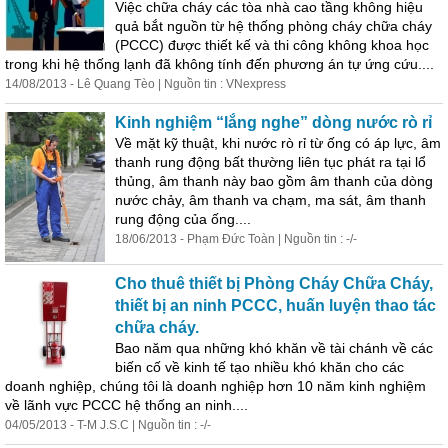
Việc chữa cháy các tòa nhà cao tầng không hiệu
quả bắt nguồn từ hệ thống phòng cháy chữa cháy
(PCCC) được thiết kế và thi công không khoa học
trong khi hệ thống lạnh đã không tính đến phương án tự ứng cứu....
14/08/2013 - Lê Quang Tèo | Nguồn tin : VNexpress
Kinh nghiệm “lắng nghe” dòng nước rò rỉ
Về mặt kỹ thuật, khi nước rò rỉ từ ống có áp lực, âm
thanh rung động bất thường liên tục phát ra tại lổ
thủng, âm thanh này bao gồm âm thanh của dòng
nước chảy, âm thanh va chạm, ma sát, âm thanh
rung động của ống....
18/06/2013 - Phạm Đức Toàn | Nguồn tin : -/-
Cho thuê thiết bị Phòng Cháy Chữa Cháy,
thiết bị an ninh PCCC, huấn luyện thao tác
chữa cháy.
Bao năm qua những khó khăn về tài chánh về các
biến cố về kinh tế tạo nhiều khó khăn cho các
doanh nghiệp, chúng tôi là doanh nghiệp hơn 10 năm kinh nghiệm
về lãnh vực PCCC hệ thống an ninh....
04/05/2013 - T-M J.S.C | Nguồn tin : -/-