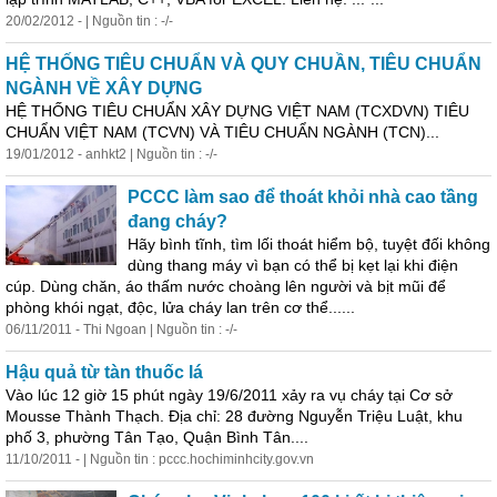
20/02/2012 - | Nguồn tin : -/-
HỆ THỐNG TIÊU CHUẨN VÀ QUY CHUẦN, TIÊU CHUẨN
NGÀNH VỀ XÂY DỰNG
HỆ THỐNG TIÊU CHUẨN XÂY DỰNG VIỆT NAM (TCXDVN) TIÊU
CHUẨN VIỆT NAM (TCVN) VÀ TIÊU CHUẨN NGÀNH (TCN)...
19/01/2012 - anhkt2 | Nguồn tin : -/-
PCCC làm sao để thoát khỏi nhà cao tầng
đang cháy?
Hãy bình tĩnh, tìm lối thoát hiểm bộ, tuyệt đối không
dùng thang máy vì bạn có thể bị kẹt lại khi điện
cúp. Dùng chăn, áo thấm nước choàng lên người và bịt mũi để
phòng khói ngạt, độc, lửa cháy lan trên cơ thể......
06/11/2011 - Thi Ngoan | Nguồn tin : -/-
Hậu quả từ tàn thuốc lá
Vào lúc 12 giờ 15 phút ngày 19/6/2011 xảy ra vụ cháy tại Cơ sở
Mousse Thành Thạch. Địa chỉ: 28 đường Nguyễn Triệu Luật, khu
phố 3,
phường
Tân Tạo, Quận Bình Tân....
11/10/2011 - | Nguồn tin : pccc.hochiminhcity.gov.vn