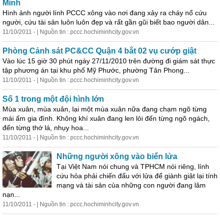
Minh
Hình ảnh người lính PCCC xông vào nơi đang xảy ra cháy nổ cứu
người, cứu tài sản luôn luôn đẹp và rất gần gũi biết bao người dân...
11/10/2011 - | Nguồn tin : pccc.hochiminhcity.gov.vn
Phòng Cảnh sát PC&CC Quận 4 bắt 02 vụ cướp giật
Vào lúc 15 giờ 30 phút ngày 27/11/2010 trên đường đi giám sát thực
tập phương án tại khu phố Mỹ Phước,
phường
Tân Phong...
11/10/2011 - | Nguồn tin : pccc.hochiminhcity.gov.vn
Số 1 trong một đội hình lớn
Mùa xuân, mùa xuân, lại một mùa xuân nữa đang chạm ngõ từng
mái ấm gia đình. Không khí xuân đang len lỏi đến từng ngõ ngách,
đến từng thớ lá, nhụy hoa...
11/10/2011 - | Nguồn tin : pccc.hochiminhcity.gov.vn
Những người xông vào biển lửa
Tại Việt Nam nói chung và TPHCM nói riêng, lính
cứu hỏa phải chiến đấu với lửa để giành giật lại tính
mạng và tài sản của những con người đang lâm
nạn...
11/10/2011 - | Nguồn tin : pccc.hochiminhcity.gov.vn