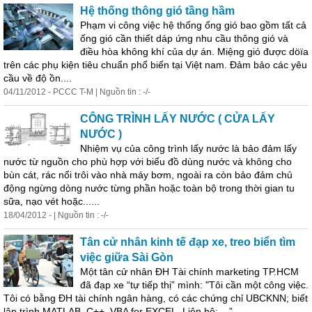
Hệ thống thông gió tầng hầm
Phạm vi công việc hệ thống ống gió bao gồm tất cả
ống gió cần thiết dáp ứng nhu cầu thông gió và
điều hòa không khí của dự án. Miệng gió được döïa
trên các phụ kiện tiêu chuẩn phổ biến tại Việt nam. Đảm bảo các yêu
cầu về độ ồn....
04/11/2012 - PCCC T-M | Nguồn tin : -/-
CÔNG TRÌNH LẤY NƯỚC ( CỬA LẤY
NƯỚC )
Nhiệm vụ của công trình lấy nước là bảo đảm lấy
nước từ nguồn cho phù hợp với biểu đồ dùng nước và không cho
bùn cát, rác nổi trôi vào nhà máy bơm, ngoài ra còn bảo đảm chủ
động ngừng dòng nước từng phần hoặc toàn bộ trong thời gian tu
sữa, nạo vét hoặc......
18/04/2012 - | Nguồn tin : -/-
Tân cử nhân kinh tế đạp xe, treo biển tìm
việc giữa Sài Gòn
Một tân cử nhân ĐH Tài chính marketing TP.HCM
đã đạp xe “tự tiếp thị” mình: "Tôi cần một công việc.
Tôi có bằng ĐH tài chính ngân hàng, có các chứng chỉ UBCKNN; biết
lập trình MATLAB, C++, VBA for EXCEL. Liên hệ: ...”...