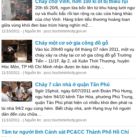
Cháy chợ Vinh, hơn 100 ki ốt bị thiêu rụi
20h tối 20/6, ngọn lửa bốc lên từ khu hàng lưới ngư
cự và thuốc bắc rồi lan rộng ra các cửa hàng khác
của chợ Vinh. Hàng trăm tiểu thương hoảng loạn
giữa vùng khói đen bao trùm hàng nghìn m2....
11/10/2011 - | Nguồn tin : pccc.hochiminhcity.gov.vn
Cháy một cơ sở gia công đồ gỗ
Vào lúc 20h40 ngày 04 tháng 07 năm 2011, một vụ
cháy xảy ra cháy tại cơ sở gia công đồ gỗ Trường
Tiến – 11/1F, ấp 2, xã Xuân Thới Thượng, huyện
Hóc Môn, TP Hồ Chí Minh nhận được tin báo cháy....
11/10/2011 - | Nguồn tin : pccc.hochiminhcity.gov.vn
Cháy 7 căn nhà ở quận Tân Phú
9giờ 15phút, ngày 6/07/2011 anh Đoàn Phú Hưng,
ngụ hẻm 94/10 kênh Tân Hóa,
phường
Phú Trung,
quận Tân Phú phát hiện có nhiều khói đen phát ra
từ nhà 94/2 ngụ cùng hẻm. Biết cháy nhà, anh Hưng truy hô người
dân đến cứu chữa....
11/10/2011 - | Nguồn tin : pccc.hochiminhcity.gov.vn
Tâm tư người lính Cảnh sát PC&CC Thành Phố Hồ Chí