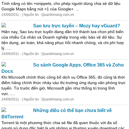
Tính năng có tên +snippets, cho phép người dùng
chia
sẻ
dữ liệu
Google Maps bằng nút +1 của Google+. ...
24/09/2011 - | Nguồn tin : Quantrimang.com.vn
Sao lưu trực tuyến – Mozy hay vGuard?
Hiện nay, Sao lưu trực tuyến đang dần trở thành lựa chọn phổ biến
của nhiều Cá nhân và Doanh nghiệp trong việc bảo vệ dữ liệu. Sự
tiện dụng, an toàn, khả năng phục hồi nhanh chóng, và chi phí hợp
lý......
24/09/2011 - | Nguồn tin : Quantrimang.com.vn
So sánh Google Apps, Office 365 và Zoho
Docs
Khi Microsoft chính thức công bố dịch vụ Office 365, đó cũng là thời
điểm hãng chính thức nhảy vào thị trường ứng dụng văn phòng trực
tuyến. Từ trước đến giờ, Microsoft gần như thống trị trong lĩnh
vực......
24/09/2011 - | Nguồn tin : Quantrimang.com.vn
Những điều có thể bạn chưa biết về
BitTorrent
Torrent là một phương thức
chia
sẻ
file đã quen thuộc với đa số
người sử dụng đặc biệt là với những ai thường xuyên download các