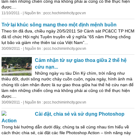
làm nên những chiến công mà không phải ai cũng có thể thực hiện
được....
11/10/2011 - | Nguồn tin : pccc.hochiminhcity.gov.vn
Trở lại khúc sông mang theo một định mệnh buồn
Theo tin đã đưa, chiều ngày 20/5/2011 Sở Cảnh sát PC&CC TP HCM
đã tổ chức Hội nghị Tuyên truyền về ý nghĩa “65 năm Phòng chống
lụt bão và giảm nhẹ thiên tai của Việt Nam”...
30/09/2011 - | Nguồn tin : pccc.hochiminhcity.gov.vn
Cảm nhận từ sự giao thoa giữa 2 thế hệ
cứu nạn...
Những ngày vụ tàu Dìn Ký chìm, trời nắng như
thiêu đốt, dưới sông nước chảy cuồn cuộn, ngứa ngáy, hình ảnh mà
chúng tôi cảm nhận được là sự giao thoa giữa hai thế hệ cứu nạn để
làm nên những chiến công mà không phải ai cũng có thể thực hiện
được....
30/09/2011 - | Nguồn tin : pccc.hochiminhcity.gov.vn
Cài đặt,
chia
sẻ
và sử dụng Photoshop
Action
Trong bài hướng dẫn dưới đây, chúng ta sẽ cùng nhau tìm hiểu về
cách thức
chia
sẻ
, cài đặt các file Photoshop Action – tính năng này