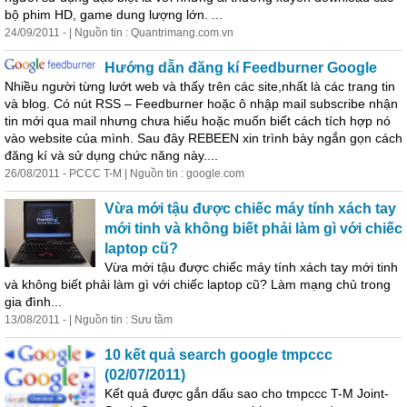
bộ phim HD, game dung lượng lớn. ...
24/09/2011 - | Nguồn tin : Quantrimang.com.vn
Hướng dẫn đăng kí Feedburner Google
Nhiều người từng lướt web và thấy trên các site,nhất là các trang tin
và blog. Có nút RSS – Feedburner hoặc ô nhập mail subscribe nhận
tin mới qua mail nhưng chưa hiểu hoặc muốn biết cách tích hợp nó
vào website của mình. Sau đây REBEEN xin trình bày ngắn gọn cách
đăng kí và sử dụng chức năng này....
26/08/2011 - PCCC T-M | Nguồn tin : google.com
Vừa mới tậu được chiếc máy tính xách tay
mới tinh và không biết phải làm gì với chiếc
laptop cũ?
Vừa mới tậu được chiếc máy tính xách tay mới tinh
và không biết phải làm gì với chiếc laptop cũ? Làm mạng chủ trong
gia đình...
13/08/2011 - | Nguồn tin : Sưu tầm
10 kết quả search google tmpccc
(02/07/2011)
Kết quả được gắn dấu sao cho tmpccc T-M Joint-