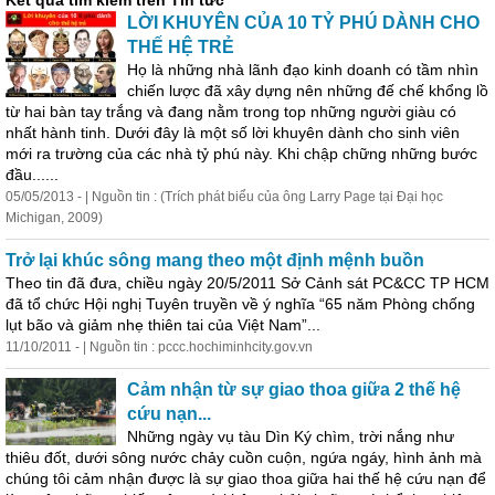
Kết quả tìm kiếm trên Tin tức
LỜI KHUYÊN CỦA 10 TỶ PHÚ DÀNH CHO
THẾ HỆ TRẺ
Họ là những nhà lãnh đạo kinh doanh có tầm nhìn
chiến lược đã xây dựng nên những đế chế khổng lồ
từ hai bàn tay trắng và đang nằm trong top những người giàu có
nhất hành tinh. Dưới đây là một số lời khuyên dành cho sinh viên
mới ra trường của các nhà tỷ phú này. Khi chập chững những bước
đầu......
05/05/2013 - | Nguồn tin : (Trích phát biểu của ông Larry Page tại Đại học
Michigan, 2009)
Trở lại khúc sông mang theo một định mệnh buồn
Theo tin đã đưa, chiều ngày 20/5/2011 Sở Cảnh sát PC&CC TP HCM
đã tổ chức Hội nghị Tuyên truyền về ý nghĩa “65 năm Phòng chống
lụt bão và giảm nhẹ thiên tai của Việt Nam”...
11/10/2011 - | Nguồn tin : pccc.hochiminhcity.gov.vn
Cảm nhận từ sự giao thoa giữa 2 thế hệ
cứu nạn...
Những ngày vụ tàu Dìn Ký chìm, trời nắng như
thiêu đốt, dưới sông nước chảy cuồn cuộn, ngứa ngáy, hình ảnh mà
chúng tôi cảm nhận được là sự giao thoa giữa hai thế hệ cứu nạn để