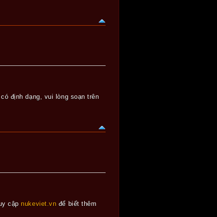
ó định dạng, vui lòng soạn trên
ruy cập
nukeviet.vn
để biết thêm