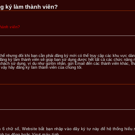
ng ký làm thành viên?
thành viên?
hế nhưng đôi khi bạn cần phải đăng ký mới có thể truy cập các khu vực dành
 đăng ký làm thành viên sẽ giúp bạn sử dụng được hết tất cả các chức năng
khách sử dụng, ví dụ như gửitin nhắn, gửi Email đến các thành viên khác, 
ì vậy hãy đăng ký làm thành viên của chúng tôi.
m 6 chữ số, Website bắt bạn nhập vào dãy ký tự này để hệ thống hiểu 
nh tự động hoặc Virut máy tính.