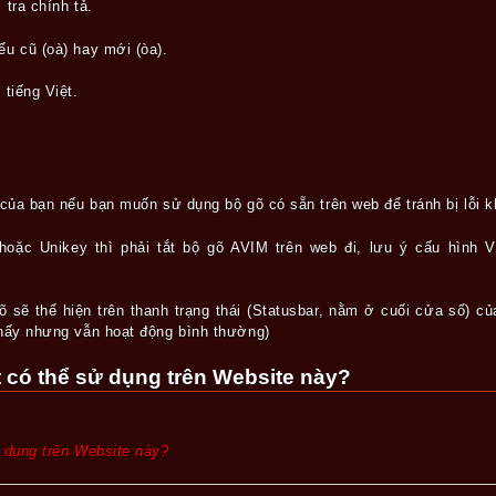
 tra chính tả.
u cũ (oà) hay mới (òa).
 tiếng Việt.
 của bạn nếu bạn muốn sử dụng bộ gõ có sẵn trên web để tránh bị lỗi kh
oặc Unikey thì phải tắt bộ gõ AVIM trên web đi, lưu ý cấu hình V
õ sẽ thể hiện trên thanh trạng thái (Statusbar, nằm ở cuối cửa sổ) của
thấy nhưng vẫn hoạt động bình thường)
t có thể sử dụng trên Website này?
ử dụng trên Website này?