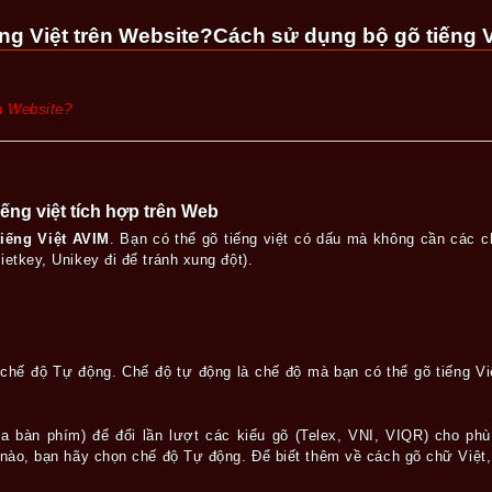
ng Việt trên Website?Cách sử dụng bộ gõ tiếng V
n Website?
ng việt tích hợp trên Web
tiếng Việt AVIM
. Bạn có thể gõ tiếng việt có dấu mà không cần các c
etkey, Unikey đi để tránh xung đột).
chế độ Tự động. Chế độ tự động là chế độ mà bạn có thể gõ tiếng Việ
a bàn phím) để đổi lần lượt các kiểu gõ (Telex, VNI, VIQR) cho ph
õ nào, bạn hãy chọn chế độ Tự động. Để biết thêm về cách gõ chữ Việ