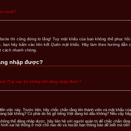
của mình?
site thì cũng đừng lo lắng! Tuy mật khẩu của bạn không thể phục hồi
p, bạn hãy bấm vào liên kết
Quên mật khẩu
. Hãy làm theo hướng dẫn c
ột cách nhanh chóng.
đăng nhập được?
được?Tại sao tôi không thể đăng nhập được?
đến việc này. Trước tiên, hãy chắc chắn rằng tên thành viên và mật khẩu củ
ng bật không? Có phải do bộ gõ tiếng Việt đang bỏ dấu không? Nếu vậy hãy 
hông thể đăng nhập được, hãy liên hệ với người quản trị để chắc chắn rằng
 hình sai hệ thống ở một chỗ nào đó và họcần bạn thông báo để biết mà tiến