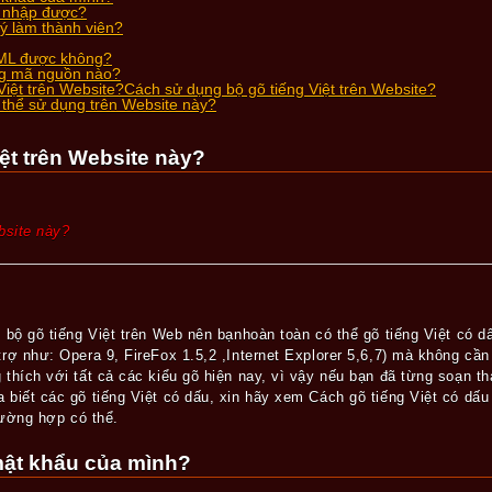
g nhập được?
ký làm thành viên?
TML được không?
ng mã nguồn nào?
Việt trên Website?Cách sử dụng bộ gõ tiếng Việt trên Website?
 thể sử dụng trên Website này?
ệt trên Website này?
bsite này?
 bộ gõ tiếng Việt trên Web nên bạnhoàn toàn có thể gõ tiếng Việt có d
rợ như: Opera 9, FireFox 1.5,2 ,Internet Explorer 5,6,7) mà không cầ
hích với tất cả các kiểu gõ hiện nay, vì vậy nếu bạn đã từng soạn thảo
biết các gõ tiếng Việt có dấu, xin hãy xem Cách gõ tiếng Việt có dấu 
rường hợp có thể.
 mật khẩu của mình?