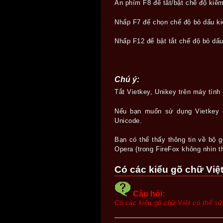
Ấn phím F8 để tắt/bật chế độ kiểm
Nhấp F7 để chọn chế độ bỏ dấu kiể
Nhấp F12 để bật tắt chế độ bỏ dấu
Chú ý:
Tắt Vietkey, Unikey trên máy tính
Nếu bạn muốn sử dụng Vietkey h
Unicode.
Bạn có thể thấy thông tin về bộ g
Opera (trong FireFox không nhìn 
Có các kiểu gõ chữ Việ
Câu hỏi:
Có các kiểu gõ chữ Việt có thể s