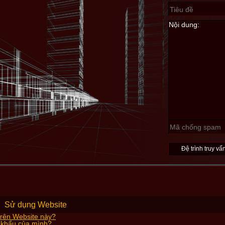
»
Sử dụng Website
trên Website này?
t khẩu của mình?