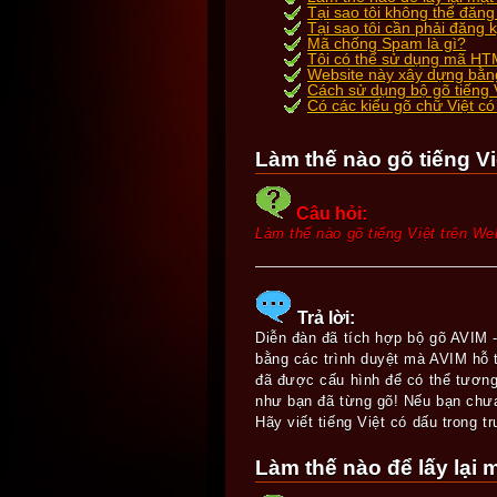
Tại sao tôi không thể đăn
Tại sao tôi cần phải đăng 
Mã chống Spam là gì?
Tôi có thể sử dụng mã H
Website này xây dựng bằ
Cách sử dụng bộ gõ tiếng 
Có các kiểu gõ chữ Việt có
Làm thế nào gõ tiếng Vi
Câu hỏi:
Làm thế nào gõ tiếng Việt trên We
Trả lời:
Diễn đàn đã tích hợp bộ gõ AVIM -
bằng các trình duyệt mà AVIM hỗ t
đã được cấu hình để có thể tương t
như bạn đã từng gõ! Nếu bạn chưa 
Hãy viết tiếng Việt có dấu trong t
Làm thế nào để lấy lại