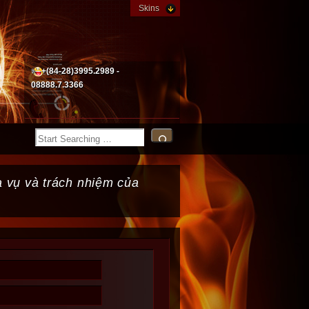
Skins
+(84-28)3995.2989 -
08888.7.3366
 vụ và trách nhiệm của