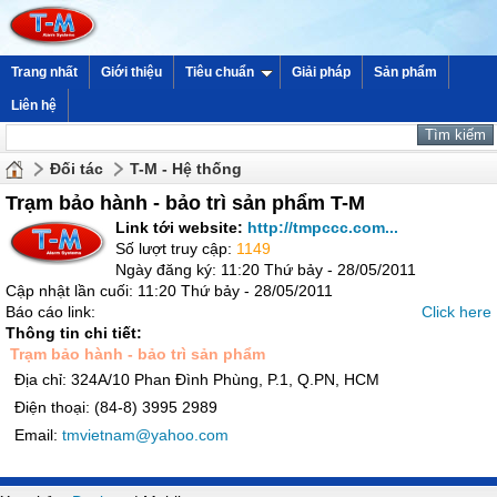
Trang nhất
Giới thiệu
Tiêu chuẩn
Giải pháp
Sản phẩm
Liên hệ
Đối tác
T-M - Hệ thống
Trạm bảo hành - bảo trì sản phẩm T-M
Link tới website:
http://tmpccc.com...
Số lượt truy cập:
1149
Ngày đăng ký: 11:20 Thứ bảy - 28/05/2011
Cập nhật lần cuối: 11:20 Thứ bảy - 28/05/2011
Báo cáo link:
Click here
Thông tin chi tiết:
Trạm bảo hành - bảo trì sản phẩm
Địa chỉ: 324A/10 Phan Đình Phùng, P.1, Q.PN, HCM
Điện thoại: (84-8) 3995 2989
Email:
tmvietnam@yahoo.com