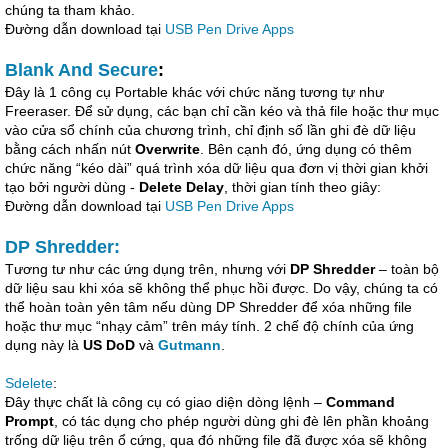
chúng ta tham khảo.
Đường dẫn download tại
USB Pen Drive Apps
Blank And Secure
:
Đây là 1 công cụ Portable khác với chức năng tương tự như
Freeraser. Để sử dụng, các bạn chỉ cần kéo và thả file hoặc thư mục
vào cửa sổ chính của chương trình, chỉ định số lần ghi đè dữ liệu
bằng cách nhấn nút
Overwrite
. Bên cạnh đó, ứng dụng có thêm
chức năng “kéo dài” quá trình xóa dữ liệu qua đơn vị thời gian khởi
tạo bởi người dùng -
Delete Delay
, thời gian tính theo giây:
Đường dẫn download tại
USB Pen Drive Apps
DP Shredder:
Tương tư như các ứng dụng trên, nhưng với
DP Shredder
– toàn bộ
dữ liệu sau khi xóa sẽ không thể phục hồi được. Do vậy, chúng ta có
thể hoàn toàn yên tâm nếu dùng DP Shredder để xóa những file
hoặc thư mục “nhạy cảm” trên máy tính. 2 chế độ chính của ứng
dụng này là
US DoD
và
Gutmann
.
Sdelete
:
Đây thực chất là công cụ có giao diện dòng lệnh –
Command
Prompt
, có tác dụng cho phép người dùng ghi đè lên phần khoảng
trống dữ liệu trên ổ cứng, qua đó những file đã được xóa sẽ không