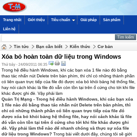
Trang nhất
Giới thiệu
Tiêu chuẩn
Giải pháp
Sản phẩm
Liên hệ
Tin tức
Bạn cần biết
Kiến thức
Cơ bản
Xóa bỏ hoàn toàn dữ liệu trong Windows
Thứ bảy - 24/09/2011 06:35
Trong hệ điều hành Windows, khi các bạn xóa 1 file nào đó bằng
thao tác nhấn nút Delete trên bàn phím, thì chỉ có những thành phần
có liên quan trực tiếp của file đó được xóa bỏ khỏi bảng hệ thống file,
hay nói cách khác là file đó vẫn còn tồn tại trên ổ cứng cho tới khi file
khác được ghi đè. Vậy phải làm
Quản Trị Mạng - Trong hệ điều hành Windows, khi các bạn xóa
1 file nào đó bằng thao tác nhấn nút Delete trên bàn phím, thì
chỉ có những thành phần có liên quan trực tiếp của file đó
được xóa bỏ khỏi bảng hệ thống file, hay nói cách khác là file
đó vẫn còn tồn tại trên ổ cứng cho tới khi file khác được ghi
đè. Vậy phải làm thế nào để nhanh chóng và thực sự xóa file
dữ liệu trong Windows?
Trong bài viết dưới đây, chúng tôi sẽ giới