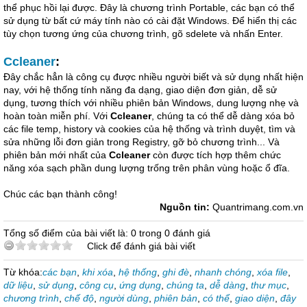
thể phục hồi lại được. Đây là chương trình Portable, các bạn có thể
sử dụng từ bất cứ máy tính nào có cài đặt Windows. Để hiển thị các
tùy chọn tương ứng của chương trình, gõ sdelete và nhấn Enter.
Ccleaner
:
Đây chắc hẳn là công cụ được nhiều người biết và sử dụng nhất hiện
nay, với hệ thống tính năng đa dạng, giao diện đơn giản, dễ sử
dụng, tương thích với nhiều phiên bản Windows, dung lượng nhẹ và
hoàn toàn miễn phí. Với
Ccleaner
, chúng ta có thể dễ dàng xóa bỏ
các file temp, history và cookies của hệ thống và trình duyệt, tìm và
sửa những lỗi đơn giản trong Registry, gỡ bỏ chương trình... Và
phiên bản mới nhất của
Ccleaner
còn được tích hợp thêm chức
năng xóa sạch phần dung lượng trống trên phân vùng hoặc ổ đĩa.
Chúc các bạn thành công!
Nguồn tin:
Quantrimang.com.vn
Tổng số điểm của bài viết là: 0 trong 0 đánh giá
Click để đánh giá bài viết
Từ khóa:
các bạn
,
khi xóa
,
hệ thống
,
ghi đè
,
nhanh chóng
,
xóa file
,
dữ liệu
,
sử dụng
,
công cụ
,
ứng dụng
,
chúng ta
,
dễ dàng
,
thư mục
,
chương trình
,
chế độ
,
người dùng
,
phiên bản
,
có thể
,
giao diện
,
đây