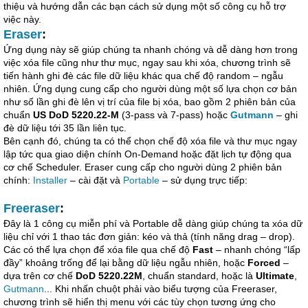
thiệu và hướng dẫn các bạn cách sử dụng một số công cụ hỗ trợ
việc này.
Eraser
:
Ứng dụng này sẽ giúp chúng ta nhanh chóng và dễ dàng hơn trong
việc xóa file cũng như thư mục, ngay sau khi xóa, chương trình sẽ
tiến hành ghi đè các file dữ liệu khác qua chế độ random – ngẫu
nhiên. Ứng dụng cung cấp cho người dùng một số lựa chọn cơ bản
như số lần ghi đè lên vị trí của file bị xóa, bao gồm 2 phiên bản của
chuẩn
US DoD 5220.22-M
(3-pass và 7-pass) hoặc
Gutmann
– ghi
đè dữ liệu tới 35 lần liên tục.
Bên cạnh đó, chúng ta có thể chọn chế độ xóa file và thư mục ngay
lập tức qua giao diện chính On-Demand hoặc đặt lịch tự động qua
cơ chế Scheduler. Eraser cung cấp cho người dùng 2 phiên bản
chính:
Installer
– cài đặt và
Portable
– sử dụng trực tiếp:
Freeraser
:
Đây là 1 công cụ miễn phí và Portable dễ dàng giúp chúng ta xóa dữ
liệu chỉ với 1 thao tác đơn giản: kéo và thả (tính năng drag – drop).
Các có thể lựa chọn để xóa file qua chế độ
Fast
– nhanh chóng “lấp
đầy” khoảng trống để lại bằng dữ liệu ngẫu nhiên, hoặc
Forced
–
dựa trên cơ chế
DoD 5220.22M
, chuẩn standard, hoặc là
Ultimate
,
Gutmann
... Khi nhấn chuột phải vào biểu tượng của Freeraser,
chương trình sẽ hiển thị menu với các tùy chọn tương ứng cho