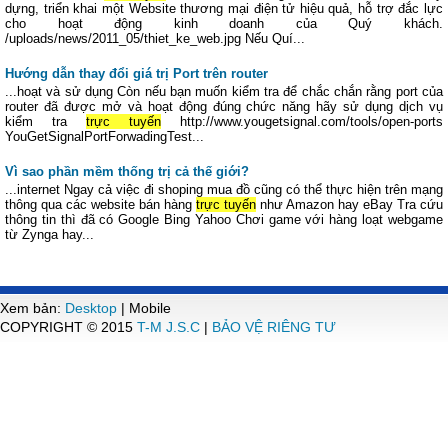
dựng, triển khai một Website thương mại điện tử hiệu quả, hỗ trợ đắc lực
cho hoạt động kinh doanh của Quý khách.
/uploads/news/2011_05/thiet_ke_web.jpg Nếu Quí...
Hướng dẫn thay đổi giá trị Port trên router
...hoạt và sử dụng Còn nếu bạn muốn kiểm tra để chắc chắn rằng port của
router đã được mở và hoạt động đúng chức năng hãy sử dụng dịch vụ
kiểm tra
trực tuyến
http://www.yougetsignal.com/tools/open-ports
YouGetSignalPortForwadingTest...
Vì sao phần mềm thống trị cả thế giới?
...internet Ngay cả việc đi shoping mua đồ cũng có thể thực hiện trên mạng
thông qua các website bán hàng
trực tuyến
như Amazon hay eBay Tra cứu
thông tin thì đã có Google Bing Yahoo Chơi game với hàng loạt webgame
từ Zynga hay...
Xem bản:
Desktop
| Mobile
COPYRIGHT © 2015
T-M J.S.C
|
BẢO VỆ RIÊNG TƯ