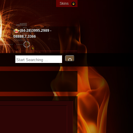
Skins
+(84-28)3995.2989 -
08888.7.3366