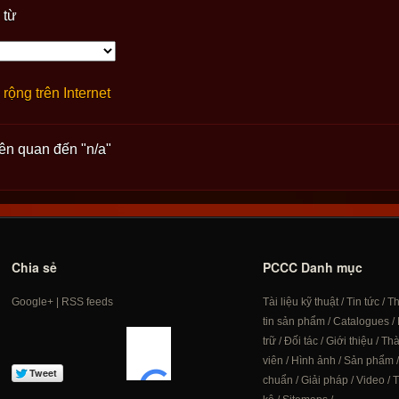
 từ
rộng trên Internet
iên quan đến "n/a"
Chia sẻ
PCCC Danh mục
Google+
|
RSS feeds
Tài liệu kỹ thuật
/
Tin tức
/
T
tin sản phẩm
/
Catalogues
/
trữ
/
Đối tác
/
Giới thiệu
/
Th
viên
/
Hình ảnh
/
Sản phẩm
chuẩn
/
Giải pháp
/
Video
/
T