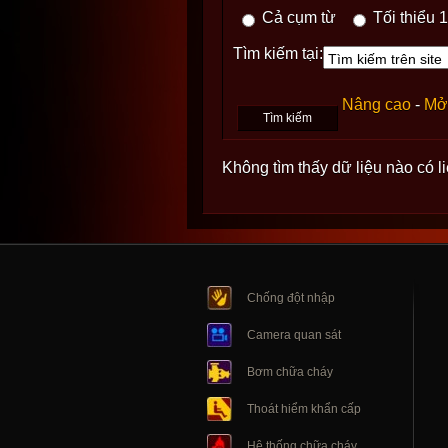
Cả cụm từ
Tối thiểu 1
Tìm kiếm tại:
Nâng cao
-
Mở 
Không tìm thấy dữ liệu nào có l
Chống đột nhập
Camera quan sát
Bơm chữa cháy
Thoát hiểm khẩn cấp
Hệ thống chữa cháy