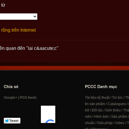
 từ
rộng trên Internet
iên quan đến "lại c&aacute;c"
Chia sẻ
PCCC Danh mục
Google+
|
RSS feeds
Tài liệu kỹ thuật
/
Tin tức
/
T
tin sản phẩm
/
Catalogues
/
trữ
/
Đối tác
/
Giới thiệu
/
Th
viên
/
Hình ảnh
/
Sản phẩm
chuẩn
/
Giải pháp
/
Video
/
T