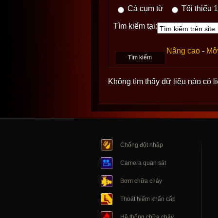
Cả cụm từ
Tối thiểu 1
Tìm kiếm tại:
Nâng cao
-
Mở 
Không tìm thấy dữ liệu nào có l
Chống đột nhập
Camera quan sát
Bơm chữa cháy
Thoát hiểm khẩn cấp
Hệ thống chữa cháy