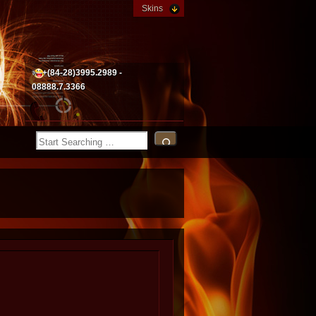
Skins
+(84-28)3995.2989 -
08888.7.3366