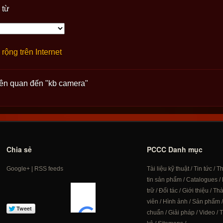
 từ
rộng trên Internet
liên quan đến "kb camera"
Chia sẻ
PCCC Danh mục
Google+
|
RSS feeds
Tài liệu kỹ thuật
/
Tin tức
/
T
tin sản phẩm
/
Catalogues
/
trữ
/
Đối tác
/
Giới thiệu
/
Th
viên
/
Hình ảnh
/
Sản phẩm
chuẩn
/
Giải pháp
/
Video
/
T