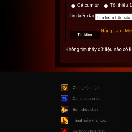
Cả cụm từ
Tối thiểu 1
Tìm kiếm tại:
Nâng cao
-
Mở 
Không tìm thấy dữ liệu nào có 
Chống đột nhập
Camera quan sát
Bơm chữa cháy
Thoát hiểm khẩn cấp
Hệ thống chữa cháy