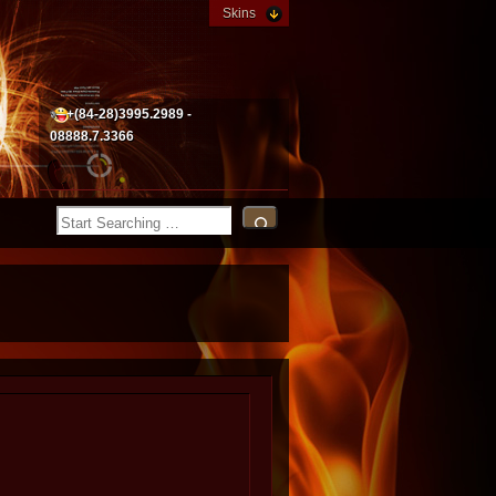
Skins
+(84-28)3995.2989 -
08888.7.3366