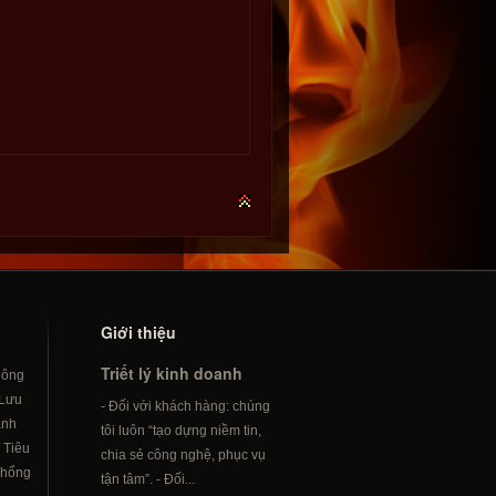
Giới thiệu
Triết lý kinh doanh
hông
Lưu
- Đối với khách hàng: chúng
ành
tôi luôn “tạo dựng niềm tin,
/
Tiêu
chia sẻ công nghệ, phục vụ
hống
tận tâm”. - Đối...