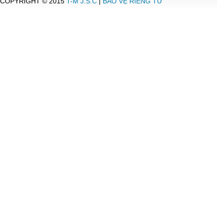
COPYRIGHT © 2015
T-M J.S.C
|
BẢO VỆ RIÊNG TƯ