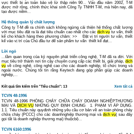
vực thiết bị an toàn bảo vệ từ thập niên 90... Vào đầu năm 2002, T-M
được mở rộng, chính thức khai sinh Công Ty TNHH T-M, mà hiện nay, đã
tạo được niềm...
Hệ thống quản lý chất lượng
Công ty T-M đề ra chính sách không ngừng cải thiện hệ thống chất lượng
với mục tiêu đặt ra là đạt tiêu chuẩn cao nhất cho các
dịch vụ
tư vấn, thiết
kế cho khách hàng theo phương châm: >> Đặt vị trí người tư vấn, thiết
kế vào vị trí của Chủ đầu tư để sản phẩm tư vấn thiết kế đạt...
Lời ngỏ
...tầm quan trọng của kỷ nguyên phát triển công nghệ, T-M đã ra đời. Với
mục tiêu trở thành nơi tin cậy chuyên cung cấp các thiết bị, giải pháp,
dịch
vụ
về công nghệ, công nghệ cao cho các doanh nghiệp, tổ chức trong và
ngoài nước. Chúng tôi tin rằng Keytech đang góp phần giúp các doanh
nghiệp,...
Kết quả tìm kiếm trên "Tiêu chuẩn": 13
Xem tất cả
TCVN 48-1996
TCVN 48-1996 PHÒNG CHÁY CHỮA CHÁY DOANH NGHIỆPTHƯƠNG
MẠI VÀ
DỊCH VỤ
NHỮNG QUY ĐỊNH CHUNG 1. PHẠM VI ÁP DỤNG.
1.1. Tiêu chuẩn này quyđịnh những yêu cầu cơ bản về an toàn phòng cháy
chữa cháy (PCCC) cho các doanhnghiệp thương mại và
dịch vụ
( sau đây
gọi tắt là doanh nghiệp thương mại) thuộcbộ...
TCVN 6160:1996