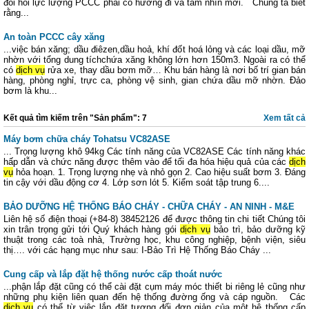
đòi hỏi lực lượng PCCC phải có hướng đi và tầm nhìn mới. Chúng ta biết
rằng...
An toàn PCCC cây xăng
...việc bán xăng; dầu điêzen,dầu hoả, khí đốt hoá lỏng và các loại dầu, mỡ
nhờn với tổng dung tíchchứa xăng không lớn hơn 150m3. Ngoài ra có thể
có
dịch vụ
rửa xe, thay dầu bơm mỡ… Khu bán hàng là nơi bố trí gian bán
hàng, phòng nghỉ, trực ca, phòng vệ sinh, gian chứa dầu mỡ nhờn. Đảo
bơm là khu...
Kết quả tìm kiếm trên "Sản phẩm": 7
Xem tất cả
Máy bơm chữa cháy Tohatsu VC82ASE
... Trọng lượng khô 94kg Các tính năng của VC82ASE Các tính năng khác
hấp dẫn và chức năng được thêm vào để tối đa hóa hiệu quả của các
dịch
vụ
hỏa hoạn. 1. Trọng lượng nhẹ và nhỏ gọn 2. Cao hiệu suất bơm 3. Đáng
tin cậy với dầu động cơ 4. Lớp sơn lót 5. Kiểm soát tập trung 6....
BẢO DƯỠNG HỆ THỐNG BÁO CHÁY - CHỮA CHÁY - AN NINH - M&E
Liên hệ số điện thoại (+84-8) 38452126 để được thông tin chi tiết Chúng tôi
xin trân trọng gửi tới Quý khách hàng gói
dịch vụ
bảo trì, bảo dưỡng kỹ
thuật trong các toà nhà, Trường học, khu công nghiệp, bệnh viện, siêu
thị…. với các hạng mục như sau: I-Bảo Trì Hệ Thống Báo Cháy ...
Cung cấp và lắp đặt hệ thống nước cấp thoát nước
...phận lắp đặt cũng có thể cài đặt cụm máy móc thiết bi riêng lẻ cũng như
những phụ kiện liên quan đến hệ thống đường ống và cáp nguồn. Các
dịch vụ
có thể từ việc lắp đặt tương đối đơn giản của một hệ thống cấp