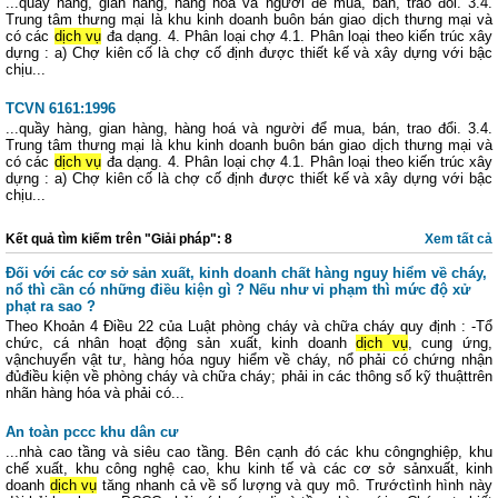
...quầy hàng, gian hàng, hàng hoá và người để mua, bán, trao đổi. 3.4.
Trung tâm thưng mại là khu kinh doanh buôn bán giao dịch thưng mại và
có các
dịch vụ
đa dạng. 4. Phân loại chợ 4.1. Phân loại theo kiến trúc xây
dựng : a) Chợ kiên cố là chợ cố định được thiết kế và xây dựng với bậc
chịu...
TCVN 6161:1996
...quầy hàng, gian hàng, hàng hoá và người để mua, bán, trao đổi. 3.4.
Trung tâm thưng mại là khu kinh doanh buôn bán giao dịch thưng mại và
có các
dịch vụ
đa dạng. 4. Phân loại chợ 4.1. Phân loại theo kiến trúc xây
dựng : a) Chợ kiên cố là chợ cố định được thiết kế và xây dựng với bậc
chịu...
Kết quả tìm kiếm trên "Giải pháp": 8
Xem tất cả
Đối với các cơ sở sản xuất, kinh doanh chất hàng nguy hiểm về cháy,
nổ thì cần có những điều kiện gì ? Nếu như vi phạm thì mức độ xử
phạt ra sao ?
Theo Khoản 4 Điều 22 của Luật phòng cháy và chữa cháy quy định : -Tổ
chức, cá nhân hoạt động sản xuất, kinh doanh
dịch vụ
, cung ứng,
vậnchuyển vật tư, hàng hóa nguy hiểm về cháy, nổ phải có chứng nhận
đủđiều kiện về phòng cháy và chữa cháy; phải in các thông số kỹ thuậttrên
nhãn hàng hóa và phải có...
An toàn pccc khu dân cư
...nhà cao tầng và siêu cao tầng. Bên cạnh đó các khu côngnghiệp, khu
chế xuất, khu công nghệ cao, khu kinh tế và các cơ sở sảnxuất, kinh
doanh
dịch vụ
tăng nhanh cả về số lượng và quy mô. Trướctình hình này