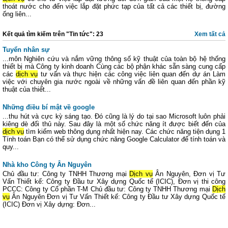
thoát nước cho đến việc lắp đặt phức tạp của tất cả các thiết bị, đường
ống liên...
Kết quả tìm kiếm trên "Tin tức": 23
Xem tất cả
Tuyển nhân sự
...môn Nghiên cứu và nắm vững thông số kỹ thuật của toàn bộ hệ thống
thiết bị mà Công ty kinh doanh Cùng các bộ phận khác sẵn sàng cung cấp
các
dịch vụ
tư vấn và thực hiện các công việc liên quan đến dự án Làm
việc với chuyên gia nước ngoài về những vấn đề liên quan đến phần kỹ
thuật của thiết...
Những điều bí mật về google
...thu hút và cực kỳ sáng tạo. Đó cũng là lý do tại sao Microsoft luôn phải
kiêng dè đối thủ này. Sau đây là một số chức năng ít được biết đến của
dịch vụ
tìm kiếm web thông dụng nhất hiện nay. Các chức năng tiện dụng 1
Tính toán Bạn có thể sử dụng chức năng Google Calculator để tính toán và
quy...
Nhà kho Công ty Ân Nguyên
Chủ đầu tư: Công ty TNHH Thương mại
Dịch vụ
Ân Nguyên, Đơn vị Tư
Vấn Thiết kế: Công ty Đầu tư Xây dựng Quốc tế (ICIC), Đơn vị thi công
PCCC: Công ty Cổ phần T-M Chủ đầu tư: Công ty TNHH Thương mại
Dịch
vụ
Ân Nguyên Đơn vị Tư Vấn Thiết kế: Công ty Đầu tư Xây dựng Quốc tế
(ICIC) Đơn vị Xây dựng: Đơn...