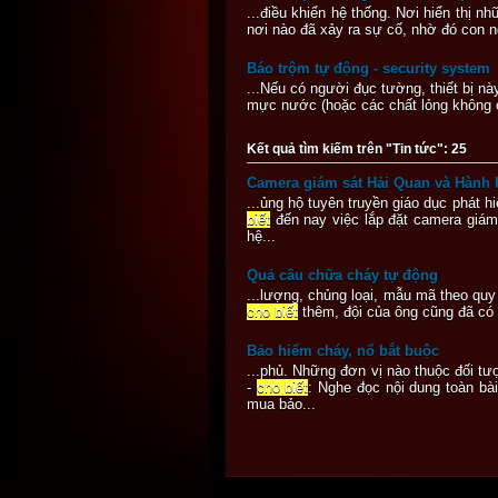
...điều khiển hệ thống. Nơi hiển thị n
nơi nào đã xảy ra sự cố, nhờ đó con ng
Báo trộm tự động - security system
...Nếu có người đục tường, thiết bị n
mực nước (hoặc các chất lỏng không c
Kết quả tìm kiếm trên "Tin tức": 25
Camera giám sát Hải Quan và Hành 
...ủng hộ tuyên truyền giáo dục phát 
biết
đến nay việc lắp đặt camera giám
hệ...
Quả cầu chữa cháy tự động
...lượng, chủng loại, mẫu mã theo qu
cho biết
thêm, đội của ông cũng đã có h
Bảo hiểm cháy, nổ bắt buộc
...phủ. Những đơn vị nào thuộc đối 
-
cho biết
: Nghe đọc nội dung toàn bà
mua bảo...