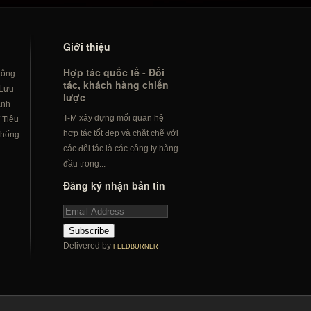
Giới thiệu
Hợp tác quốc tế - Đối
hông
tác, khách hàng chiến
Lưu
lược
ành
T-M xây dựng mối quan hệ
/
Tiêu
hợp tác tốt đẹp và chặt chẽ với
hống
các đối tác là các công ty hàng
đầu trong...
Đăng ký nhận bản tin
Subscribe
Delivered by
FEEDBURNER