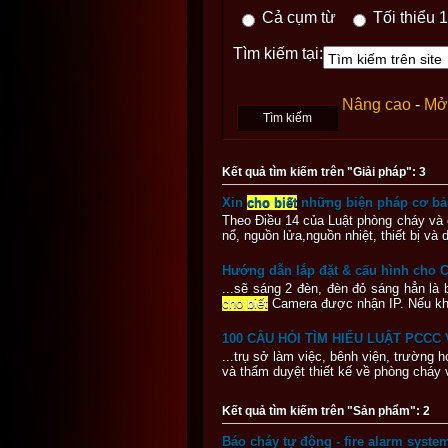
Cả cụm từ
Tối thiểu 1
Tìm kiếm tại:
Nâng cao
-
Mở 
Kết quả tìm kiếm trên "Giải pháp": 3
Xin
cho biết
những biện pháp cơ bản
Theo Điều 14 của Luật phòng cháy và 
nổ, nguồn lửa,nguồn nhiệt, thiết bị và
Hướng dẫn lắp đặt & cấu hình cho Ca
...sẽ sáng 2 đèn, đèn đỏ sáng hẳn là
cho biết
Camera được nhận IP. Nếu khôn
100 CÂU HỎI TÌM HIỂU LUẬT PCC
...trụ sở làm việc, bênh viện, trường 
và thẩm duyệt thiết kế về phòng cháy
Kết quả tìm kiếm trên "Sản phẩm": 2
Báo cháy tự động - fire alarm syste