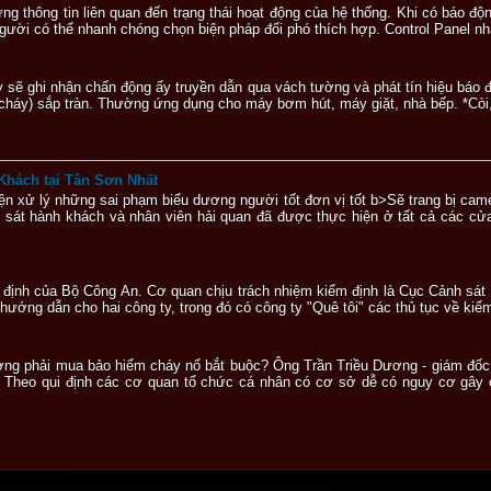
hững thông tin liên quan đến trạng thái hoạt động của hệ thống. Khi có báo độ
ười có thể nhanh chóng chọn biện pháp đối phó thích hợp. Control Panel nhận
ày sẽ ghi nhận chấn động ấy truyền dẫn qua vách tường và phát tín hiệu báo
háy) sắp tràn. Thường ứng dụng cho máy bơm hút, máy giặt, nhà bếp. *Còi,
Khách tại Tân Sơn Nhất
hiện xử lý những sai phạm biểu dương người tốt đơn vị tốt b>Sẽ trang bị cam
 sát hành khách và nhân viên hải quan đã được thực hiện ở tất cả các cử
y định của Bộ Công An. Cơ quan chịu trách nhiệm kiểm định là Cục Cảnh s
ướng dẫn cho hai công ty, trong đó có công ty "Quê tôi" các thủ tục về kiểm 
tượng phải mua bảo hiểm cháy nổ bắt buộc? Ông Trần Triều Dương - giám 
i Theo qui định các cơ quan tổ chức cá nhân có cơ sở dễ có nguy cơ gây 