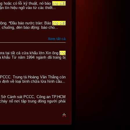
ng hoặc có lỗi kỹ thuật, nó báo
cho biết
 tín hiệu ngõ vào từ các thiết...
 động. *Đầu báo nước tràn: Báo
cho biết
 chuông, đèn báo động: báo cho...
Xem tất cả
era tại tất cả cửa khẩu lớn Xin ông
cho
a khẩu Từ năm 1994 ngành đã trang bị
át PCCC. Trung tá Hoàng Văn Thắng còn
định về loại bình chữa lửa hình cầu...
đốc Sở Cảnh sát PCCC, Công an TP.HCM
cháy nổ nơi tập trung đông người phải