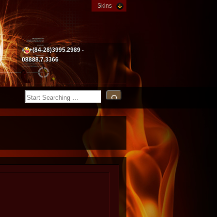
Skins
+(84-28)3995.2989 -
08888.7.3366