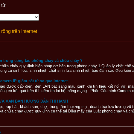
 từ
rộng trên Internet
 trong công tác phòng cháy và chữa cháy ?
chữa cháy quy định biện pháp cơ bản trong phòng cháy 1.Quản lý chặt chẽ v
 dụng cụ sinh lửa, sinh nhiệt, chất sinh lửa,sinh nhiệt; bảo đảm các điều kiện
mera IP giám sát từ xa qua Internet
 báo được cấp điện, đèn LAN bật sáng màu xanh khi tín hiệu kết nối với mạ
g có kết quả trên thì kiểm tra lại hệ thống mạng. Phần Cấu hình Camera x
C VÀ VĂN BẢN HƯỚNG DẪN THI HÀNH
học, rạp hát, khách sạn, chợ, trung tâm thương mại, doanh trại lực lượng vũ
 và chữa cháy được quy định cụ thể tại Điều mấy của Luật phòng cháy và ch
m