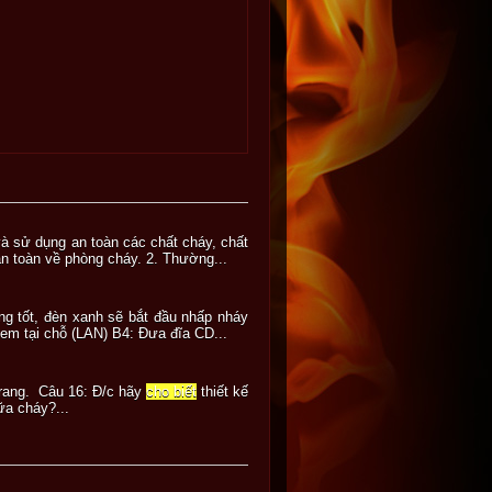
à sử dụng an toàn các chất cháy, chất
 an toàn về phòng cháy. 2. Thường...
ng tốt, đèn xanh sẽ bắt đầu nhấp nháy
em tại chỗ (LAN) B4: Đưa đĩa CD...
 trang. Câu 16: Đ/c hãy
cho biết
thiết kế
ữa cháy?...