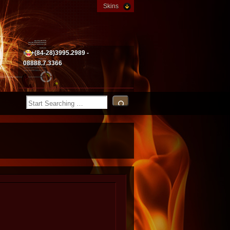
Skins
+(84-28)3995.2989 -
08888.7.3366