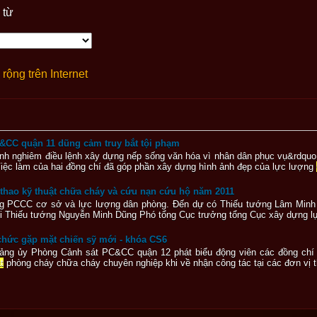
 từ
rộng trên Internet
CC quận 11 dũng cảm truy bắt tội phạm
h nghiêm điều lệnh xây dựng nếp sống văn hóa vì nhân dân phục vụ&rdquo d
 làm của hai đồng chí đã góp phần xây dựng hình ảnh đẹp của lực lượng
o kỹ thuật chữa cháy và cứu nạn cứu hộ năm 2011
̣ng PCCC cơ sở và lực lượng dân phòng. Đến dự có Thiếu tướng Lâm Minh Ch
̃ hội Thiếu tướng Nguyễn Minh Dũng Phó tổng Cục trưởng tổng Cục xây dựng
ức gặp mặt chiến sỹ mới - khóa CS6
ng ủy Phòng Cảnh sát PC&CC quận 12 phát biểu động viên các đồng chí ch
t
phòng cháy chữa cháy chuyên nghiệp khi về nhận công tác tại các đơn vị