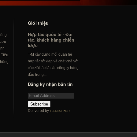
Giới thiệu
Hợp tác quốc tế - Đối
hông
tác, khách hàng chiến
Lưu
lược
ành
T-M xây dựng mối quan hệ
/
Tiêu
hợp tác tốt đẹp và chặt chẽ với
hống
các đối tác là các công ty hàng
đầu trong...
Đăng ký nhận bản tin
Subscribe
Delivered by
FEEDBURNER