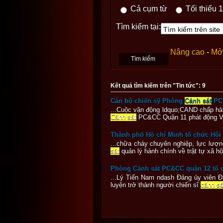
Cả cụm từ
Tối thiểu 1
Tìm kiếm tại:
Nâng cao
-
Mở 
Kết quả tìm kiếm trên "Tin tức": 9
Cán bộ chiến sỹ Phòng
Cảnh sát
PC&
...Cuộc vận động ldquo;CAND chấp hàn
Cảnh sát
PC&CC Quận 11 phát động Việc
Thành phố Hồ chí Minh tổ chức Hội tha
...chữa cháy chuyên nghiệp, lực lươ
sát
quản lý hành chính về trật tự xa
Phòng Cảnh sát PC&CC quận 12 tổ ch
...Lý Tiến Nam ndash Đảng ủy viên Đả
luyện trở thành người chiến sĩ
cảnh sá