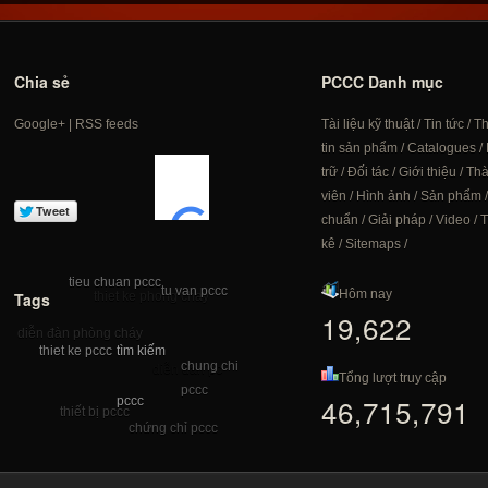
Chia sẻ
PCCC Danh mục
Google+
|
RSS feeds
Tài liệu kỹ thuật
/
Tin tức
/
T
tin sản phẩm
/
Catalogues
/
trữ
/
Đối tác
/
Giới thiệu
/
Th
viên
/
Hình ảnh
/
Sản phẩm
chuẩn
/
Giải pháp
/
Video
/
T
kê
/
Sitemaps
/
tieu chuan pccc
tu van pccc
Hôm nay
Tags
thiet ke phong chay
19,622
diễn đàn phòng cháy
tìm kiếm
thiet ke pccc
pccc chong chay
chung chi
diễn đàn pc
Tổng lượt truy cập
pccc
46,715,791
pccc
thiết bị pccc
chứng chỉ pccc