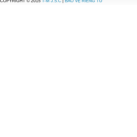
COPYRIGHT © 2015
T-M J.S.C
|
BẢO VỆ RIÊNG TƯ