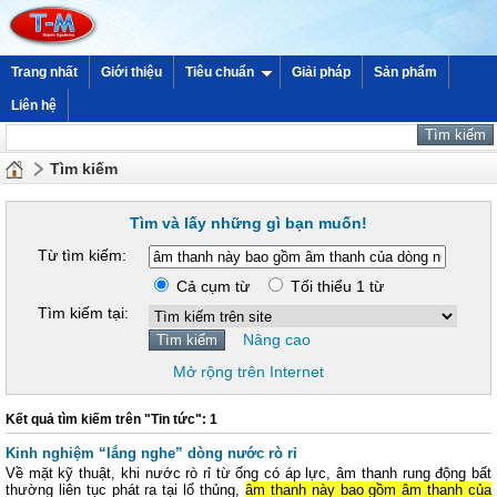
Trang nhất
Giới thiệu
Tiêu chuẩn
Giải pháp
Sản phẩm
Liên hệ
Tìm kiếm
Tìm và lấy những gì bạn muốn!
Từ tìm kiếm:
Cả cụm từ
Tối thiểu 1 từ
Tìm kiếm tại:
Nâng cao
Mở rộng trên Internet
Kết quả tìm kiếm trên "Tin tức": 1
Kinh nghiệm “lắng nghe” dòng nước rò rỉ
Về mặt kỹ thuật, khi nước rò rỉ từ ống có áp lực, âm thanh rung động bất
thường liên tục phát ra tại lổ thủng,
âm thanh này bao gồm âm thanh của