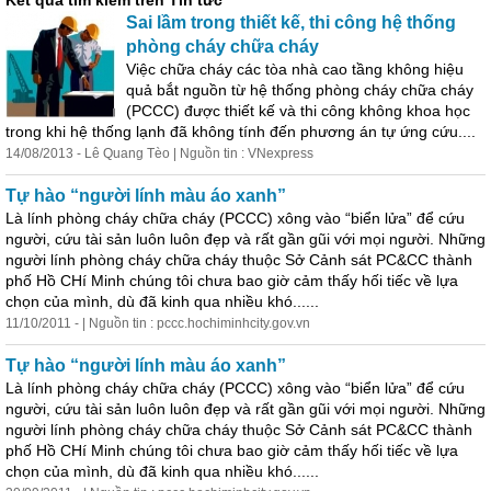
Kết quả tìm kiếm trên Tin tức
Sai lầm trong thiết kế, thi công hệ thống
phòng cháy chữa cháy
Việc chữa cháy các tòa nhà cao tầng không hiệu
quả bắt nguồn từ hệ thống phòng cháy chữa cháy
(PCCC) được thiết kế và thi công không khoa học
trong khi hệ thống lạnh đã không tính đến phương án tự ứng cứu....
14/08/2013 - Lê Quang Tèo | Nguồn tin : VNexpress
Tự hào “người lính màu áo xanh”
Là lính phòng cháy chữa cháy (PCCC) xông vào “biển lửa” để cứu
người, cứu tài sản luôn luôn đẹp và rất gần gũi với mọi người. Những
người lính phòng cháy chữa cháy thuộc Sở Cảnh sát PC&CC thành
phố Hồ CHí Minh chúng tôi chưa bao giờ cảm thấy hối tiếc về lựa
chọn của mình, dù đã kinh qua nhiều khó......
11/10/2011 - | Nguồn tin : pccc.hochiminhcity.gov.vn
Tự hào “người lính màu áo xanh”
Là lính phòng cháy chữa cháy (PCCC) xông vào “biển lửa” để cứu
người, cứu tài sản luôn luôn đẹp và rất gần gũi với mọi người. Những
người lính phòng cháy chữa cháy thuộc Sở Cảnh sát PC&CC thành
phố Hồ CHí Minh chúng tôi chưa bao giờ cảm thấy hối tiếc về lựa
chọn của mình, dù đã kinh qua nhiều khó......