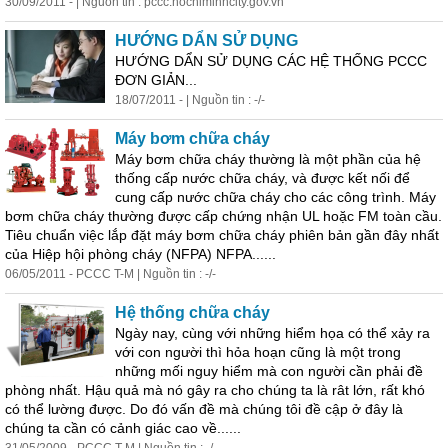
30/09/2011 - | Nguồn tin : pccc.hochiminhcity.gov.vn
HƯỚNG DẨN SỬ DỤNG
HƯỚNG DẨN SỬ DỤNG CÁC HỆ THỐNG PCCC
ĐƠN GIẢN...
18/07/2011 - | Nguồn tin : -/-
Máy bơm chữa cháy
Máy bơm chữa cháy thường là một phần của hệ
thống cấp nước chữa cháy, và được kết nối để
cung cấp nước chữa cháy cho các công trình. Máy
bơm chữa cháy thường được cấp chứng nhận UL hoặc FM toàn cầu.
Tiêu chuẩn việc lắp đặt máy bơm chữa cháy phiên bản gần đây nhất
của Hiệp hội phòng cháy (NFPA) NFPA......
06/05/2011 - PCCC T-M | Nguồn tin : -/-
Hệ thống chữa cháy
Ngày nay, cùng với những hiểm họa có thể xảy ra
với con người thì hỏa hoạn cũng là một trong
những mối nguy hiểm mà con người cần phải đề
phòng nhất. Hậu quả mà nó gây ra cho chúng ta là rât lớn, rất khó
có thể lường được. Do đó vấn đề mà chúng tôi đề cập ở đây là
chúng ta cần có cảnh giác cao về......