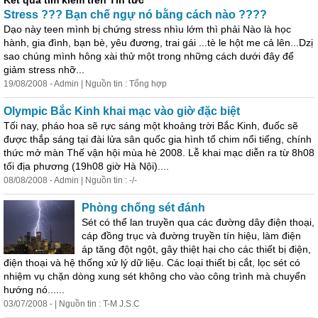
Kết quả tìm kiếm trên Tin tức
Stress ??? Bạn chế ngự nó bằng cách nào ????
Dạo này teen mình bị chứng stress nhìu lớm thì phải Nào là học
hành, gia đình, bạn bè, yêu đương, trai gái ...tè le hột me cả lên...Dzị
sao chúng mình hông xài thử một trong những cách dưới đây để
giảm stress nhỡ...
19/08/2008 - Admin | Nguồn tin : Tổng hợp
Olympic Bắc Kinh khai mạc vào giờ đặc biệt
Tối nay, pháo hoa sẽ rực sáng một khoảng trời Bắc Kinh, đuốc sẽ
được thắp sáng tại đài lửa sân quốc gia hình tổ chim nổi tiếng, chính
thức mở màn Thế vận hội mùa hè 2008. Lễ khai mạc diễn ra từ 8h08
tối địa phương (19h08 giờ Hà Nội)....
08/08/2008 - Admin | Nguồn tin : -/-
Phòng chống sét đánh
Sét có thể lan truyền qua các đường dây điện thoại,
cáp đồng trục và đường truyền tín hiệu, làm điện
áp tăng đột ngột, gây thiệt hại cho các thiết bị điện,
điện thoại và hệ thống xử lý dữ liệu. Các loại thiết bị cắt, lọc sét có
nhiệm vụ chặn dòng xung sét không cho vào công trình mà chuyển
hướng nó......
03/07/2008 - | Nguồn tin : T-M J.S.C