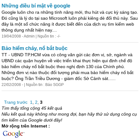
Những điều bí mật về google
Google luôn cho ra những tính năng mới, thu hút và cực kỳ sáng tạo.
Đó cũng là lý do tại sao Microsoft luôn phải kiêng dè đối thủ này. Sau
đây là một số chức năng ít được biết đến của dịch vụ tìm kiếm web
thông dụng nhất hiện nay....
19/04/2008 - Admin | Nguồn tin : -/-
Bảo hiểm cháy, nổ bắt buộc
TT - UBND TP.HCM vừa có công văn gửi các đơn vị, sở, ngành và
UBND các quận huyện về việc triển khai thực hiện qui định chế độ
bảo hiểm cháy nổ bắt buộc theo nghị định 130 của Chính phủ.
Những đơn vị nào thuộc đối tượng phải mua bảo hiểm cháy nổ bắt
buộc? Ông Trần Triều Dương - giám đốc Sở Cảnh sát......
22/02/2008 - | Nguồn tin : Báo SGGP
Trang trước
1
,
2
,
3
Tìm thấy tổng cộng 45 kết quả
Nếu kết quả này không như mong đợi, bạn hãy thử sử dụng công cụ
tìm kiếm của Google dưới đây!
Mở rộng trên Internet :