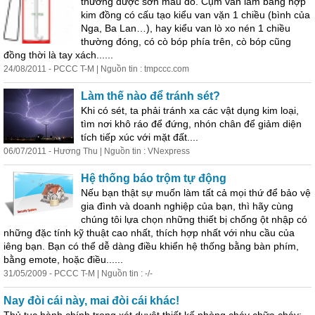
thường được sơn màu đỏ. Cụm van làm bằng hợp
kim đồng có cấu tạo kiểu van vặn 1 chiều (bình của
Nga, Ba Lan…), hay kiểu van lò xo nén 1 chiều
thường đóng, có cò bóp phía trên, cò bóp cũng
đồng thời là tay xách......
24/08/2011 - PCCC T-M | Nguồn tin : tmpccc.com
Làm thế nào để tránh sét?
Khi có sét, ta phải tránh xa các vật dụng kim loại,
tìm nơi khô ráo để đứng, nhón chân để giảm diện
tích tiếp xúc với mặt đất....
06/07/2011 - Hương Thu | Nguồn tin : VNexpress
Hệ thống báo trộm tự động
Nếu bạn thật sự muốn làm tất cả mọi thứ để bảo vệ
gia đình và doanh nghiệp của bạn, thì hãy cùng
chúng tôi lựa chọn những thiết bị chống ột nhập có
những đặc tính kỹ thuật cao nhất, thích hợp nhất với nhu cầu của
iêng bạn. Bạn có thể dễ dàng điều khiển hệ thống bằng bàn phím,
bằng emote, hoặc điều......
31/05/2009 - PCCC T-M | Nguồn tin : -/-
Nay đòi cái này, mai đòi cái khác!