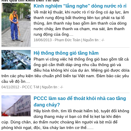
Kết quả tìm kiếm trên Tin tức
Kinh nghiệm “lắng nghe” dòng nước rò rỉ
Về mặt kỹ thuật, khi nước rò rỉ từ ống có áp lực, âm
thanh rung động bất thường liên tục phát ra tại lổ
thủng, âm thanh này bao gồm âm thanh của dòng
nước chảy, âm thanh va chạm, ma sát, âm thanh
rung động của ống....
18/06/2013 - Phạm Đức Toàn | Nguồn tin : -/-
Hệ thống thông gió tầng hầm
Phạm vi công việc hệ thống ống gió bao gồm tất cả
ống gió cần thiết dáp ứng nhu cầu thông gió và
điều hòa không khí của dự án. Miệng gió được döïa
trên các phụ kiện tiêu chuẩn phổ biến tại Việt nam. Đảm bảo các yêu
cầu về độ ồn....
04/11/2012 - PCCC T-M | Nguồn tin : -/-
PCCC làm sao để thoát khỏi nhà cao tầng
đang cháy?
Hãy bình tĩnh, tìm lối thoát hiểm bộ, tuyệt đối không
dùng thang máy vì bạn có thể bị kẹt lại khi điện
cúp. Dùng chăn, áo thấm nước choàng lên người và bịt mũi để
phòng khói ngạt, độc, lửa cháy lan trên cơ thể......