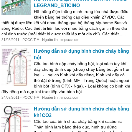
LEGRAND_BTICINO
Hệ thống điện thông minh trong tòa nhà được điều
khiển bằng hệ thống cáp điều khiển 27VDC. Các
thiết bị được liên kết với nhau thông qua hệ thống My-home Bus và
sóng Radio. Các thiết bị liên lạc với nhau bằng
cách
gửi tin theo địa
chỉ định trước (mỗi thiết bị được thiết lập một địa chỉ). Các thiết......
31/08/2011 - PCCC T-M | Nguồn tin : tmpccc.com
Hướng dẫn sử dụng bình chữa cháy bằng
bột
Cấu tạo bình dập cháy bằng bột, loại xách tay khí
đẩy chung Bình dập (chữa) cháy bằng bột gồm hai
loại: - Loại có bình khí đẩy riêng, bình khí đẩy có
thể đặt ở trong (bình MF - Trung Quốc) hoặc ngoài
bình bột (bình OPX - Nga). - Loại không có bình khí
đẩy riêng mà nạp khí trực tiếp vào bình bột......
24/08/2011 - PCCC T-M | Nguồn tin : tmpccc.com
Hướng dẫn sử dụng bình chữa cháy bằng
khí CO2
Cấu tạo của bình chưa cháy bằng khí cacbonic
Thân bình làm bằng thép đúc, hình trụ đứng