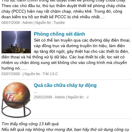
Thủ tục hành chính trong xét duyệt thiết kế phòng cháy chữa cháy:
Theo các chủ đầu tư, thủ tục thẩm duyệt thiết kế phòng cháy chữa
cháy (PCCC) hiện nay rất chậm chạp, nhiêu khê. Trong đó, công
đoạn kiểm tra hồ sơ thiết kế PCCC bị chê nhiều nhất....
08/07/2008 - Admin | Nguồn tin : Tuoitre
Phòng chống sét đánh
Sét có thể lan truyền qua các đường dây điện thoại,
cáp đồng trục và đường truyền tín hiệu, làm điện
áp tăng đột ngột, gây thiệt hại cho các thiết bị điện,
điện thoại và hệ thống xử lý dữ liệu. Các loại thiết bị cắt, lọc sét có
nhiệm vụ chặn dòng xung sét không cho vào công trình mà chuyển
hướng nó......
03/07/2008 - | Nguồn tin : T-M J.S.C
Quả cầu chữa cháy tự động
...
25/01/2008 - Admin | Nguồn tin : -/-
Tìm thấy tổng cộng 13 kết quả
Nếu kết quả này không như mong đợi, bạn hãy thử sử dụng công cụ