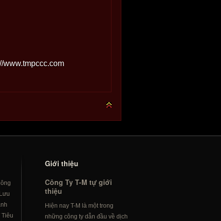
p://www.tmpccc.com
Giới thiệu
Công Ty T-M tự giới
hông
thiệu
Lưu
ành
Hiện nay T-M là một trong
/
Tiêu
những công ty dẫn đầu về dịch