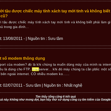
i tậu được chiếc máy tính xách tay mới tinh và không biết 
 cũ?
 tậu được chiếc máy tính xách tay mới tinh và không biết phải làm gì
ủ trong gia đình...
ết: 13/08/2011 - | Nguồn tin : Sưu tầm
ột số modem thông dụng
port của modem? đó là khi chúng ta muốn dùng máy của mình ra interne
êu là dùng cho FTP,
Web
server... khi đó máy chúng ta cần pblic một s
 bên ngoài internet. CÓ nhiều modem ko......
ết: 02/07/2011 - Sưu tầm | Nguồn tin : Nhất nghệ
Tìm thấy tổng cộng 6 kết quả
uả này không như mong đợi, bạn hãy thử sử dụng công cụ tìm kiếm của Google