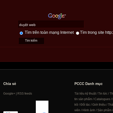
Tìm trên toàn mạng Internet
Tìm trong site htt
Chia sẻ
PCCC Danh mục
Google+
|
RSS feeds
Tài liệu kỹ thuật
/
Tin tức
/
T
tin sản phẩm
/
Catalogues
/
trữ
/
Đối tác
/
Giới thiệu
/
Th
viên
/
Hình ảnh
/
Sản phẩm