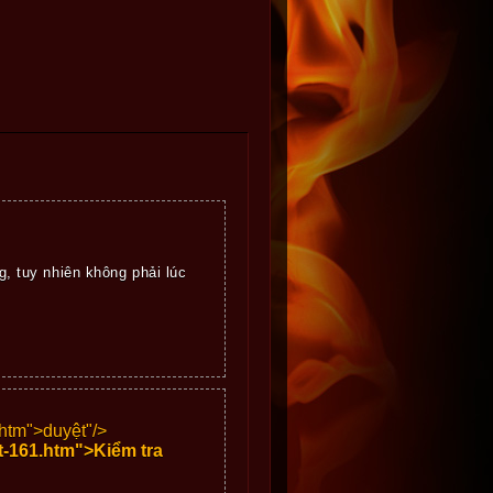
g, tuy nhiên không phải lúc
.htm">
duyệt"/>
et-161.htm">Kiểm tra