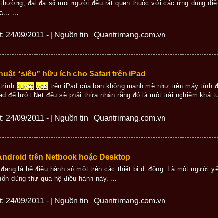
 thường, đại đa số mọi người đều rất quen thuộc với các ứng dụng diệt
... ...
ết: 24/09/2011 - | Nguồn tin : Quantrimang.com.vn
thuật “siêu” hữu ích cho Safari trên iPad
trình
duyệt
web
trên iPad của bạn không mạnh mẽ như trên máy tính đ
ad để lướt Net đều sẽ phải thừa nhận rằng đó là một trải nghiệm khá tuy
ết: 24/09/2011 - | Nguồn tin : Quantrimang.com.vn
Android trên Netbook hoặc Desktop
 đang là hệ điều hành số một trên các thiết bị di động. Là một người 
ốn dùng thử qua hệ điều hành này. ...
ết: 24/09/2011 - | Nguồn tin : Quantrimang.com.vn