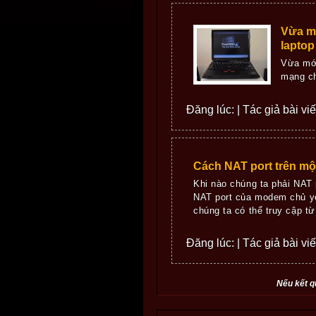
Vừa mớ
laptop
Vừa mới
mạng ch
Đăng lúc: | Tác giả bài vi
Cách NAT port trên m
Khi nào chúng ta phải NAT 
NAT port của modem chủ y
chúng ta có thể truy cập từ
Đăng lúc: | Tác giả bài vi
Nếu kết q