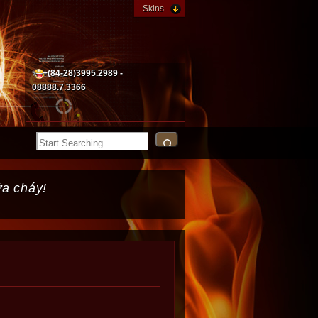
Skins
+(84-28)3995.2989 -
08888.7.3366
ữa cháy!