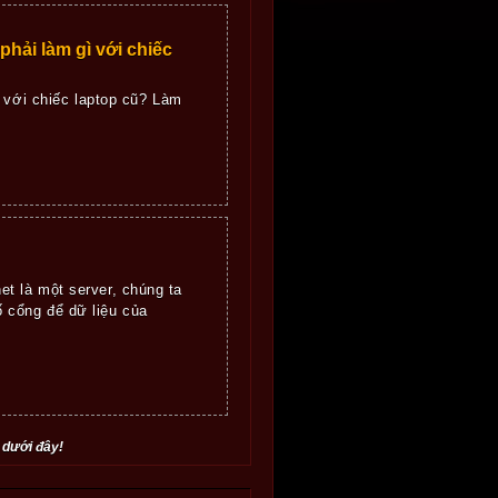
phải làm gì với chiếc
 với chiếc laptop cũ? Làm
t là một server, chúng ta
ố cổng để dữ liệu của
 dưới đây!