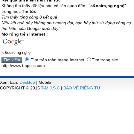
Kết quả tìm kiếm trên Tin tức
Không tìm thấy dữ liệu nào có liên quan đến : "
c&ocirc;ng nghệ
"
trong mục
Tin tức
Tìm thấy tổng cộng 0 kết quả
Nếu kết quả này không như mong đợi, bạn hãy thử sử dụng công cụ
tìm kiếm của Google dưới đây!
Mở rộng trên Internet :
Tìm trên toàn mạng Internet
Tìm trong site
http://www.tmpccc.com
Xem bản:
Desktop
| Mobile
COPYRIGHT © 2015
T-M J.S.C
|
BẢO VỆ RIÊNG TƯ