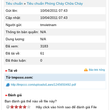
Tiêu chuẩn
»
Tiêu chuẩn Phòng Cháy Chữa Cháy
Gửi lên:
10/04/2011 07:43
Cập nhật:
10/04/2011 07:43
Người gửi:
tmvietnam
Thông tin bản quyền:
N/A
Dung lượng:
N/A
Đã xem:
3183
Đã tải về:
61
Đã thảo luận:
0
Báo link hỏng
Tải về
Từ tmpccc.com:
http://tmpccc.com/uploads/Laws/1245650492.pdf
Đánh giá
Bạn đánh giá thế nào về file này?
Hãy click vào hình sao để đánh giá File