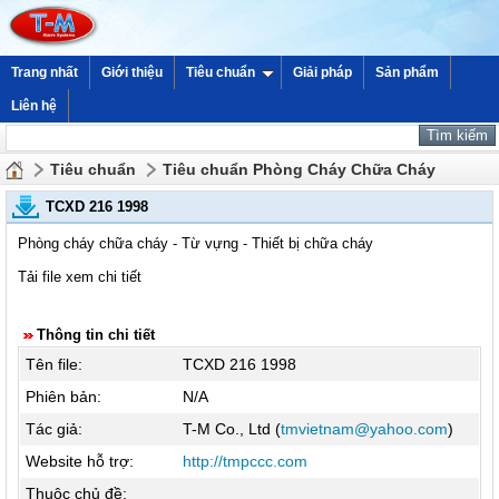
Trang nhất
Giới thiệu
Tiêu chuẩn
Giải pháp
Sản phẩm
Liên hệ
Tiêu chuẩn
Tiêu chuẩn Phòng Cháy Chữa Cháy
TCXD 216 1998
Phòng cháy chữa cháy - Từ vựng - Thiết bị chữa cháy
Tải file xem chi tiết
Thông tin chi tiết
Tên file:
TCXD 216 1998
Phiên bản:
N/A
Tác giả:
T-M Co., Ltd (
tmvietnam@yahoo.com
)
Website hỗ trợ:
http://tmpccc.com
Thuộc chủ đề: