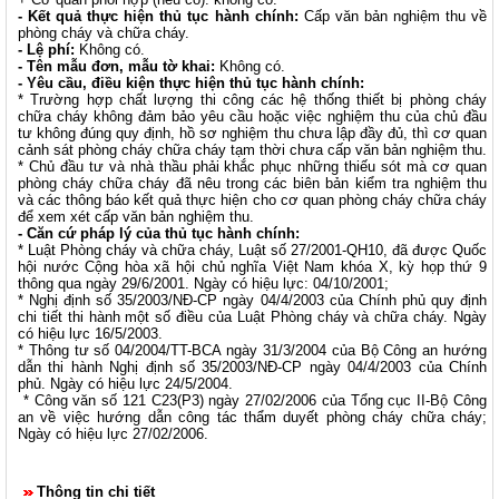
- Kết quả thực hiện thủ tục hành chính:
Cấp văn bản nghiệm thu về
phòng cháy và chữa cháy.
- Lệ phí:
Không có.
- Tên mẫu đơn, mẫu tờ khai:
Không có.
- Yêu cầu, điều kiện thực hiện thủ tục hành chính:
* Trường hợp chất lượng thi công các hệ thống thiết bị phòng cháy
chữa cháy không đảm bảo yêu cầu hoặc việc nghiệm thu của chủ đầu
tư không đúng quy định, hồ sơ nghiệm thu chưa lập đầy đủ, thì cơ quan
cảnh sát phòng cháy chữa cháy tạm thời chưa cấp văn bản nghiệm thu.
* Chủ đầu tư và nhà thầu phải khắc phục những thiếu sót mà cơ quan
phòng cháy chữa cháy đã nêu trong các biên bản kiểm tra nghiệm thu
và các thông báo kết quả thực hiện cho cơ quan phòng cháy chữa cháy
để xem xét cấp văn bản nghiệm thu.
- Căn cứ pháp lý của thủ tục hành chính:
* Luật Phòng cháy và chữa cháy, Luật số 27/2001-QH10, đã được Quốc
hội nước Cộng hòa xã hội chủ nghĩa Việt Nam khóa X, kỳ họp thứ 9
thông qua ngày 29/6/2001. Ngày có hiệu lực: 04/10/2001;
* Nghị định số 35/2003/NĐ-CP ngày 04/4/2003 của Chính phủ quy định
chi tiết thi hành một số điều của Luật Phòng cháy và chữa cháy. Ngày
có hiệu lực 16/5/2003.
* Thông tư số 04/2004/TT-BCA ngày 31/3/2004 của Bộ Công an hướng
dẫn thi hành Nghị định số 35/2003/NĐ-CP ngày 04/4/2003 của Chính
phủ. Ngày có hiệu lực 24/5/2004.
* Công văn số 121 C23(P3) ngày 27/02/2006 của Tổng cục II-Bộ Công
an về việc hướng dẫn công tác thẩm duyết phòng cháy chữa cháy;
Ngày có hiệu lực 27/02/2006.
Thông tin chi tiết