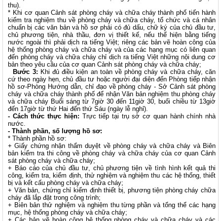
thu).
* Khi cơ quan Cảnh sát phòng cháy và chữa cháy thành phố tiến hành
kiểm tra nghiệm thu về phòng cháy và chữa cháy, tổ chức và cá nhân
chuẩn bị các văn bản và hồ sơ phải có đủ dấu, chữ ký của chủ đầu tư,
chủ phương tiện, nhà thầu, đơn vị thiết kế, nếu thể hiện bằng tiếng
nước ngoài thì phải dịch ra tiếng Việt; riêng các bản vẽ hoàn công của
hệ thống phòng cháy và chữa cháy và của các hạng mục có liên quan
đến phòng cháy và chữa cháy chỉ dịch ra tiếng Việt những nội dung cơ
bản theo yêu cầu của cơ quan Cảnh sát phòng cháy và chữa cháy;
Bước 3:
Khi đủ điều kiện an toàn về phòng cháy và chữa cháy, căn
cứ theo ngày hẹn, chủ đầu tư hoặc người đại diện đến Phòng tiếp nhận
hồ sơ-Phòng Hướng dẫn, chỉ đạo về phòng cháy - Sở Cảnh sát phòng
cháy và chữa cháy thành phố để nhận Văn bản nghiệm thu phòng cháy
và chữa cháy Buổi sáng từ 7giờ 30 đến 11giờ 30, buổi chiều từ 13giờ
đến 17giờ từ thứ Hai đến thứ Sáu (ngày lễ nghỉ).
- Cách thức thực hiện:
Trực tiếp tại trụ sở cơ quan hành chính nhà
nước.
- Thành phần, số lượng hồ sơ:
* Thành phần hồ sơ:
+ Giấy chứng nhận thẩm duyệt về phòng cháy và chữa cháy và Biên
bản kiểm tra thi công về phòng cháy và chữa cháy của cơ quan Cảnh
sát phòng cháy và chữa cháy;
+ Báo cáo của chủ đầu tư, chủ phương tiện về tình hình kết quả thi
công, kiểm tra, kiểm định, thử nghiệm và nghiệm thu các hệ thống, thiết
bị và kết cấu phòng cháy và chữa cháy;
+ Văn bản, chứng chỉ kiểm định thiết bị, phương tiện phòng cháy chữa
cháy đã lắp đặt trong công trình;
+ Biên bản thử nghiệm và nghiệm thu từng phần và tổng thể các hạng
mục, hệ thống phòng cháy và chữa cháy;
+ Các bản vẽ hoàn công hệ thống phòng cháy và chữa cháy và các