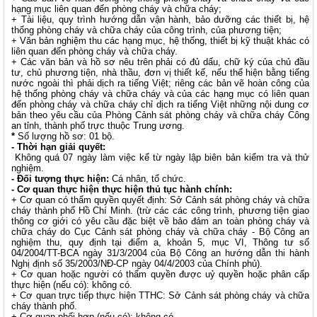
hạng mục liên quan đến phòng cháy và chữa cháy;
+ Tài liệu, quy trình hướng dẫn vận hành, bảo dưỡng các thiết bị, hệ
thống phòng cháy và chữa cháy của công trình, của phương tiện;
+ Văn bản nghiệm thu các hạng mục, hệ thống, thiết bị kỹ thuật khác có
liên quan đến phòng cháy và chữa cháy.
+ Các văn bản và hồ sơ nêu trên phải có đủ dấu, chữ ký của chủ đầu
tư, chủ phương tiện, nhà thầu, đơn vị thiết kế, nếu thể hiện bằng tiếng
nước ngoài thì phải dịch ra tiếng Việt; riêng các bản vẽ hoàn công của
hệ thống phòng cháy và chữa cháy và của các hạng mục có liên quan
đến phòng cháy và chữa cháy chỉ dịch ra tiếng Việt những nội dung cơ
bản theo yêu cầu của Phòng Cảnh sát phòng cháy và chữa cháy Công
an tỉnh, thành phố trực thuộc Trung ương.
*
Số lượng hồ sơ: 01 bộ.
- Thời hạn giải quyết:
Không quá 07 ngày làm việc kể từ ngày lập biên bản kiểm tra và thử
nghiệm.
- Đối tượng thực hiện:
Cá nhân, tổ chức.
- Cơ quan thực hiện thực hiện thủ tục hành chính:
+ Cơ quan có thẩm quyền quyết định: Sở Cảnh sát phòng cháy và chữa
cháy thành phố Hồ Chí Minh. (trừ các các công trình, phương tiện giao
thông cơ giới có yêu cầu đặc biệt về bảo đảm an toàn phòng cháy và
chữa cháy do Cục Cảnh sát phòng cháy và chữa cháy - Bộ Công an
nghiệm thu, quy định tại điểm a, khoản 5, mục VI, Thông tư số
04/2004/TT-BCA ngày 31/3/2004 của Bộ Công an hướng dẫn thi hành
Nghị định số 35/2003/NĐ-CP ngày 04/4/2003 của Chính phủ).
+ Cơ quan hoặc người có thẩm quyền được uỷ quyền hoặc phân cấp
thực hiện (nếu có): không có.
+ Cơ quan trực tiếp thực hiện TTHC: Sở Cảnh sát phòng cháy và chữa
cháy thành phố.
+ Cơ quan phối hợp (nếu có): không có.