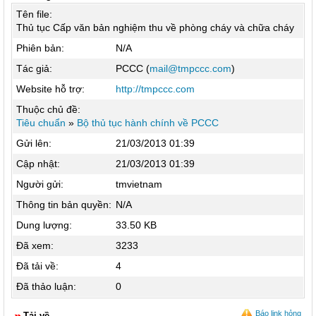
Tên file:
Thủ tục Cấp văn bản nghiệm thu về phòng cháy và chữa cháy
Phiên bản:
N/A
Tác giả:
PCCC (
mail@tmpccc.com
)
Website hỗ trợ:
http://tmpccc.com
Thuộc chủ đề:
Tiêu chuẩn
»
Bộ thủ tục hành chính về PCCC
Gửi lên:
21/03/2013 01:39
Cập nhật:
21/03/2013 01:39
Người gửi:
tmvietnam
Thông tin bản quyền:
N/A
Dung lượng:
33.50 KB
Đã xem:
3233
Đã tải về:
4
Đã thảo luận:
0
Báo link hỏng
Tải về