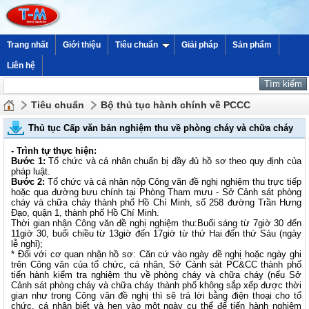
Trang nhất
Giới thiệu
Tiêu chuẩn
Giải pháp
Sản phẩm
Liên hệ
Tiêu chuẩn
Bộ thủ tục hành chính về PCCC
Thủ tục Cấp văn bản nghiệm thu về phòng cháy và chữa cháy
- Trình tự thực hiện:
Bước 1:
Tổ chức và cá nhân chuẩn bị đầy đủ hồ sơ theo quy định của
pháp luật.
Bước 2:
Tổ chức và cá nhân nộp Công văn đề nghị nghiệm thu trực tiếp
hoặc qua đường bưu chính tại Phòng Tham mưu - Sở Cảnh sát phòng
cháy và chữa cháy thành phố Hồ Chí Minh, số 258 đường Trần Hưng
Đạo, quận 1, thành phố Hồ Chí Minh.
Thời gian nhận Công văn đề nghị nghiệm thu:Buổi sáng từ 7giờ 30 đến
11giờ 30, buổi chiều từ 13giờ đến 17giờ từ thứ Hai đến thứ Sáu (ngày
lễ nghỉ);
* Đối với cơ quan nhận hồ sơ: Căn cứ vào ngày đề nghị hoặc ngày ghi
trên Công văn của tổ chức, cá nhân, Sở Cảnh sát PC&CC thành phố
tiến hành kiểm tra nghiệm thu về phòng cháy và chữa cháy (nếu Sở
Cảnh sát phòng cháy và chữa cháy thành phố không sắp xếp được thời
gian như trong Công văn đề nghị thì sẽ trả lời bằng điện thoại cho tổ
chức, cá nhân biết và hẹn vào một ngày cụ thể để tiến hành nghiệm