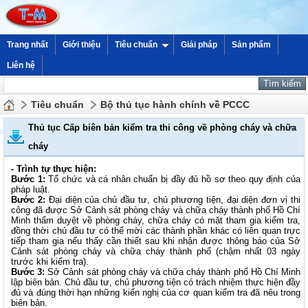
Trang nhất
Giới thiệu
Tiêu chuẩn
Giải pháp
Sản phẩm
Liên hệ
Tiêu chuẩn
Bộ thủ tục hành chính về PCCC
Thủ tục Cấp biên bản kiểm tra thi công về phòng cháy và chữa
cháy
- Trình tự thực hiện:
Bước 1:
Tổ chức và cá nhân chuẩn bị đầy đủ hồ sơ theo quy định của
pháp luật.
Bước 2:
Đại diện của chủ đầu tư, chủ phương tiện, đại diện đơn vị thi
công đã được Sở Cảnh sát phòng cháy và chữa cháy thành phố Hồ Chí
Minh thẩm duyệt về phòng cháy, chữa cháy có mặt tham gia kiểm tra,
đồng thời chủ đầu tư có thể mời các thành phần khác có liên quan trực
tiếp tham gia nếu thấy cần thiết sau khi nhận được thông báo của Sở
Cảnh sát phòng cháy và chữa cháy thành phố (chậm nhất 03 ngày
trước khi kiểm tra).
Bước 3:
Sở Cảnh sát phòng cháy và chữa cháy thành phố Hồ Chí Minh
lập biên bản. Chủ đầu tư, chủ phương tiện có trách nhiệm thực hiện đầy
đủ và đúng thời hạn những kiến nghị của cơ quan kiểm tra đã nêu trong
biên bản.