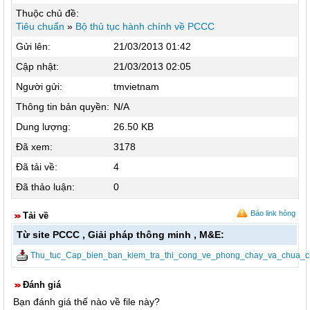
Thuộc chủ đề:
Tiêu chuẩn
»
Bộ thủ tục hành chính về PCCC
Gửi lên:
21/03/2013 01:42
Cập nhật:
21/03/2013 02:05
Người gửi:
tmvietnam
Thông tin bản quyền:
N/A
Dung lượng:
26.50 KB
Đã xem:
3178
Đã tải về:
4
Đã thảo luận:
0
Báo link hỏng
Tải về
Từ site PCCC , Giải pháp thông minh , M&E:
Thu_tuc_Cap_bien_ban_kiem_tra_thi_cong_ve_phong_chay_va_chua_c
Đánh giá
Bạn đánh giá thế nào về file này?