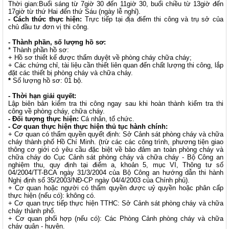
Thời gian:Buổi sáng từ 7giờ 30 đến 11giờ 30, buổi chiều từ 13giờ đến
17giờ từ thứ Hai đến thứ Sáu (ngày lễ nghỉ).
- Cách thức thực hiện:
Trực tiếp tại địa điểm thi công và trụ sở của
chủ đầu tư đơn vị thi công.
- Thành phần, số lượng hồ sơ:
* Thành phần hồ sơ:
+ Hồ sơ thiết kế được thẩm duyệt về phòng cháy chữa cháy;
+ Các chứng chỉ, tài liệu cần thiết liên quan đến chất lượng thi công, lắp
đặt các thiết bị phòng cháy và chữa cháy.
*
Số lượng hồ sơ: 01 bộ.
- Thời hạn giải quyết:
Lập biên bản kiểm tra thi công ngay sau khi hoàn thành kiểm tra thi
công về phòng cháy, chữa cháy.
- Đối tượng thực hiện:
Cá nhân, tổ chức.
- Cơ quan thực hiện thực hiện thủ tục hành chính:
+ Cơ quan có thẩm quyền quyết định: Sở Cảnh sát phòng cháy và chữa
cháy thành phố Hồ Chí Minh. (trừ các các công trình, phương tiện giao
thông cơ giới có yêu cầu đặc biệt về bảo đảm an toàn phòng cháy và
chữa cháy do Cục Cảnh sát phòng cháy và chữa cháy - Bộ Công an
nghiệm thu, quy định tại điểm a, khoản 5, mục VI, Thông tư số
04/2004/TT-BCA ngày 31/3/2004 của Bộ Công an hướng dẫn thi hành
Nghị định số 35/2003/NĐ-CP ngày 04/4/2003 của Chính phủ).
+ Cơ quan hoặc người có thẩm quyền được uỷ quyền hoặc phân cấp
thực hiện (nếu có): không có.
+ Cơ quan trực tiếp thực hiện TTHC: Sở Cảnh sát phòng cháy và chữa
cháy thành phố.
+ Cơ quan phối hợp (nếu có): Các Phòng Cảnh phòng cháy và chữa
cháy quận - huyện.