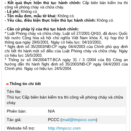
- Kết quả thực hiện thủ tục hành chính:
Cấp biên bản kiểm tra thi
công về phòng cháy và chữa cháy.
- Lệ phí:
Không có.
- Tên mẫu đơn, mẫu tờ khai:
Không có.
- Yêu cầu, điều kiện thực hiện thủ tục hành chính:
Không có.
- Căn cứ pháp lý của thủ tục hành chính:
* Luật Phòng cháy và chữa cháy, Luật số 27/2001-QH10, đã được Quốc
hội nước Cộng hòa xã hội chủ nghĩa Việt Nam khóa X, kỳ họp thứ 9
thông qua ngày 29/6/2001. Ngày có hiệu lực: 04/10/2001;
* Nghị định số 35/2003/NĐ-CP ngày 04/4/2003 của Chính phủ quy định
chi tiết thi hành một số điều của Luật Phòng cháy và chữa cháy. Ngày
có hiệu lực 16/5/2003.
* Thông tư số 04/2004/TT-BCA ngày 31 / 3 /2004 của Bộ Công an
hướng dẫn thi hành Nghị định số 35/2003/NĐ-CP ngày 04/4/2003 của
Chính phủ. Ngày có hiệu lực 24/5/2004.
Thông tin chi tiết
Tên file:
Thủ tục Cấp biên bản kiểm tra thi công về phòng cháy và chữa
cháy
Phiên bản:
N/A
Tác giả:
PCCC (
mail@tmpccc.com
)
Website hỗ trợ:
http://tmpccc.com