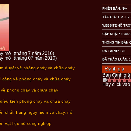
PHIÊN BẢN
: N/A
TÁC GIẢ
: T-M J.S.
WEBSITE HỖ TRỢ
CẬP NHẬT
: 15/04/
THÔNG TIN BẢN 
ĐÃ TẢI VỀ
:
175
áy mới (tháng 7 năm 2010)
áy mới (tháng 07 năm 2010)
ĐÃ THẢO LUẬN
: 1
ẩm duyệt về phòng cháy và chữa cháy
Đánh giá
Bạn đánh giá 
hi công về phòng cháy và chữa cháy
Hãy click vào
 về phòng cháy và chữa cháy
 điều kiện phòng cháy và chữa cháy
n chất, hàng nguy hiểm về cháy, nổ
n vật liệu nổ công nghiệp