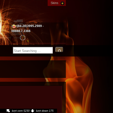
Skins
+(84-28)3995.2989 -
08888.7.3366
lượt xem 5230
lượt down 175