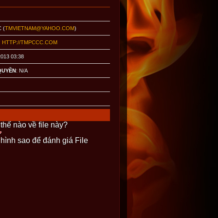
C (
TMVIETNAM@YAHOO.COM
)
:
HTTP://TMPCCC.COM
2013 03:38
QUYỀN
: N/A
thế nào về file này?
 hình sao để đánh giá File