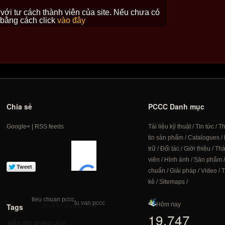
với tư cách thành viên của site. Nếu chưa có
 bằng cách click
vào đây
Chia sẻ
PCCC Danh mục
Google+
|
RSS feeds
Tài liệu kỹ thuật
/
Tin tức
/
T
tin sản phẩm
/
Catalogues
/
trữ
/
Đối tác
/
Giới thiệu
/
Th
viên
/
Hình ảnh
/
Sản phẩm
chuẩn
/
Giải pháp
/
Video
/
T
kê
/
Sitemaps
/
tieu chuan pccc
tu van pccc
Hôm nay
Tags
thiet ke phong chay
19,747
diễn đàn phòng cháy