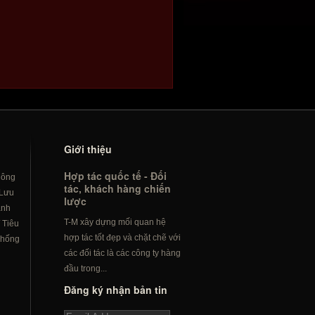
Giới thiệu
Hợp tác quốc tế - Đối
hông
tác, khách hàng chiến
Lưu
lược
ành
T-M xây dựng mối quan hệ
/
Tiêu
hợp tác tốt đẹp và chặt chẽ với
hống
các đối tác là các công ty hàng
đầu trong...
Đăng ký nhận bản tin