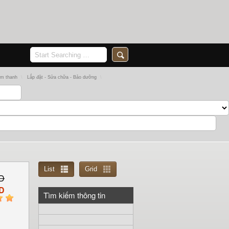
Âm thanh
\
Lắp đặt - Sửa chữa - Bảo dưỡng
\
List
Grid
D
D
Tìm kiếm thông tin
5