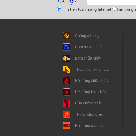
Tìm trên toàn mạng Internet
Tìm trong s
Chống đột nhập
Camera quan sát
Bơm chữa cháy
Thoát hiểm khẩn cấp
Hệ thống chữa cháy
Hệ thống báo cháy
Cửa chống cháy
Thu lôi chống sét
Hệ thống quản lý...