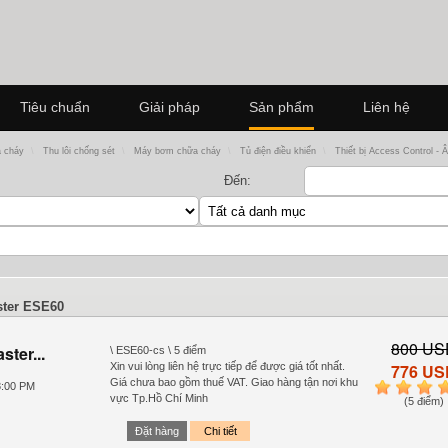
Tiêu chuẩn
Giải pháp
Sản phẩm
Liên hệ
a cháy
\
Thu lôi chống sét
\
Máy bơm chữa cháy
\
Tủ điện điều khiển
\
Thiết bị Access Control - 
Đến:
ster ESE60
800 US
ster...
\ ESE60-cs \ 5 điểm
Xin vui lòng liên hệ trực tiếp để được giá tốt nhất.
776 US
Giá chưa bao gồm thuế VAT. Giao hàng tận nơi khu
8:00 PM
1
2
3
4
vực Tp.Hồ Chí Minh
(5 điểm)
Đặt hàng
Chi tiết