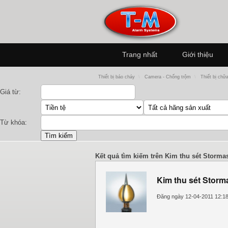
Trang nhất
Giới thiệu
Thiết bị báo cháy
\
Camera - Chống trộm
\
Thiết bị chữ
Giá từ:
Từ khóa:
Kết quả tìm kiếm trên Kim thu sét Storma
Kim thu sét Storma
Đăng ngày 12-04-2011 12:1